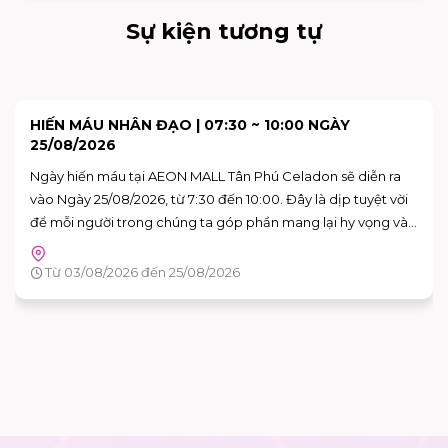
Sự kiện tương tự
SKY: CHILDREN OF THE LIGHT TRẢI NGHIỆM KHÔNG
GIAN NGHỆ THUẬT "VAN GOGH THƯƠNG MẾN"
Bạn đã sẵn sàng để bước vào những bức họa của Van Gogh
chưa?
Tầng G - AEON MALL Tân Phú Celadon
Từ 15/08/2026 đến 16/08/2026