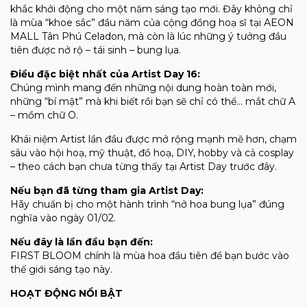
khắc khởi động cho một năm sáng tạo mới. Đây không chỉ
là mùa “khoe sắc” đầu năm của cộng đồng hoạ sĩ tại AEON
MALL Tân Phú Celadon, mà còn là lúc những ý tưởng đầu
tiên được nở rộ – tái sinh – bung lụa.
Điều đặc biệt nhất của Artist Day 16:
Chúng mình mang đến những nội dung hoàn toàn mới,
những “bí mật” mà khi biết rồi bạn sẽ chỉ có thể… mắt chữ A
– mồm chữ O.
Khái niệm Artist lần đầu được mở rộng mạnh mẽ hơn, chạm
sâu vào hội hoạ, mỹ thuật, đồ hoạ, DIY, hobby và cả cosplay
– theo cách bạn chưa từng thấy tại Artist Day trước đây.
Nếu bạn đã từng tham gia Artist Day:
Hãy chuẩn bị cho một hành trình “nở hoa bung lụa” đúng
nghĩa vào ngày 01/02.
Nếu đây là lần đầu bạn đến:
FIRST BLOOM chính là mùa hoa đầu tiên để bạn bước vào
thế giới sáng tạo này.
HOẠT ĐỘNG NỔI BẬT