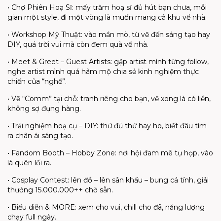
• Chợ Phiên Hoạ Sĩ: mấy trăm hoạ sĩ đủ hút bạn chưa, mỗi
gian một style, đi một vòng là muốn mang cả khu về nhà.
• Workshop Mỹ Thuật: vào mần mò, từ vẽ đến sáng tạo hay
DIY, quá trời vui mà còn đem quà về nhà.
• Meet & Greet – Guest Artists: gặp artist mình từng follow,
nghe artist mình quá hâm mộ chia sẻ kinh nghiệm thực
chiến của “nghề”.
• Vẽ “Comm” tại chỗ: tranh riêng cho bạn, vẽ xong là có liền,
không sợ đụng hàng.
• Trải nghiệm hoạ cụ – DIY: thử đủ thứ hay ho, biết đâu tìm
ra chân ái sáng tạo.
• Fandom Booth – Hobby Zone: nơi hội đam mê tụ họp, vào
là quên lối ra.
• Cosplay Contest: lên đồ – lên sân khấu – bung cá tính, giải
thưởng 15.000.000++ chờ sẵn.
• Biểu diễn & MORE: xem cho vui, chill cho đã, năng lượng
chạy full ngày.