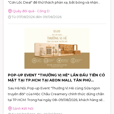
"Cơn Lốc Deal" để thử thách phản xạ, bắt bóng và nhận
ngay những phần quà hấp dẫn tại AEON MALL Tân Phú
Quầy đổi quà - Cổng D
Celadon.
Từ 07/08/2026 đến 09/08/2026
POP-UP EVENT "THƯỞNG VỊ HÈ" LẦN ĐẦU TIÊN CÓ
MẶT TẠI TP.HCM TẠI AEON MALL TÂN PHÚ
CELADON
Sau Hà Nội, Pop-up Event "Thưởng Vị Hè cùng Sữa ngon
truyền đời" của Mộc Châu Creamery chính thức dừng chân
tại TP.HCM. Trong hai ngày 08–09/08/2026, khách hàng sẽ
có cơ hội khám phá những hương vị mùa hè độc đáo, tham
Sảnh Kết Nối
gia nhiều hoạt động tương tác thú vị và nhận quà tặng phiên