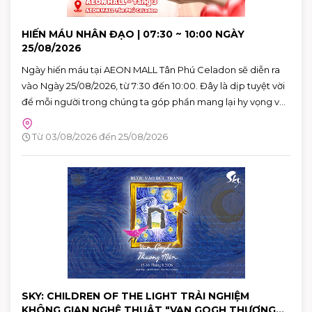
HIẾN MÁU NHÂN ĐẠO | 07:30 ~ 10:00 NGÀY
25/08/2026
Ngày hiến máu tại AEON MALL Tân Phú Celadon sẽ diễn ra
vào Ngày 25/08/2026, từ 7:30 đến 10:00. Đây là dịp tuyệt vời
để mỗi người trong chúng ta góp phần mang lại hy vọng và
cứu sống những người bệnh đang cần máu trong cuộc
sống. Hãy đến tham gia và cùng lan tỏa thông điệp yêu
Từ 03/08/2026 đến 25/08/2026
thương qua hành động cụ thể.
SKY: CHILDREN OF THE LIGHT TRẢI NGHIỆM
KHÔNG GIAN NGHỆ THUẬT "VAN GOGH THƯƠNG