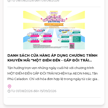
Từ 08/08/2026 đến 09/08/2026
bản giới hạn tại AEON MALL Tân Phú Celadon.
DANH SÁCH CỬA HÀNG ÁP DỤNG CHƯƠNG TRÌNH
KHUYẾN MÃI "MỘT ĐIỂM ĐẾN - GẤP ĐÔI TRẢI
NGHIỆM"
Tận hưởng trọn vẹn những ngày cuối hè với chương trình
MỘT ĐIỂM ĐẾN GẤP ĐÔI TRẢI NGHIỆM tại AEON MALL Tân
Phú Celadon. Chỉ với hóa đơn hợp lệ trong ngày từ các gian
hàng tham gia, khách hàng có thể nhận ưu đãi chéo giữa
khu ẩm thực Vườn Ngon và các gian hàng giải trí, giúp hành
Từ 01/08/2026 đến 15/09/2026
trình vui chơi và mua sắm thêm nhiều giá trị.