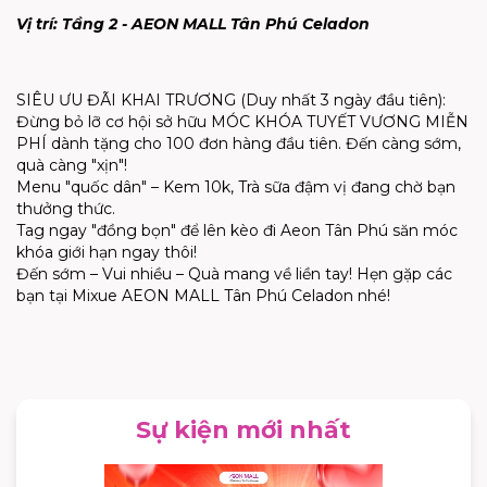
Vị trí: Tầng 2 - AEON MALL Tân Phú Celadon
SIÊU ƯU ĐÃI KHAI TRƯƠNG (Duy nhất 3 ngày đầu tiên):
Đừng bỏ lỡ cơ hội sở hữu MÓC KHÓA TUYẾT VƯƠNG MIỄN
PHÍ dành tặng cho 100 đơn hàng đầu tiên. Đến càng sớm,
quà càng "xịn"!
Menu "quốc dân" – Kem 10k, Trà sữa đậm vị đang chờ bạn
thưởng thức.
Tag ngay "đồng bọn" để lên kèo đi Aeon Tân Phú săn móc
khóa giới hạn ngay thôi!
Đến sớm – Vui nhiều – Quà mang về liền tay! Hẹn gặp các
bạn tại Mixue AEON MALL Tân Phú Celadon nhé!
Sự kiện mới nhất