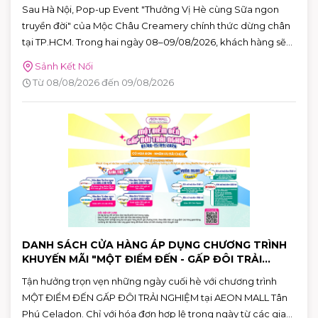
CELADON
Sau Hà Nội, Pop-up Event "Thưởng Vị Hè cùng Sữa ngon
truyền đời" của Mộc Châu Creamery chính thức dừng chân
tại TP.HCM. Trong hai ngày 08–09/08/2026, khách hàng sẽ
có cơ hội khám phá những hương vị mùa hè độc đáo, tham
Sảnh Kết Nối
gia nhiều hoạt động tương tác thú vị và nhận quà tặng phiên
Từ 08/08/2026 đến 09/08/2026
bản giới hạn tại AEON MALL Tân Phú Celadon.
DANH SÁCH CỬA HÀNG ÁP DỤNG CHƯƠNG TRÌNH
KHUYẾN MÃI "MỘT ĐIỂM ĐẾN - GẤP ĐÔI TRẢI
NGHIỆM"
Tận hưởng trọn vẹn những ngày cuối hè với chương trình
MỘT ĐIỂM ĐẾN GẤP ĐÔI TRẢI NGHIỆM tại AEON MALL Tân
Phú Celadon. Chỉ với hóa đơn hợp lệ trong ngày từ các gian