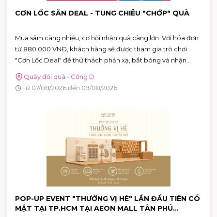
CƠN LỐC SĂN DEAL - TUNG CHIÊU "CHỚP" QUÀ
Mua sắm càng nhiều, cơ hội nhận quà càng lớn. Với hóa đơn
từ 880.000 VNĐ, khách hàng sẽ được tham gia trò chơi
"Cơn Lốc Deal" để thử thách phản xạ, bắt bóng và nhận
ngay những phần quà hấp dẫn tại AEON MALL Tân Phú
Quầy đổi quà - Cổng D
Celadon.
Từ 07/08/2026 đến 09/08/2026
POP-UP EVENT "THƯỞNG VỊ HÈ" LẦN ĐẦU TIÊN CÓ
MẶT TẠI TP.HCM TẠI AEON MALL TÂN PHÚ