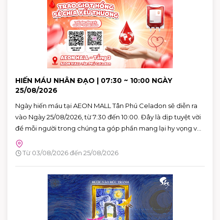
HIẾN MÁU NHÂN ĐẠO | 07:30 ~ 10:00 NGÀY
25/08/2026
Ngày hiến máu tại AEON MALL Tân Phú Celadon sẽ diễn ra
vào Ngày 25/08/2026, từ 7:30 đến 10:00. Đây là dịp tuyệt vời
để mỗi người trong chúng ta góp phần mang lại hy vọng và
cứu sống những người bệnh đang cần máu trong cuộc
sống. Hãy đến tham gia và cùng lan tỏa thông điệp yêu
Từ 03/08/2026 đến 25/08/2026
thương qua hành động cụ thể.