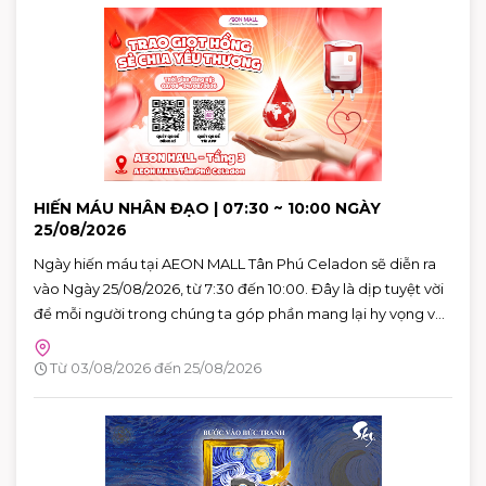
HIẾN MÁU NHÂN ĐẠO | 07:30 ~ 10:00 NGÀY
25/08/2026
Ngày hiến máu tại AEON MALL Tân Phú Celadon sẽ diễn ra
vào Ngày 25/08/2026, từ 7:30 đến 10:00. Đây là dịp tuyệt vời
để mỗi người trong chúng ta góp phần mang lại hy vọng và
cứu sống những người bệnh đang cần máu trong cuộc
sống. Hãy đến tham gia và cùng lan tỏa thông điệp yêu
Từ 03/08/2026 đến 25/08/2026
thương qua hành động cụ thể.