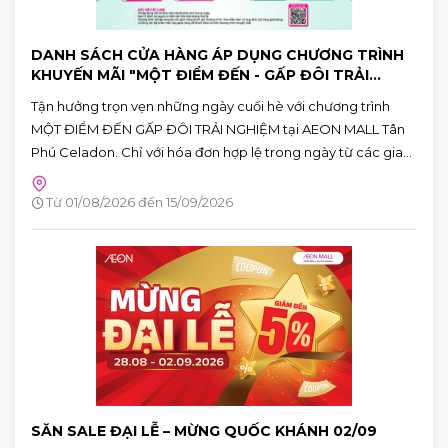
DANH SÁCH CỬA HÀNG ÁP DỤNG CHƯƠNG TRÌNH
KHUYẾN MÃI "MỘT ĐIỂM ĐẾN - GẤP ĐÔI TRẢI
NGHIỆM"
Tận hưởng trọn vẹn những ngày cuối hè với chương trình
MỘT ĐIỂM ĐẾN GẤP ĐÔI TRẢI NGHIỆM tại AEON MALL Tân
Phú Celadon. Chỉ với hóa đơn hợp lệ trong ngày từ các gian
hàng tham gia, khách hàng có thể nhận ưu đãi chéo giữa
khu ẩm thực Vườn Ngon và các gian hàng giải trí, giúp hành
Từ 01/08/2026 đến 15/09/2026
trình vui chơi và mua sắm thêm nhiều giá trị.
SĂN SALE ĐẠI LỄ – MỪNG QUỐC KHÁNH 02/09