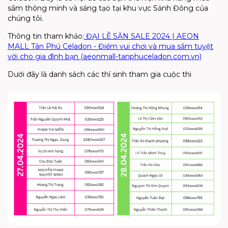
sắm thông minh và sáng tạo tại khu vực Sảnh Đông của
chúng tôi.
Thông tin tham khảo:
ĐẠI LỄ SĂN SALE 2024 | AEON
MALL Tân Phú Celadon - Điểm vui chơi và mua sắm tuyệt
vời cho gia đình bạn (aeonmall-tanphuceladon.com.vn)
Dưới đây là danh sách các thí sinh tham gia cuộc thi