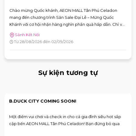
Chào mừng Quốc khánh, AEON MALL Tân Phú Celadon
mang đến chương trình Săn Sale Đại Lễ – Mừng Quốc
Khánh với cơ hội nhận hàng nghìn phần quà hấp dẫn. Chỉ với
hóa đơn từ 2.000.000 VNĐ, khách hàng có thể tham gia
Sảnh Kết Nối
vòng quay may mắn trên ứng dụng AEON MALL Việt Nam
Từ 28/08/2026 đến 02/09/2026
để săn nhiều phần quà giá trị.
Sự kiện tương tự
HIẾN MÁU NHÂN ĐẠO | 07:30 ~ 10:00 NGÀY
25/08/2026
Ngày hiến máu tại AEON MALL Tân Phú Celadon sẽ diễn ra
vào Ngày 25/08/2026, từ 7:30 đến 10:00. Đây là dịp tuyệt vời
để mỗi người trong chúng ta góp phần mang lại hy vọng và