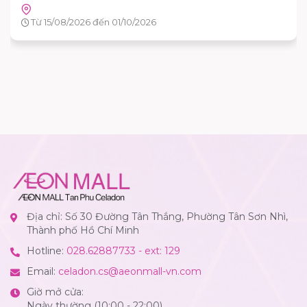
cứu sống những người bệnh đang cần máu trong cuộc sống.
Hãy đến tham gia và cùng lan tỏa thông điệp yêu thương
Từ 03/08/2026 đến 25/08/2026
qua hành động cụ thể.
Địa chỉ: Số 30 Đường Tân Thắng, Phường Tân Sơn Nhì,
Thành phố Hồ Chí Minh
Hotline:
028.62887733 - ext: 129
Email:
celadon.cs@aeonmall-vn.com
Giờ mở cửa:
Ngày thường (10:00 - 22:00)