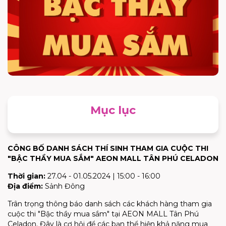
Mục lục
CÔNG BỐ DANH SÁCH THÍ SINH THAM GIA CUỘC THI
"BẬC THẦY MUA SẮM" AEON MALL TÂN PHÚ CELADON
Thời gian:
27.04 - 01.05.2024 | 15:00 - 16:00
Địa điểm:
Sảnh Đông
Trân trọng thông báo danh sách các khách hàng tham gia
cuộc thi "Bậc thầy mua sắm" tại AEON MALL Tân Phú
Celadon. Đây là cơ hội để các bạn thể hiện khả năng mua