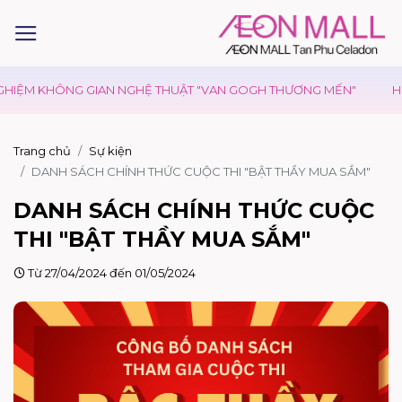
IỆM KHÔNG GIAN NGHỆ THUẬT "VAN GOGH THƯƠNG MẾN"
HIẾN M
Trang chủ
Sự kiện
DANH SÁCH CHÍNH THỨC CUỘC THI "BẬT THẦY MUA SẮM"
DANH SÁCH CHÍNH THỨC CUỘC
THI "BẬT THẦY MUA SẮM"
Từ 27/04/2024 đến 01/05/2024