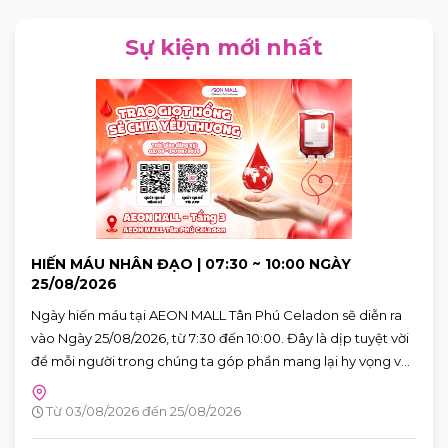
Sự kiện mới nhất
HIẾN MÁU NHÂN ĐẠO | 07:30 ~ 10:00 NGÀY
25/08/2026
Ngày hiến máu tại AEON MALL Tân Phú Celadon sẽ diễn ra
vào Ngày 25/08/2026, từ 7:30 đến 10:00. Đây là dịp tuyệt vời
để mỗi người trong chúng ta góp phần mang lại hy vọng và
cứu sống những người bệnh đang cần máu trong cuộc
sống. Hãy đến tham gia và cùng lan tỏa thông điệp yêu
Từ 03/08/2026 đến 25/08/2026
thương qua hành động cụ thể.