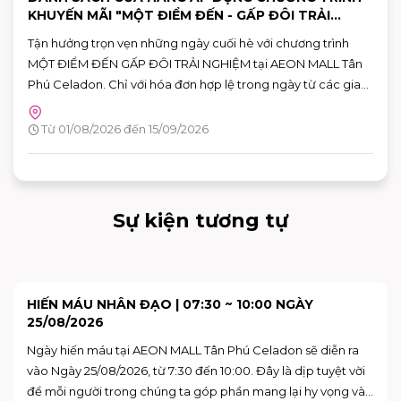
KHUYẾN MÃI "MỘT ĐIỂM ĐẾN - GẤP ĐÔI TRẢI
NGHIỆM"
Tận hưởng trọn vẹn những ngày cuối hè với chương trình
MỘT ĐIỂM ĐẾN GẤP ĐÔI TRẢI NGHIỆM tại AEON MALL Tân
Phú Celadon. Chỉ với hóa đơn hợp lệ trong ngày từ các gian
hàng tham gia, khách hàng có thể nhận ưu đãi chéo giữa
khu ẩm thực Vườn Ngon và các gian hàng giải trí, giúp hành
Từ 01/08/2026 đến 15/09/2026
trình vui chơi và mua sắm thêm nhiều giá trị.
Sự kiện tương tự
SKY: CHILDREN OF THE LIGHT TRẢI NGHIỆM KHÔNG
GIAN NGHỆ THUẬT "VAN GOGH THƯƠNG MẾN"
Bạn đã sẵn sàng để bước vào những bức họa của Van Gogh
chưa?