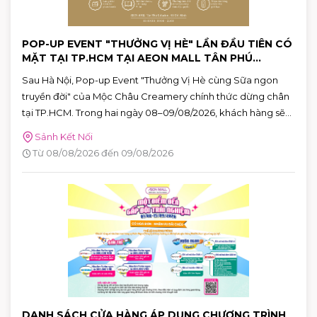
POP-UP EVENT "THƯỞNG VỊ HÈ" LẦN ĐẦU TIÊN CÓ
MẶT TẠI TP.HCM TẠI AEON MALL TÂN PHÚ
CELADON
Sau Hà Nội, Pop-up Event "Thưởng Vị Hè cùng Sữa ngon
truyền đời" của Mộc Châu Creamery chính thức dừng chân
tại TP.HCM. Trong hai ngày 08–09/08/2026, khách hàng sẽ
có cơ hội khám phá những hương vị mùa hè độc đáo, tham
Sảnh Kết Nối
gia nhiều hoạt động tương tác thú vị và nhận quà tặng phiên
Từ 08/08/2026 đến 09/08/2026
bản giới hạn tại AEON MALL Tân Phú Celadon.
DANH SÁCH CỬA HÀNG ÁP DỤNG CHƯƠNG TRÌNH