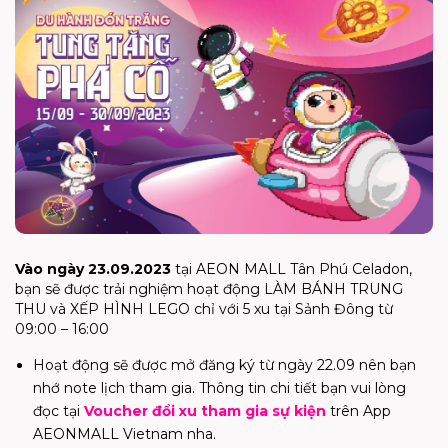
Vào ngày 23.09.2023
tại AEON MALL Tân Phú Celadon,
bạn sẽ được trải nghiệm hoạt động LÀM BÁNH TRUNG
THU và XẾP HÌNH LEGO chỉ với 5 xu tại Sảnh Đông từ
09:00 – 16:00
Hoạt động sẽ được mở đăng ký từ ngày 22.09 nên bạn
nhớ note lịch tham gia. Thông tin chi tiết bạn vui lòng
đọc tại
Voucher đổi xu tham gia sự kiện
trên App
AEONMALL Vietnam nha.