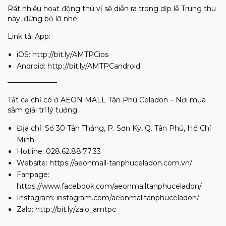
Rất nhiều hoạt động thú vị sẽ diễn ra trong dịp lễ Trung thu
này, đừng bỏ lỡ nhé!
Link tải App:
iOS: http://bit.ly/AMTPCios
Android: http://bit.ly/AMTPCandroid
———————
Tất cả chỉ có ở AEON MALL Tân Phú Celadon – Nơi mua
sắm giải trí lý tưởng
Địa chỉ: Số 30 Tân Thắng, P. Sơn Kỳ, Q. Tân Phú, Hồ Chí
Minh
Hotline: 028.62.88.77.33
Website: https://aeonmall-tanphuceladon.com.vn/
Fanpage:
https://www.facebook.com/aeonmalltanphuceladon/
Instagram: instagram.com/aeonmalltanphuceladon/
Zalo: http://bit.ly/zalo_amtpc