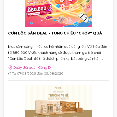
CƠN LỐC SĂN DEAL - TUNG CHIÊU "CHỚP" QUÀ
Mua sắm càng nhiều, cơ hội nhận quà càng lớn. Với hóa đơn
từ 880.000 VNĐ, khách hàng sẽ được tham gia trò chơi
"Cơn Lốc Deal" để thử thách phản xạ, bắt bóng và nhận
ngay những phần quà hấp dẫn tại AEON MALL Tân Phú
Quầy đổi quà - Cổng D
Celadon.
Từ 07/08/2026 đến 09/08/2026