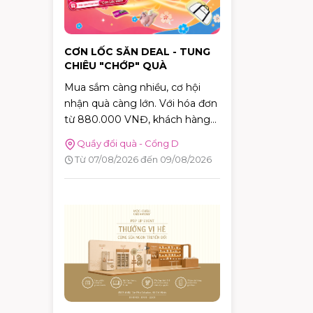
CƠN LỐC SĂN DEAL - TUNG
CHIÊU "CHỚP" QUÀ
Mua sắm càng nhiều, cơ hội
nhận quà càng lớn. Với hóa đơn
từ 880.000 VNĐ, khách hàng
sẽ được tham gia trò chơi "Cơn
Quầy đổi quà - Cổng D
Lốc Deal" để thử thách phản xạ,
Từ 07/08/2026 đến 09/08/2026
bắt bóng và nhận ngay những
phần quà hấp dẫn tại AEON
MALL Tân Phú Celadon.