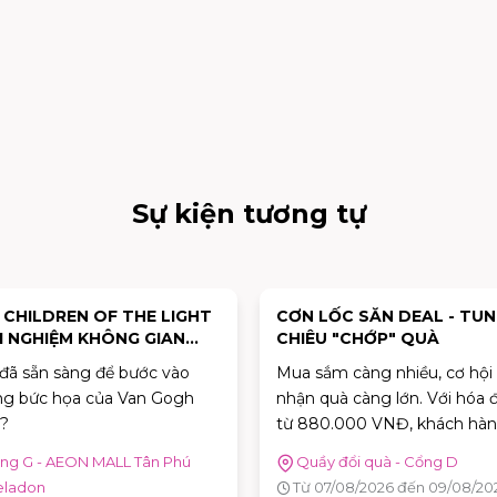
Sự kiện tương tự
: CHILDREN OF THE LIGHT
CƠN LỐC SĂN DEAL - TU
I NGHIỆM KHÔNG GIAN
CHIÊU "CHỚP" QUÀ
Ệ THUẬT "VAN GOGH
đã sẵn sàng để bước vào
Mua sắm càng nhiều, cơ hội
ƠNG MẾN"
g bức họa của Van Gogh
nhận quà càng lớn. Với hóa 
?
từ 880.000 VNĐ, khách hàn
được tham gia trò chơi "Cơn
ng G - AEON MALL Tân Phú
Quầy đổi quà - Cổng D
Deal" để thử thách phản xạ, 
eladon
Từ 07/08/2026 đến 09/08/20