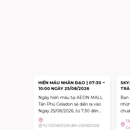
HẬM LỚN
HIẾN MÁU NHÂN ĐẠO | 07:30 ~
SKY
VI CHẤT?
10:00 NGÀY 25/08/2026
TRẢ
NGH
luôn là mối
Ngày hiến máu tại AEON MALL
Bạn 
THƯ
ủa Ba Mẹ.
Tân Phú Celadon sẽ diễn ra vào
nhữn
n, nhiều
Ngày 25/08/2026, từ 7:30 đến
chưa
ho rằng
10:00. Đây là dịp tuyệt vời để mỗi
3 |AEON
Tầ
iệc thiếu
người trong chúng ta góp phần
Từ 03/08/2026 đến 25/08/2026
don
C