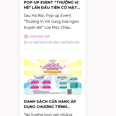
POP-UP EVENT "THƯỞNG VỊ
HÈ" LẦN ĐẦU TIÊN CÓ MẶT
TẠI TP.HCM TẠI AEON MALL
Sau Hà Nội, Pop-up Event
TÂN PHÚ CELADON
"Thưởng Vị Hè cùng Sữa ngon
truyền đời" của Mộc Châu
Creamery chính thức dừng
Sảnh Kết Nối
chân tại TP.HCM. Trong hai
Từ 08/08/2026 đến 09/08/2026
ngày 08–09/08/2026, khách
hàng sẽ có cơ hội khám phá
những hương vị mùa hè độc
đáo, tham gia nhiều hoạt động
tương tác thú vị và nhận quà
tặng phiên bản giới hạn tại
AEON MALL Tân Phú Celadon.
DANH SÁCH CỬA HÀNG ÁP
DỤNG CHƯƠNG TRÌNH
KHUYẾN MÃI "MỘT ĐIỂM ĐẾN
Tận hưởng trọn vẹn những