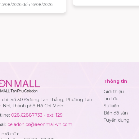
bóng và nhận ngay những 
 15/08/2026 đến 16/08/2026
quà hấp dẫn tại AEON MALL
Phú Celadon.
Thông tin
Giới thiệu
Tin tức
a chỉ: Số 30 Đường Tân Thắng, Phường Tân
n Nhì, Thành phố Hồ Chí Minh
Sự kiện
Bản đồ sàn
line:
028.62887733 - ext: 129
Tuyển dụng
ail:
celadon.cs@aeonmall-vn.com
ờ mở cửa: