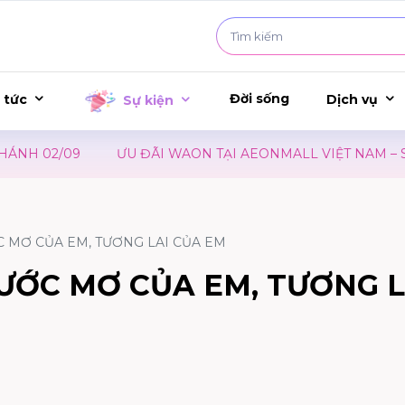
Đời sống
 tức
Dịch vụ
Sự kiện
 02/09
ƯU ĐÃI WAON TẠI AEONMALL VIỆT NAM – SỰ K
ỚC MƠ CỦA EM, TƯƠNG LAI CỦA EM
- ƯỚC MƠ CỦA EM, TƯƠNG L