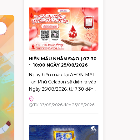
HIẾN MÁU NHÂN ĐẠO | 07:30
~ 10:00 NGÀY 25/08/2026
Ngày hiến máu tại AEON MALL
Tân Phú Celadon sẽ diễn ra vào
Ngày 25/08/2026, từ 7:30 đến
10:00. Đây là dịp tuyệt vời để
mỗi người trong chúng ta góp
Từ 03/08/2026 đến 25/08/2026
phần mang lại hy vọng và cứu
sống những người bệnh đang
cần máu trong cuộc sống. Hãy
đến tham gia và cùng lan tỏa
thông điệp yêu thương qua