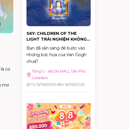
hành động cụ thể.
SKY: CHILDREN OF THE
LIGHT TRẢI NGHIỆM KHÔNG
GIAN NGHỆ THUẬT "VAN
Bạn đã sẵn sàng để bước vào
GOGH THƯƠNG MẾN"
những bức họa của Van Gogh
chưa?
là cơ
Tầng G - AEON MALL Tân Phú
Celadon
Từ 15/08/2026 đến 16/08/2026
hà mơ