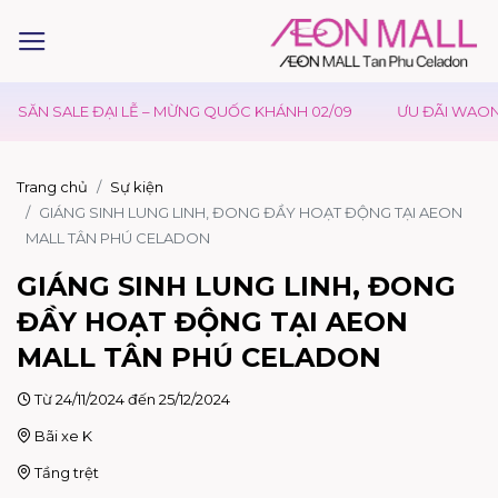
 SALE ĐẠI LỄ – MỪNG QUỐC KHÁNH 02/09
ƯU ĐÃI WAON TẠI A
Trang chủ
Sự kiện
GIÁNG SINH LUNG LINH, ĐONG ĐẦY HOẠT ĐỘNG TẠI AEON
MALL TÂN PHÚ CELADON
GIÁNG SINH LUNG LINH, ĐONG
ĐẦY HOẠT ĐỘNG TẠI AEON
MALL TÂN PHÚ CELADON
Từ 24/11/2024 đến 25/12/2024
Bãi xe K
Tầng trệt