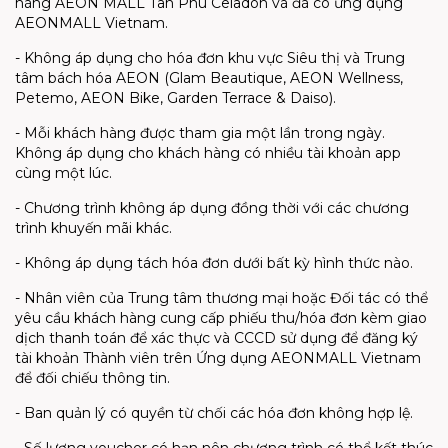
hàng AEON MALL Tân Phú Celadon và đã có ứng dụng
AEONMALL Vietnam.
- Không áp dụng cho hóa đơn khu vực Siêu thị và Trung
tâm bách hóa AEON (Glam Beautique, AEON Wellness,
Petemo, AEON Bike, Garden Terrace & Daiso).
- Mỗi khách hàng được tham gia một lần trong ngày.
Không áp dụng cho khách hàng có nhiều tài khoản app
cùng một lúc.
- Chương trình không áp dụng đồng thời với các chương
trình khuyến mãi khác.
- Không áp dụng tách hóa đơn dưới bất kỳ hình thức nào.
- Nhân viên của Trung tâm thương mại hoặc Đối tác có thể
yêu cầu khách hàng cung cấp phiếu thu/hóa đơn kèm giao
dịch thanh toán để xác thực và CCCD sử dụng để đăng ký
tài khoản Thành viên trên Ứng dụng AEONMALL Vietnam
để đối chiếu thông tin.
- Ban quản lý có quyền từ chối các hóa đơn không hợp lệ.
- Số lượng voucher có hạn nên chương trình có thể kết thúc