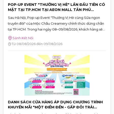
POP-UP EVENT "THƯỞNG VỊ HÈ" LẦN ĐẦU TIÊN CÓ
MẶT TẠI TP.HCM TẠI AEON MALL TÂN PHÚ
CELADON
Sau Hà Nội, Pop-up Event "Thưởng Vị Hè cùng Sữa ngon
truyền đời" của Mộc Châu Creamery chính thức dừng chân
tại TP.HCM. Trong hai ngày 08–09/08/2026, khách hàng sẽ
có cơ hội khám phá những hương vị mùa hè độc đáo, tham
Sảnh Kết Nối
gia nhiều hoạt động tương tác thú vị và nhận quà tặng phiên
Từ 08/08/2026 đến 09/08/2026
bản giới hạn tại AEON MALL Tân Phú Celadon.
DANH SÁCH CỬA HÀNG ÁP DỤNG CHƯƠNG TRÌNH
KHUYẾN MÃI "MỘT ĐIỂM ĐẾN - GẤP ĐÔI TRẢI
NGHIỆM"