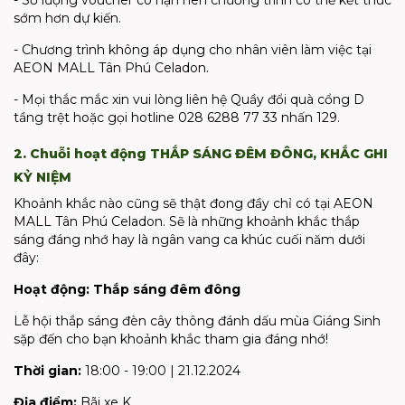
sớm hơn dự kiến.
- Chương trình không áp dụng cho nhân viên làm việc tại
AEON MALL Tân Phú Celadon.
- Mọi thắc mắc xin vui lòng liên hệ Quầy đổi quà cổng D
tầng trệt hoặc gọi hotline 028 6288 77 33 nhấn 129.
2. Chuỗi hoạt động THẮP SÁNG ĐÊM ĐÔNG, KHẮC GHI
KỶ NIỆM
Khoảnh khắc nào cũng sẽ thật đong đầy chỉ có tại AEON
MALL Tân Phú Celadon. Sẽ là những khoảnh khắc thắp
sáng đáng nhớ hay là ngân vang ca khúc cuối năm dưới
đây:
Hoạt động:
Thắp sáng đêm đông
Lễ hội thắp sáng đèn cây thông đánh dấu mùa Giáng Sinh
sặp đến cho bạn khoảnh khắc tham gia đáng nhớ!
Thời gian:
18:00 - 19:00 | 21.12.2024
Địa điểm:
Bãi xe K