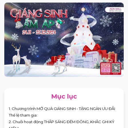
Mục lục
1. Chương trình MỞ QUÀ GIÁNG SINH - TẶNG NGÀN ƯU ĐÃI
Thể lệ tham gia:
2. Chuỗi hoạt động THẮP SÁNG ĐÊM ĐÔNG, KHẮC GHI KỶ