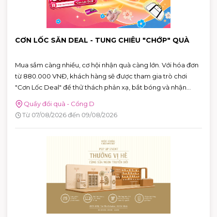
CƠN LỐC SĂN DEAL - TUNG CHIÊU "CHỚP" QUÀ
Mua sắm càng nhiều, cơ hội nhận quà càng lớn. Với hóa đơn
từ 880.000 VNĐ, khách hàng sẽ được tham gia trò chơi
"Cơn Lốc Deal" để thử thách phản xạ, bắt bóng và nhận
ngay những phần quà hấp dẫn tại AEON MALL Tân Phú
Quầy đổi quà - Cổng D
Celadon.
Từ 07/08/2026 đến 09/08/2026