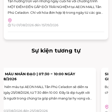
Tận hưởng trọn vẹn những ngày cuối hè với chương trình
MỘT ĐIỂM ĐẾN GẤP ĐÔI TRẢI NGHIỆM tại AEON MALL Tân
Phú Celadon. Chỉ với hóa đơn hợp lệ trong ngày từ các gian
hàng tham gia, khách hàng có thể nhận ưu đãi chéo giữa
khu ẩm thực Vườn Ngon và các gian hàng giải trí, giúp hành
Từ 01/08/2026 đến 15/09/2026
trình vui chơi và mua sắm thêm nhiều giá trị.
Sự kiện tương tự
SKY: CHILDREN OF THE LIGHT TRẢI NGHIỆM KHÔNG
GIAN NGHỆ THUẬT "VAN GOGH THƯƠNG MẾN"
Bạn đã sẵn sàng để bước vào những bức họa của Van Gogh
chưa?
Tầng G - AEON MALL Tân Phú Celadon