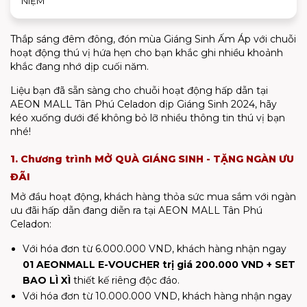
NIỆM
Thắp sáng đêm đông, đón mùa Giáng Sinh Ấm Áp với chuỗi
hoạt động thú vị hứa hẹn cho bạn khắc ghi nhiều khoảnh
khắc đang nhớ dịp cuối năm.
Liệu bạn đã sẵn sàng cho chuỗi hoạt động hấp dẫn tại
AEON MALL Tân Phú Celadon dịp Giáng Sinh 2024, hãy
kéo xuống dưới để không bỏ lỡ nhiều thông tin thú vị bạn
nhé!
1. Chương trình MỞ QUÀ GIÁNG SINH - TẶNG NGÀN ƯU
ĐÃI
Mở đầu hoạt động, khách hàng thỏa sức mua sắm với ngàn
ưu đãi hấp dẫn đang diễn ra tại AEON MALL Tân Phú
Celadon:
Với hóa đơn từ 6.000.000 VND, khách hàng nhận ngay
01 AEONMALL E-VOUCHER trị giá 200.000 VND + SET
BAO LÌ XÌ
thiết kế riêng độc đáo.
Với hóa đơn từ 10.000.000 VND, khách hàng nhận ngay