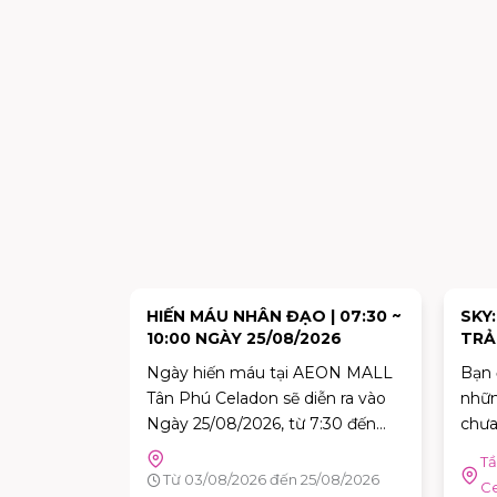
HẬM LỚN
HIẾN MÁU NHÂN ĐẠO | 07:30 ~
SKY
VI CHẤT?
10:00 NGÀY 25/08/2026
TRẢ
NGH
luôn là mối
Ngày hiến máu tại AEON MALL
Bạn 
THƯ
ủa Ba Mẹ.
Tân Phú Celadon sẽ diễn ra vào
nhữn
n, nhiều
Ngày 25/08/2026, từ 7:30 đến
chưa
ho rằng
10:00. Đây là dịp tuyệt vời để mỗi
3 |AEON
Tầ
iệc thiếu
người trong chúng ta góp phần
Từ 03/08/2026 đến 25/08/2026
don
C