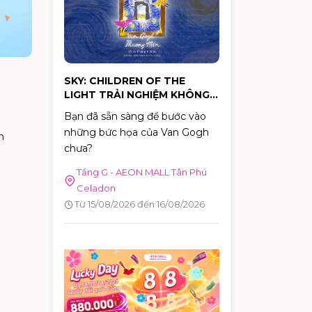
hành động cụ thể.
SKY: CHILDREN OF THE
LIGHT TRẢI NGHIỆM KHÔNG
GIAN NGHỆ THUẬT "VAN
Bạn đã sẵn sàng để bước vào
GOGH THƯƠNG MẾN"
những bức họa của Van Gogh
h
chưa?
Tầng G - AEON MALL Tân Phú
Celadon
Từ 15/08/2026 đến 16/08/2026