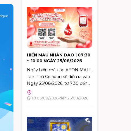
HIẾN MÁU NHÂN ĐẠO | 07:30
~ 10:00 NGÀY 25/08/2026
Ngày hiến máu tại AEON MALL
Tân Phú Celadon sẽ diễn ra vào
Ngày 25/08/2026, từ 7:30 đến
10:00. Đây là dịp tuyệt vời để
mỗi người trong chúng ta góp
Từ 03/08/2026 đến 25/08/2026
phần mang lại hy vọng và cứu
sống những người bệnh đang
cần máu trong cuộc sống. Hãy
đến tham gia và cùng lan tỏa
thông điệp yêu thương qua