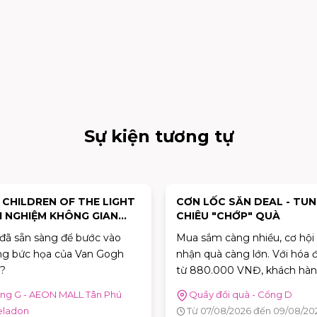
Sự kiện tương tự
: CHILDREN OF THE LIGHT
CƠN LỐC SĂN DEAL - TU
I NGHIỆM KHÔNG GIAN
CHIÊU "CHỚP" QUÀ
Ệ THUẬT "VAN GOGH
đã sẵn sàng để bước vào
Mua sắm càng nhiều, cơ hội
ƠNG MẾN"
g bức họa của Van Gogh
nhận quà càng lớn. Với hóa 
?
từ 880.000 VNĐ, khách hàn
được tham gia trò chơi "Cơn
ng G - AEON MALL Tân Phú
Quầy đổi quà - Cổng D
Deal" để thử thách phản xạ, 
eladon
Từ 07/08/2026 đến 09/08/20