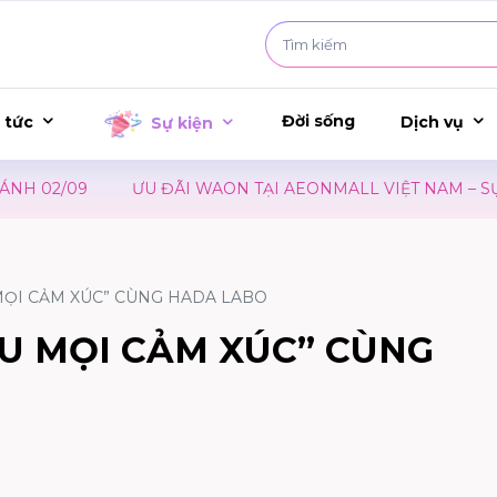
Đời sống
 tức
Dịch vụ
Sự kiện
02/09
ƯU ĐÃI WAON TẠI AEONMALL VIỆT NAM – SỰ KI
MỌI CẢM XÚC” CÙNG HADA LABO
U MỌI CẢM XÚC” CÙNG