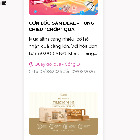
ii!
CƠN LỐC SĂN DEAL - TUNG
CHIÊU "CHỚP" QUÀ
Mua sắm càng nhiều, cơ hội
nhận quà càng lớn. Với hóa đơn
từ 880.000 VNĐ, khách hàng
sẽ được tham gia trò chơi "Cơn
Quầy đổi quà - Cổng D
Lốc Deal" để thử thách phản xạ,
Từ 07/08/2026 đến 09/08/2026
bắt bóng và nhận ngay những
phần quà hấp dẫn tại AEON
MALL Tân Phú Celadon.