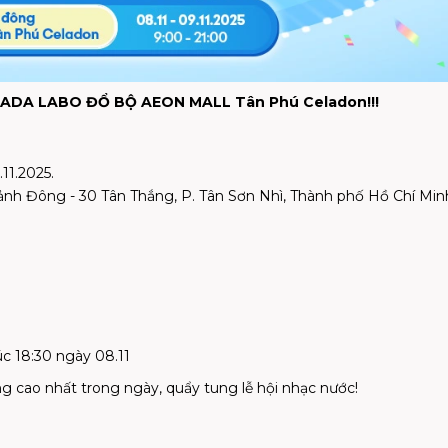
 HADA LABO
ĐỔ BỘ AEON MALL Tân Phú Celadon!!!
11.2025.
nh Đông - 30 Tân Thắng, P. Tân Sơn Nhì, Thành phố Hồ Chí Min
c 18:30 ngày 08.11
o nhất trong ngày, quẩy tung lễ hội nhạc nước!