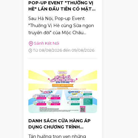
POP-UP EVENT "THƯỞNG VỊ
HÈ" LẦN ĐẦU TIÊN CÓ MẶT
TẠI TP.HCM TẠI AEON MALL
Sau Hà Nội, Pop-up Event
TÂN PHÚ CELADON
"Thưởng Vị Hè cùng Sữa ngon
truyền đời" của Mộc Châu
Creamery chính thức dừng
Sảnh Kết Nối
chân tại TP.HCM. Trong hai
Từ 08/08/2026 đến 09/08/2026
ngày 08–09/08/2026, khách
hàng sẽ có cơ hội khám phá
những hương vị mùa hè độc
đáo, tham gia nhiều hoạt động
tương tác thú vị và nhận quà
tặng phiên bản giới hạn tại
AEON MALL Tân Phú Celadon.
DANH SÁCH CỬA HÀNG ÁP
DỤNG CHƯƠNG TRÌNH
KHUYẾN MÃI "MỘT ĐIỂM ĐẾN
Tận hưởng trọn vẹn những