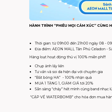
HÀNH TRÌNH “PHIÊU MỌI CẢM XÚC” CÙNG
Thời gian: từ 09h00 đến 21h00 ngày 08 - 09.
Địa điểm: AEON MALL Tân Phú Celadon - Sả
Hàng loạt hoạt động thú vị 100% miễn phí!!!
Chụp ảnh lấy liền
Tư vấn và soi da hiện đại với chuyên gia
“Bắt bóng HA” - 100% nhận quà
MUA 1 TẶNG 1, GIẢM GIÁ tới 20%
Sẵn sàng “cháy” hết mình cùng band nhạc lú
“CẶP VÉ WATERBOMB” cho hóa đơn mua hàng ca