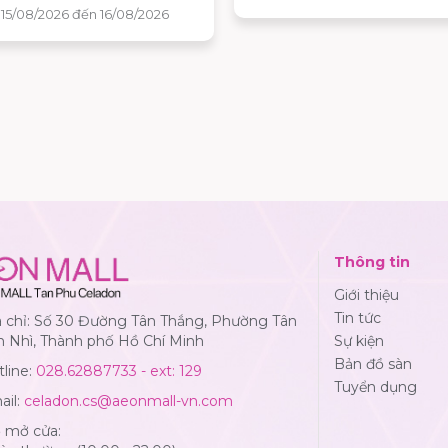
bóng và nhận ngay những 
 15/08/2026 đến 16/08/2026
quà hấp dẫn tại AEON MALL
Phú Celadon.
Thông tin
Giới thiệu
Tin tức
a chỉ: Số 30 Đường Tân Thắng, Phường Tân
n Nhì, Thành phố Hồ Chí Minh
Sự kiện
Bản đồ sàn
line:
028.62887733 - ext: 129
Tuyển dụng
ail:
celadon.cs@aeonmall-vn.com
ờ mở cửa: