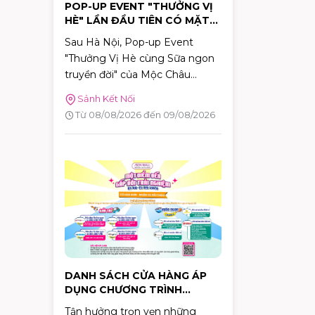
POP-UP EVENT "THƯỞNG VỊ
HÈ" LẦN ĐẦU TIÊN CÓ MẶT
TẠI TP.HCM TẠI AEON MALL
Sau Hà Nội, Pop-up Event
TÂN PHÚ CELADON
"Thưởng Vị Hè cùng Sữa ngon
truyền đời" của Mộc Châu
Creamery chính thức dừng
Sảnh Kết Nối
chân tại TP.HCM. Trong hai
Từ 08/08/2026 đến 09/08/2026
ngày 08–09/08/2026, khách
hàng sẽ có cơ hội khám phá
những hương vị mùa hè độc
đáo, tham gia nhiều hoạt động
tương tác thú vị và nhận quà
tặng phiên bản giới hạn tại
AEON MALL Tân Phú Celadon.
DANH SÁCH CỬA HÀNG ÁP
DỤNG CHƯƠNG TRÌNH
KHUYẾN MÃI "MỘT ĐIỂM ĐẾN
Tận hưởng trọn vẹn những