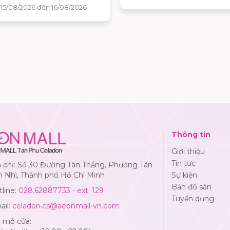
 và nhận ngay những phần
09/08/2026, khách hàng sẽ 
hấp dẫn tại AEON MALL Tân
cơ hội khám phá những hươ
Celadon.
mùa hè độc đáo, tham gia n
hoạt động tương tác thú vị 
nhận quà tặng phiên bản giớ
hạn tại AEON MALL Tân Ph
Celadon.
Thông tin
Giới thiệu
Tin tức
a chỉ: Số 30 Đường Tân Thắng, Phường Tân
n Nhì, Thành phố Hồ Chí Minh
Sự kiện
Bản đồ sàn
line:
028.62887733 - ext: 129
Tuyển dụng
ail:
celadon.cs@aeonmall-vn.com
ờ mở cửa: