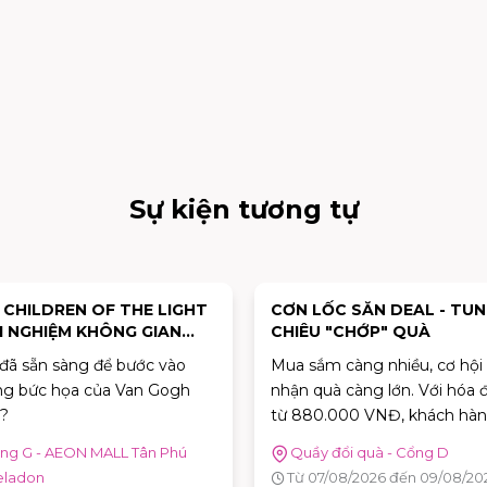
Sự kiện tương tự
 LỐC SĂN DEAL - TUNG
POP-UP EVENT "THƯỞNG 
ÊU "CHỚP" QUÀ
HÈ" LẦN ĐẦU TIÊN CÓ MẶ
TẠI TP.HCM TẠI AEON MA
sắm càng nhiều, cơ hội
Sau Hà Nội, Pop-up Event
TÂN PHÚ CELADON
 quà càng lớn. Với hóa đơn
"Thưởng Vị Hè cùng Sữa ng
80.000 VNĐ, khách hàng sẽ
truyền đời" của Mộc Châu
 tham gia trò chơi "Cơn Lốc
Creamery chính thức dừng 
ầy đổi quà - Cổng D
Sảnh Kết Nối
" để thử thách phản xạ, bắt
tại TP.HCM. Trong hai ngày 
 07/08/2026 đến 09/08/2026
Từ 08/08/2026 đến 09/08/2