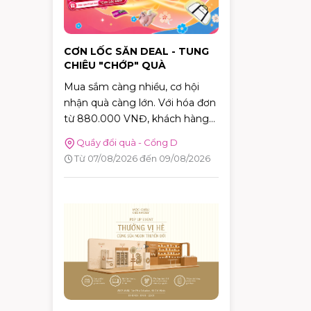
CƠN LỐC SĂN DEAL - TUNG
CHIÊU "CHỚP" QUÀ
Mua sắm càng nhiều, cơ hội
nhận quà càng lớn. Với hóa đơn
từ 880.000 VNĐ, khách hàng
sẽ được tham gia trò chơi "Cơn
Quầy đổi quà - Cổng D
Lốc Deal" để thử thách phản xạ,
Từ 07/08/2026 đến 09/08/2026
bắt bóng và nhận ngay những
phần quà hấp dẫn tại AEON
MALL Tân Phú Celadon.