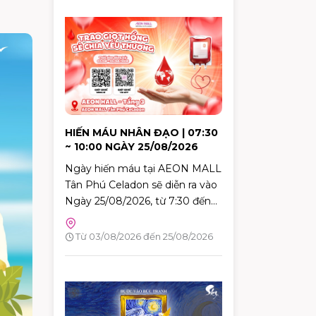
HIẾN MÁU NHÂN ĐẠO | 07:30
~ 10:00 NGÀY 25/08/2026
Ngày hiến máu tại AEON MALL
Tân Phú Celadon sẽ diễn ra vào
Ngày 25/08/2026, từ 7:30 đến
10:00. Đây là dịp tuyệt vời để
mỗi người trong chúng ta góp
Từ 03/08/2026 đến 25/08/2026
phần mang lại hy vọng và cứu
sống những người bệnh đang
cần máu trong cuộc sống. Hãy
đến tham gia và cùng lan tỏa
thông điệp yêu thương qua