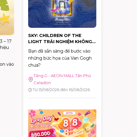
hành động cụ thể.
SKY: CHILDREN OF THE
3 – 17
LIGHT TRẢI NGHIỆM KHÔNG
hiệu
GIAN NGHỆ THUẬT "VAN
Bạn đã sẵn sàng để bước vào
GOGH THƯƠNG MẾN"
những bức họa của Van Gogh
on vào
chưa?
Tầng G - AEON MALL Tân Phú
Celadon
Từ 15/08/2026 đến 16/08/2026