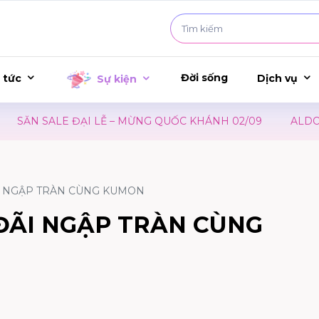
Đời sống
 tức
Dịch vụ
Sự kiện
 SALE ĐẠI LỄ – MỪNG QUỐC KHÁNH 02/09
ALDO | ĐÓ
I NGẬP TRÀN CÙNG KUMON
ĐÃI NGẬP TRÀN CÙNG