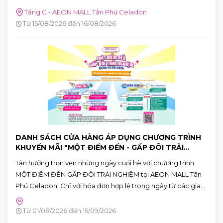
Tầng G - AEON MALL Tân Phú Celadon
Từ 15/08/2026 đến 16/08/2026
DANH SÁCH CỬA HÀNG ÁP DỤNG CHƯƠNG TRÌNH
KHUYẾN MÃI "MỘT ĐIỂM ĐẾN - GẤP ĐÔI TRẢI
NGHIỆM"
Tận hưởng trọn vẹn những ngày cuối hè với chương trình
MỘT ĐIỂM ĐẾN GẤP ĐÔI TRẢI NGHIỆM tại AEON MALL Tân
Phú Celadon. Chỉ với hóa đơn hợp lệ trong ngày từ các gian
hàng tham gia, khách hàng có thể nhận ưu đãi chéo giữa
khu ẩm thực Vườn Ngon và các gian hàng giải trí, giúp hành
Từ 01/08/2026 đến 15/09/2026
trình vui chơi và mua sắm thêm nhiều giá trị.