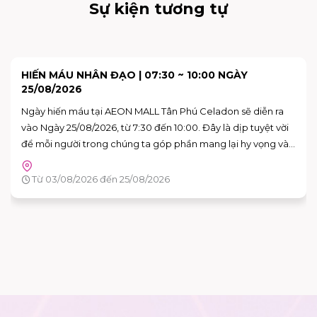
Sự kiện tương tự
HIẾN MÁU NHÂN ĐẠO | 07:30 ~ 10:00 NGÀY
25/08/2026
Ngày hiến máu tại AEON MALL Tân Phú Celadon sẽ diễn ra
vào Ngày 25/08/2026, từ 7:30 đến 10:00. Đây là dịp tuyệt vời
để mỗi người trong chúng ta góp phần mang lại hy vọng và
cứu sống những người bệnh đang cần máu trong cuộc sống.
Hãy đến tham gia và cùng lan tỏa thông điệp yêu thương
Từ 03/08/2026 đến 25/08/2026
qua hành động cụ thể.