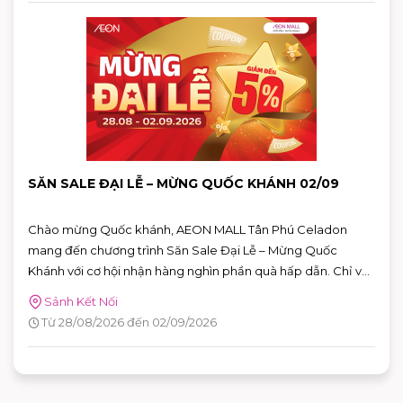
SĂN SALE ĐẠI LỄ – MỪNG QUỐC KHÁNH 02/09
Chào mừng Quốc khánh, AEON MALL Tân Phú Celadon
mang đến chương trình Săn Sale Đại Lễ – Mừng Quốc
Khánh với cơ hội nhận hàng nghìn phần quà hấp dẫn. Chỉ với
hóa đơn từ 2.000.000 VNĐ, khách hàng có thể tham gia
Sảnh Kết Nối
vòng quay may mắn trên ứng dụng AEON MALL Việt Nam
Từ 28/08/2026 đến 02/09/2026
để săn nhiều phần quà giá trị.