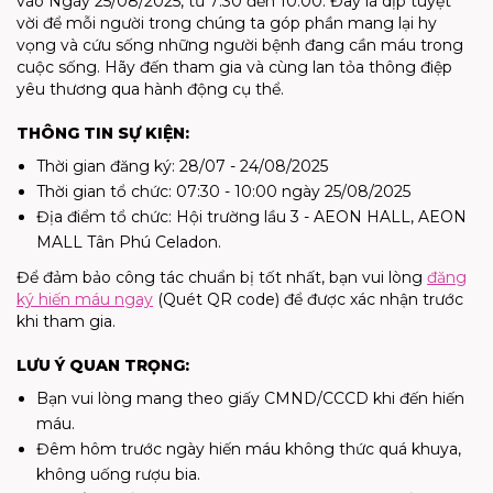
vào Ngày 25/08/2025, từ 7:30 đến 10:00. Đây là dịp tuyệt
vời để mỗi người trong chúng ta góp phần mang lại hy
vọng và cứu sống những người bệnh đang cần máu trong
cuộc sống. Hãy đến tham gia và cùng lan tỏa thông điệp
yêu thương qua hành động cụ thể.
THÔNG TIN SỰ KIỆN:
Thời gian đăng ký: 28/07 - 24/08/2025
Thời gian tổ chức: 07:30 - 10:00 ngày 25/08/2025
Địa điểm tổ chức: Hội trường lầu 3 - AEON HALL, AEON
MALL Tân Phú Celadon.
Để đảm bảo công tác chuẩn bị tốt nhất, bạn vui lòng
đăng
ký hiến máu ngay
(Quét QR code) để được xác nhận trước
khi tham gia.
LƯU Ý QUAN TRỌNG:
Bạn vui lòng mang theo giấy CMND/CCCD khi đến hiến
máu.
Đêm hôm trước ngày hiến máu không thức quá khuya,
không uống rượu bia.