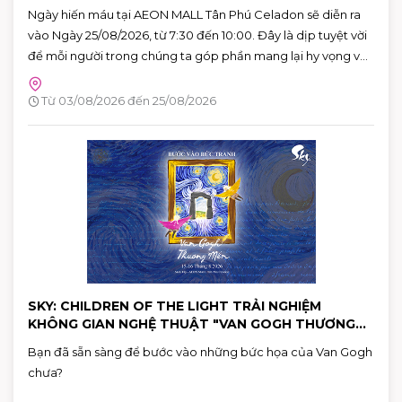
Ngày hiến máu tại AEON MALL Tân Phú Celadon sẽ diễn ra
vào Ngày 25/08/2026, từ 7:30 đến 10:00. Đây là dịp tuyệt vời
để mỗi người trong chúng ta góp phần mang lại hy vọng và
cứu sống những người bệnh đang cần máu trong cuộc
sống. Hãy đến tham gia và cùng lan tỏa thông điệp yêu
Từ 03/08/2026 đến 25/08/2026
thương qua hành động cụ thể.
SKY: CHILDREN OF THE LIGHT TRẢI NGHIỆM
KHÔNG GIAN NGHỆ THUẬT "VAN GOGH THƯƠNG
MẾN"
Bạn đã sẵn sàng để bước vào những bức họa của Van Gogh
chưa?