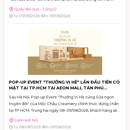
ngay những phần quà hấp dẫn tại AEON MALL Tân Phú
Quầy đổi quà - Cổng D
Celadon.
Từ 07/08/2026 đến 09/08/2026
POP-UP EVENT "THƯỞNG VỊ HÈ" LẦN ĐẦU TIÊN CÓ
MẶT TẠI TP.HCM TẠI AEON MALL TÂN PHÚ
CELADON
Sau Hà Nội, Pop-up Event "Thưởng Vị Hè cùng Sữa ngon
truyền đời" của Mộc Châu Creamery chính thức dừng chân
tại TP.HCM. Trong hai ngày 08–09/08/2026, khách hàng sẽ
có cơ hội khám phá những hương vị mùa hè độc đáo, tham
Sảnh Kết Nối
gia nhiều hoạt động tương tác thú vị và nhận quà tặng phiên
Từ 08/08/2026 đến 09/08/2026