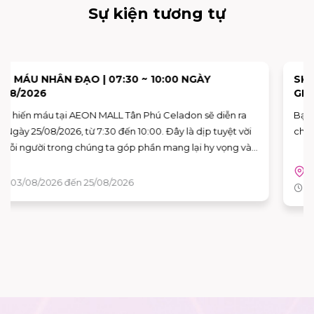
Sự kiện tương tự
SKY: CHILDREN OF THE LIGHT TRẢI NGHIỆM KHÔNG
GIAN NGHỆ THUẬT "VAN GOGH THƯƠNG MẾN"
Bạn đã sẵn sàng để bước vào những bức họa của Van Gogh
chưa?
Tầng G - AEON MALL Tân Phú Celadon
Từ 15/08/2026 đến 16/08/2026