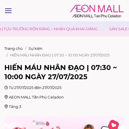
| TỰU TRƯỜNG RỘN RÀNG – NHẬN QUÀ KHAI GIẢNG
SĂN SALE Đ
Trang chủ
Sự kiện
HIẾN MÁU NHÂN ĐẠO | 07:30 ~ 10:00 NGÀY 27/07/2025
HIẾN MÁU NHÂN ĐẠO | 07:30 ~
10:00 NGÀY 27/07/2025
Từ 27/07/2025 đến 27/07/2025
AEON MALL Tân Phú Celadon
Tầng 3