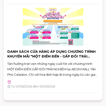
bản giới hạn tại AEON MALL Tân Phú Celadon.
DANH SÁCH CỬA HÀNG ÁP DỤNG CHƯƠNG TRÌNH
KHUYẾN MÃI "MỘT ĐIỂM ĐẾN - GẤP ĐÔI TRẢI
NGHIỆM"
Tận hưởng trọn vẹn những ngày cuối hè với chương trình
MỘT ĐIỂM ĐẾN GẤP ĐÔI TRẢI NGHIỆM tại AEON MALL Tân
Phú Celadon. Chỉ với hóa đơn hợp lệ trong ngày từ các gian
hàng tham gia, khách hàng có thể nhận ưu đãi chéo giữa
khu ẩm thực Vườn Ngon và các gian hàng giải trí, giúp hành
Từ 01/08/2026 đến 15/09/2026
trình vui chơi và mua sắm thêm nhiều giá trị.