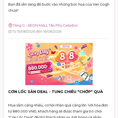
MẾN"
Bạn đã sẵn sàng để bước vào những bức họa của Van Gogh
chưa?
Tầng G - AEON MALL Tân Phú Celadon
Từ 15/08/2026 đến 16/08/2026
CƠN LỐC SĂN DEAL - TUNG CHIÊU "CHỚP" QUÀ
Mua sắm càng nhiều, cơ hội nhận quà càng lớn. Với hóa đơn
từ 880.000 VNĐ, khách hàng sẽ được tham gia trò chơi
"Cơn Lốc Deal" để thử thách phản xạ, bắt bóng và nhận