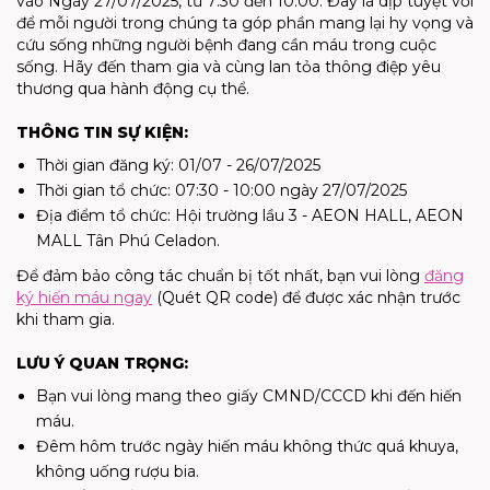
vào Ngày 27/07/2025, từ 7:30 đến 10:00. Đây là dịp tuyệt vời
để mỗi người trong chúng ta góp phần mang lại hy vọng và
cứu sống những người bệnh đang cần máu trong cuộc
sống. Hãy đến tham gia và cùng lan tỏa thông điệp yêu
thương qua hành động cụ thể.
THÔNG TIN SỰ KIỆN:
Thời gian đăng ký: 01/07 - 26/07/2025
Thời gian tổ chức: 07:30 - 10:00 ngày 27/07/2025
Địa điểm tổ chức: Hội trường lầu 3 - AEON HALL, AEON
MALL Tân Phú Celadon.
Để đảm bảo công tác chuẩn bị tốt nhất, bạn vui lòng
đăng
ký hiến máu ngay
(Quét QR code) để được xác nhận trước
khi tham gia.
LƯU Ý QUAN TRỌNG:
Bạn vui lòng mang theo giấy CMND/CCCD khi đến hiến
máu.
Đêm hôm trước ngày hiến máu không thức quá khuya,
không uống rượu bia.