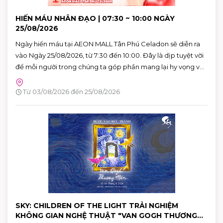
HIẾN MÁU NHÂN ĐẠO | 07:30 ~ 10:00 NGÀY
25/08/2026
Ngày hiến máu tại AEON MALL Tân Phú Celadon sẽ diễn ra
vào Ngày 25/08/2026, từ 7:30 đến 10:00. Đây là dịp tuyệt vời
để mỗi người trong chúng ta góp phần mang lại hy vọng và
cứu sống những người bệnh đang cần máu trong cuộc
sống. Hãy đến tham gia và cùng lan tỏa thông điệp yêu
Từ 03/08/2026 đến 25/08/2026
thương qua hành động cụ thể.
SKY: CHILDREN OF THE LIGHT TRẢI NGHIỆM
KHÔNG GIAN NGHỆ THUẬT "VAN GOGH THƯƠNG