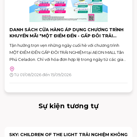
DANH SÁCH CỬA HÀNG ÁP DỤNG CHƯƠNG TRÌNH
KHUYẾN MÃI "MỘT ĐIỂM ĐẾN - GẤP ĐÔI TRẢI
NGHIỆM"
Tận hưởng trọn vẹn những ngày cuối hè với chương trình
MỘT ĐIỂM ĐẾN GẤP ĐÔI TRẢI NGHIỆM tại AEON MALL Tân
Phú Celadon. Chỉ với hóa đơn hợp lệ trong ngày từ các gian
hàng tham gia, khách hàng có thể nhận ưu đãi chéo giữa
khu ẩm thực Vườn Ngon và các gian hàng giải trí, giúp hành
Từ 01/08/2026 đến 15/09/2026
trình vui chơi và mua sắm thêm nhiều giá trị.
Sự kiện tương tự
SKY: CHILDREN OF THE LIGHT TRẢI NGHIỆM KHÔNG