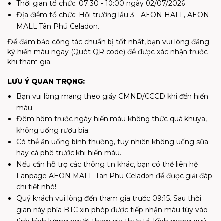
Thời gian tổ chức: 07:30 - 10:00 ngày 02/07/2026
Địa điểm tổ chức: Hội trường lầu 3 - AEON HALL, AEON
MALL Tân Phú Celadon.
Để đảm bảo công tác chuẩn bị tốt nhất, bạn vui lòng
đăng
ký hiến máu ngay
(Quét QR code) để được xác nhận trước
khi tham gia.
LƯU Ý QUAN TRỌNG:
Bạn vui lòng mang theo giấy CMND/CCCD khi đến hiến
máu.
Đêm hôm trước ngày hiến máu không thức quá khuya,
không uống rượu bia.
Có thể ăn uống bình thường, tuy nhiên không uống sữa
hay cà phê trước khi hiến máu.
Nếu cần hỗ trợ các thông tin khác, bạn có thể liên hệ
Fanpage AEON MALL Tan Phu Celadon để được giải đáp
chi tiết nhé!
Quý khách vui lòng đến tham gia trước 09:15. Sau thời
gian này phía BTC xin phép được tiếp nhận máu tùy vào
tình hình lượng người tham gia thực tế. Kính mong quý