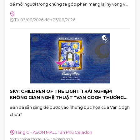
để mỗi người trong chúng ta góp phần mang lại hy vọng và
cứu sống những người bệnh đang cần máu trong cuộc
sống. Hãy đến tham gia và cùng lan tỏa thông điệp yêu
Từ 03/08/2026 đến 25/08/2026
thương qua hành động cụ thể.
SKY: CHILDREN OF THE LIGHT TRẢI NGHIỆM
KHÔNG GIAN NGHỆ THUẬT "VAN GOGH THƯƠNG
MẾN"
Bạn đã sẵn sàng để bước vào những bức họa của Van Gogh
chưa?
Tầng G - AEON MALL Tân Phú Celadon
Từ 15/08/2026 đến 16/08/2026