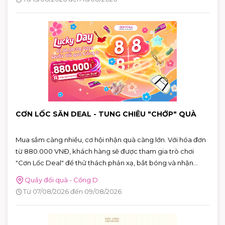
CƠN LỐC SĂN DEAL - TUNG CHIÊU "CHỚP" QUÀ
Mua sắm càng nhiều, cơ hội nhận quà càng lớn. Với hóa đơn
từ 880.000 VNĐ, khách hàng sẽ được tham gia trò chơi
"Cơn Lốc Deal" để thử thách phản xạ, bắt bóng và nhận
ngay những phần quà hấp dẫn tại AEON MALL Tân Phú
Quầy đổi quà - Cổng D
Celadon.
Từ 07/08/2026 đến 09/08/2026