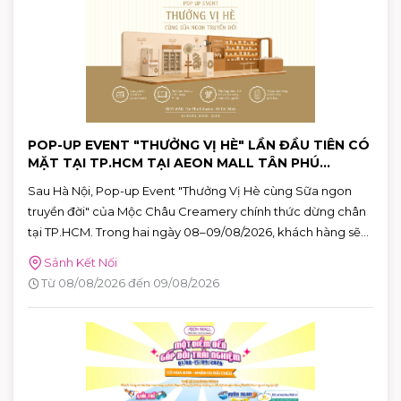
POP-UP EVENT "THƯỞNG VỊ HÈ" LẦN ĐẦU TIÊN CÓ
MẶT TẠI TP.HCM TẠI AEON MALL TÂN PHÚ
CELADON
Sau Hà Nội, Pop-up Event "Thưởng Vị Hè cùng Sữa ngon
truyền đời" của Mộc Châu Creamery chính thức dừng chân
tại TP.HCM. Trong hai ngày 08–09/08/2026, khách hàng sẽ
có cơ hội khám phá những hương vị mùa hè độc đáo, tham
Sảnh Kết Nối
gia nhiều hoạt động tương tác thú vị và nhận quà tặng phiên
Từ 08/08/2026 đến 09/08/2026
bản giới hạn tại AEON MALL Tân Phú Celadon.