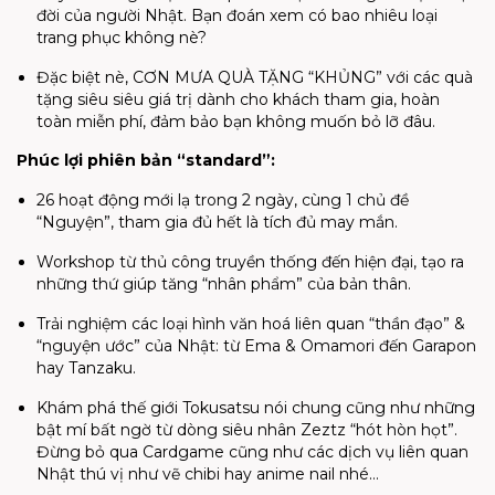
đời của người Nhật. Bạn đoán xem có bao nhiêu loại
trang phục không nè?
Đặc biệt nè, CƠN MƯA QUÀ TẶNG “KHỦNG” với các quà
tặng siêu siêu giá trị dành cho khách tham gia, hoàn
toàn miễn phí, đảm bảo bạn không muốn bỏ lỡ đâu.
Phúc lợi phiên bản “standard”:
26 hoạt động mới lạ trong 2 ngày, cùng 1 chủ đề
“Nguyện”, tham gia đủ hết là tích đủ may mắn.
Workshop từ thủ công truyền thống đến hiện đại, tạo ra
những thứ giúp tăng “nhân phẩm” của bản thân.
Trải nghiệm các loại hình văn hoá liên quan “thần đạo” &
“nguyện ước” của Nhật: từ Ema & Omamori đến Garapon
hay Tanzaku.
Khám phá thế giới Tokusatsu nói chung cũng như những
bật mí bất ngờ từ dòng siêu nhân Zeztz “hót hòn họt”.
Đừng bỏ qua Cardgame cũng như các dịch vụ liên quan
Nhật thú vị như vẽ chibi hay anime nail nhé…