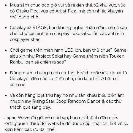
Mua sắm chưa bao giờ vui và rẻ đến thế. x2 khu vực, vừa
có Otaku Flea, vừa có Artist Flea, mà còn nhiều khuyến
mãi đang chờ.
Cosplay x2 STAGE, bạn không nghe nhầm đâu, có cả sân
chơi cho các anh em cosplay Tokusatsu lẫn các anh em
cosplayer khác.
Chơi game trên màn hình LED lớn, bạn thử chưa? Game
siêu xịn như Project Sekai hay Game thâm niên Touken
Ranbu, bạn sẽ chiến ra sao?
Đừng quên chúng mình có 1 list khách mời siêu xịn xò từ
Cosplayer đến các ca sĩ đó nha, còn là ai thì sẽ bật mí
sớm nè.
Và còn hàng loạt thứ hay ho như sân khấu biểu diễn âm
nhạc New Rising Star, Jpop Random Dance & các thử
thách quà tặng đầy.
Japan Wave đã gởi vé mời bạn, bạn nhất định đến nhé.
Đừng quên theo dõi website để được cập nhật chi tiết về sự
kiện kèm các ưu đãi nhé.