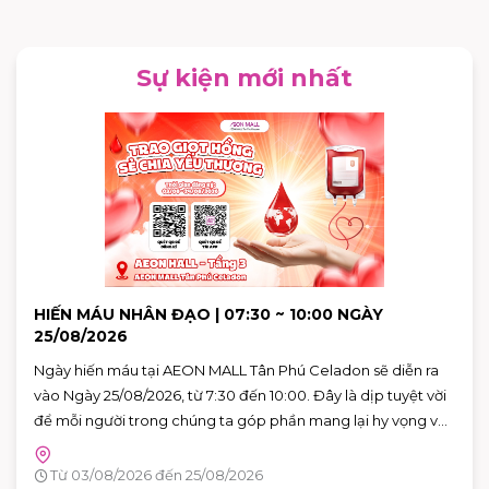
Sự kiện mới nhất
HIẾN MÁU NHÂN ĐẠO | 07:30 ~ 10:00 NGÀY
25/08/2026
Ngày hiến máu tại AEON MALL Tân Phú Celadon sẽ diễn ra
vào Ngày 25/08/2026, từ 7:30 đến 10:00. Đây là dịp tuyệt vời
để mỗi người trong chúng ta góp phần mang lại hy vọng và
cứu sống những người bệnh đang cần máu trong cuộc
sống. Hãy đến tham gia và cùng lan tỏa thông điệp yêu
Từ 03/08/2026 đến 25/08/2026