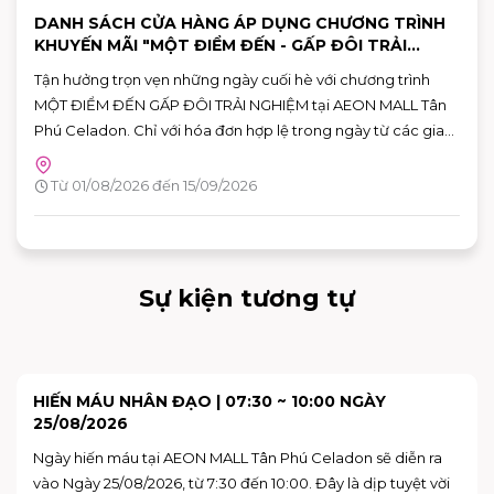
DANH SÁCH CỬA HÀNG ÁP DỤNG CHƯƠNG TRÌNH
KHUYẾN MÃI "MỘT ĐIỂM ĐẾN - GẤP ĐÔI TRẢI
NGHIỆM"
Tận hưởng trọn vẹn những ngày cuối hè với chương trình
MỘT ĐIỂM ĐẾN GẤP ĐÔI TRẢI NGHIỆM tại AEON MALL Tân
Phú Celadon. Chỉ với hóa đơn hợp lệ trong ngày từ các gian
hàng tham gia, khách hàng có thể nhận ưu đãi chéo giữa
khu ẩm thực Vườn Ngon và các gian hàng giải trí, giúp hành
Từ 01/08/2026 đến 15/09/2026
trình vui chơi và mua sắm thêm nhiều giá trị.
Sự kiện tương tự
SKY: CHILDREN OF THE LIGHT TRẢI NGHIỆM KHÔNG
GIAN NGHỆ THUẬT "VAN GOGH THƯƠNG MẾN"
Bạn đã sẵn sàng để bước vào những bức họa của Van Gogh
chưa?