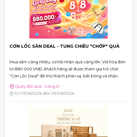
CƠN LỐC SĂN DEAL - TUNG CHIÊU "CHỚP" QUÀ
Mua sắm càng nhiều, cơ hội nhận quà càng lớn. Với hóa đơn
từ 880.000 VNĐ, khách hàng sẽ được tham gia trò chơi
"Cơn Lốc Deal" để thử thách phản xạ, bắt bóng và nhận
ngay những phần quà hấp dẫn tại AEON MALL Tân Phú
Quầy đổi quà - Cổng D
Celadon.
Từ 07/08/2026 đến 09/08/2026