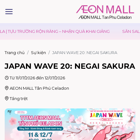
| TỰU TRƯỜNG RỘN RÀNG – NHẬN QUÀ KHAI GIẢNG
SĂN SALE Đ
Trang chủ
Sự kiện
JAPAN WAVE 20: NEGAI SAKURA
JAPAN WAVE 20: NEGAI SAKURA
Từ 11/07/2026 đến 12/07/2026
AEON MALL Tân Phú Celadon
Tầng trệt