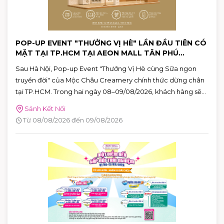
POP-UP EVENT "THƯỞNG VỊ HÈ" LẦN ĐẦU TIÊN CÓ
MẶT TẠI TP.HCM TẠI AEON MALL TÂN PHÚ
CELADON
Sau Hà Nội, Pop-up Event "Thưởng Vị Hè cùng Sữa ngon
truyền đời" của Mộc Châu Creamery chính thức dừng chân
tại TP.HCM. Trong hai ngày 08–09/08/2026, khách hàng sẽ
có cơ hội khám phá những hương vị mùa hè độc đáo, tham
Sảnh Kết Nối
gia nhiều hoạt động tương tác thú vị và nhận quà tặng phiên
Từ 08/08/2026 đến 09/08/2026
bản giới hạn tại AEON MALL Tân Phú Celadon.