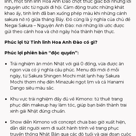
linh, một tinh linh Hoa Anh Đào chợt thức giấc bởi những lời
nguyện ước từ người đi hội. Cảm động trước những khát
khao ấy, tinh linh đã ban xuống phép màu khi những cánh
sakura nở rộ giữa tháng Bảy. Đó cũng là ý nghĩa của chủ đề
Negai Sakura – Nguyện Anh Đào: nơi những lời ước được
gửi theo cánh hoa và chờ ngày hóa thành hiện thực.
Phúc lợi từ Tinh linh Hoa Anh Đào có gì?
Phúc lợi phiên bản “độc quyền”:
Trải nghiệm ăn món Nhật với giá 0 đồng, vừa được ăn
ngon vừa có ý nghĩa cầu phúc. Menu đổi mới ở mỗi
ngày, từ Sakura Shingen Mochi mát lạnh hay Sakura
Mochi thơm nhẹ đến Minazuki ngọt lịm và cả Hanami
Dango siêu màu sắc.
Khu vực trải nghiệm đầy đủ về Kimono: từ thuê trang
phục đến makeup hay làm tóc, giúp bạn biến thành trai
xinh gái Nhật đúng chuẩn.
Show diễn Kimono với concept chưa bao giờ xuất hiện,
dẫn dắt người xem đi suốt hành trình về trang phục
truyền thống Nhật Bản qua các độ tuổi và giai đoạn cuộc