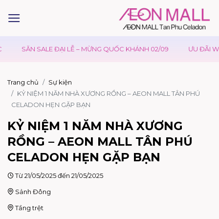
SĂN SALE ĐẠI LỄ – MỪNG QUỐC KHÁNH 02/09
ƯU ĐÃI WAON
Trang chủ
Sự kiện
KỶ NIỆM 1 NĂM NHÀ XƯƠNG RỒNG – AEON MALL TÂN PHÚ
CELADON HẸN GẶP BẠN
KỶ NIỆM 1 NĂM NHÀ XƯƠNG
RỒNG – AEON MALL TÂN PHÚ
CELADON HẸN GẶP BẠN
Từ 21/05/2025 đến 21/05/2025
Sảnh Đông
Tầng trệt