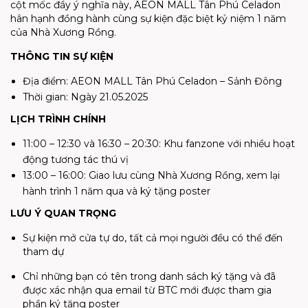
cột mốc đầy ý nghĩa này, AEON MALL Tân Phú Celadon
hân hạnh đồng hành cùng sự kiện đặc biệt kỷ niệm 1 năm
của Nhà Xương Rồng.
THÔNG TIN SỰ KIỆN
Địa điểm: AEON MALL Tân Phú Celadon – Sảnh Đông
Thời gian: Ngày 21.05.2025
LỊCH TRÌNH CHÍNH
11:00 – 12:30 và 16:30 – 20:30: Khu fanzone với nhiều hoạt
động tương tác thú vị
13:00 – 16:00: Giao lưu cùng Nhà Xương Rồng, xem lại
hành trình 1 năm qua và ký tặng poster
LƯU Ý QUAN TRỌNG
Sự kiện mở cửa tự do, tất cả mọi người đều có thể đến
tham dự
Chỉ những bạn có tên trong danh sách ký tặng và đã
được xác nhận qua email từ BTC mới được tham gia
phần ký tặng poster