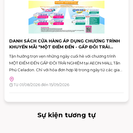
DANH SÁCH CỬA HÀNG ÁP DỤNG CHƯƠNG TRÌNH
KHUYẾN MÃI "MỘT ĐIỂM ĐẾN - GẤP ĐÔI TRẢI
NGHIỆM"
Tận hưởng trọn vẹn những ngày cuối hè với chương trình
MỘT ĐIỂM ĐẾN GẤP ĐÔI TRẢI NGHIỆM tại AEON MALL Tân
Phú Celadon. Chỉ với hóa đơn hợp lệ trong ngày từ các gian
hàng tham gia, khách hàng có thể nhận ưu đãi chéo giữa
khu ẩm thực Vườn Ngon và các gian hàng giải trí, giúp hành
Từ 01/08/2026 đến 15/09/2026
trình vui chơi và mua sắm thêm nhiều giá trị.
Sự kiện tương tự