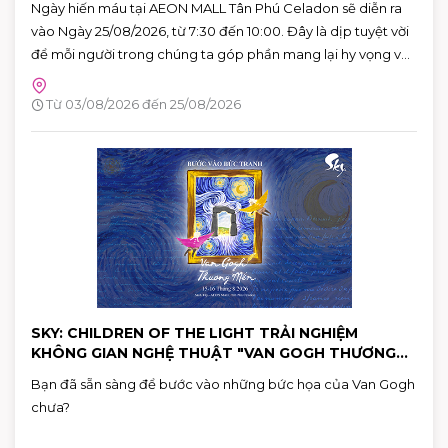
Ngày hiến máu tại AEON MALL Tân Phú Celadon sẽ diễn ra
vào Ngày 25/08/2026, từ 7:30 đến 10:00. Đây là dịp tuyệt vời
để mỗi người trong chúng ta góp phần mang lại hy vọng và
cứu sống những người bệnh đang cần máu trong cuộc
sống. Hãy đến tham gia và cùng lan tỏa thông điệp yêu
Từ 03/08/2026 đến 25/08/2026
thương qua hành động cụ thể.
SKY: CHILDREN OF THE LIGHT TRẢI NGHIỆM
KHÔNG GIAN NGHỆ THUẬT "VAN GOGH THƯƠNG
MẾN"
Bạn đã sẵn sàng để bước vào những bức họa của Van Gogh
chưa?