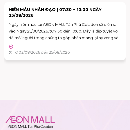
SKY: CHILDREN OF THE LIGHT TRẢI NGHIỆM KHÔNG
GIAN NGHỆ THUẬT "VAN GOGH THƯƠNG MẾN"
Bạn đã sẵn sàng để bước vào những bức họa của Van Gogh
chưa?
Tầng G - AEON MALL Tân Phú Celadon
Từ 15/08/2026 đến 16/08/2026