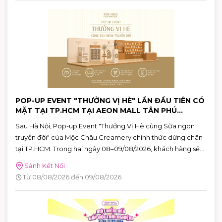
POP-UP EVENT "THƯỞNG VỊ HÈ" LẦN ĐẦU TIÊN CÓ
MẶT TẠI TP.HCM TẠI AEON MALL TÂN PHÚ
CELADON
Sau Hà Nội, Pop-up Event "Thưởng Vị Hè cùng Sữa ngon
truyền đời" của Mộc Châu Creamery chính thức dừng chân
tại TP.HCM. Trong hai ngày 08–09/08/2026, khách hàng sẽ
có cơ hội khám phá những hương vị mùa hè độc đáo, tham
Sảnh Kết Nối
gia nhiều hoạt động tương tác thú vị và nhận quà tặng phiên
Từ 08/08/2026 đến 09/08/2026
bản giới hạn tại AEON MALL Tân Phú Celadon.