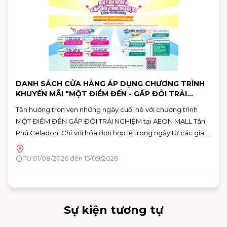
DANH SÁCH CỬA HÀNG ÁP DỤNG CHƯƠNG TRÌNH
KHUYẾN MÃI "MỘT ĐIỂM ĐẾN - GẤP ĐÔI TRẢI
NGHIỆM"
Tận hưởng trọn vẹn những ngày cuối hè với chương trình
MỘT ĐIỂM ĐẾN GẤP ĐÔI TRẢI NGHIỆM tại AEON MALL Tân
Phú Celadon. Chỉ với hóa đơn hợp lệ trong ngày từ các gian
hàng tham gia, khách hàng có thể nhận ưu đãi chéo giữa
khu ẩm thực Vườn Ngon và các gian hàng giải trí, giúp hành
Từ 01/08/2026 đến 15/09/2026
trình vui chơi và mua sắm thêm nhiều giá trị.
Sự kiện tương tự