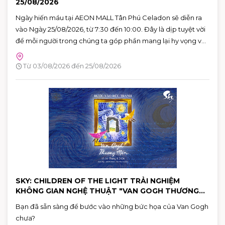
25/08/2026
Ngày hiến máu tại AEON MALL Tân Phú Celadon sẽ diễn ra
vào Ngày 25/08/2026, từ 7:30 đến 10:00. Đây là dịp tuyệt vời
để mỗi người trong chúng ta góp phần mang lại hy vọng và
cứu sống những người bệnh đang cần máu trong cuộc
sống. Hãy đến tham gia và cùng lan tỏa thông điệp yêu
Từ 03/08/2026 đến 25/08/2026
thương qua hành động cụ thể.
SKY: CHILDREN OF THE LIGHT TRẢI NGHIỆM
KHÔNG GIAN NGHỆ THUẬT "VAN GOGH THƯƠNG
MẾN"
Bạn đã sẵn sàng để bước vào những bức họa của Van Gogh
chưa?