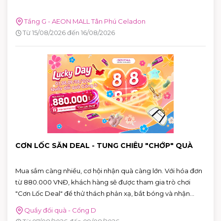
Tầng G - AEON MALL Tân Phú Celadon
Từ 15/08/2026 đến 16/08/2026
CƠN LỐC SĂN DEAL - TUNG CHIÊU "CHỚP" QUÀ
Mua sắm càng nhiều, cơ hội nhận quà càng lớn. Với hóa đơn
từ 880.000 VNĐ, khách hàng sẽ được tham gia trò chơi
"Cơn Lốc Deal" để thử thách phản xạ, bắt bóng và nhận
ngay những phần quà hấp dẫn tại AEON MALL Tân Phú
Quầy đổi quà - Cổng D
Celadon.