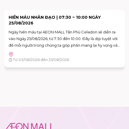
SKY: CHILDREN OF THE LIGHT TRẢI NGHIỆM KHÔNG
GIAN NGHỆ THUẬT "VAN GOGH THƯƠNG MẾN"
Bạn đã sẵn sàng để bước vào những bức họa của Van Gogh
chưa?
Tầng G - AEON MALL Tân Phú Celadon
Từ 15/08/2026 đến 16/08/2026