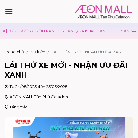
| TỰU TRƯỜNG RỘN RÀNG – NHẬN QUÀ KHAI GIẢNG
SĂN SALE Đ
Trang chủ
Sự kiện
LÁI THỬ XE MỚI - NHẬN ƯU ĐÃI XANH
LÁI THỬ XE MỚI - NHẬN ƯU ĐÃI
XANH
Từ 24/05/2025 đến 25/05/2025
AEON MALL Tân Phú Celadon
Tầng trệt