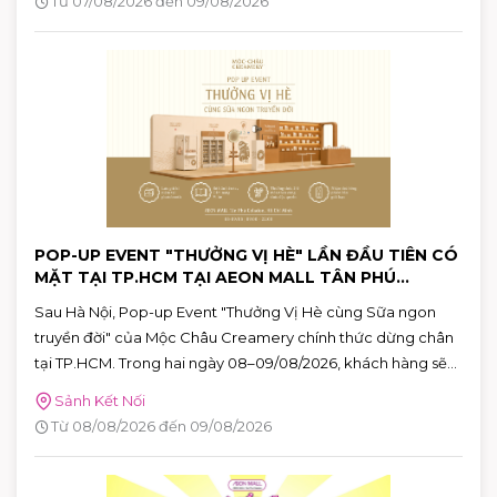
Từ 07/08/2026 đến 09/08/2026
POP-UP EVENT "THƯỞNG VỊ HÈ" LẦN ĐẦU TIÊN CÓ
MẶT TẠI TP.HCM TẠI AEON MALL TÂN PHÚ
CELADON
Sau Hà Nội, Pop-up Event "Thưởng Vị Hè cùng Sữa ngon
truyền đời" của Mộc Châu Creamery chính thức dừng chân
tại TP.HCM. Trong hai ngày 08–09/08/2026, khách hàng sẽ
có cơ hội khám phá những hương vị mùa hè độc đáo, tham
Sảnh Kết Nối
gia nhiều hoạt động tương tác thú vị và nhận quà tặng phiên
Từ 08/08/2026 đến 09/08/2026
bản giới hạn tại AEON MALL Tân Phú Celadon.