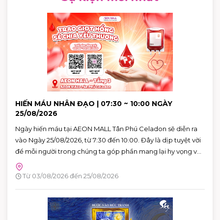
HIẾN MÁU NHÂN ĐẠO | 07:30 ~ 10:00 NGÀY
25/08/2026
Ngày hiến máu tại AEON MALL Tân Phú Celadon sẽ diễn ra
vào Ngày 25/08/2026, từ 7:30 đến 10:00. Đây là dịp tuyệt vời
để mỗi người trong chúng ta góp phần mang lại hy vọng và
cứu sống những người bệnh đang cần máu trong cuộc
sống. Hãy đến tham gia và cùng lan tỏa thông điệp yêu
Từ 03/08/2026 đến 25/08/2026
thương qua hành động cụ thể.