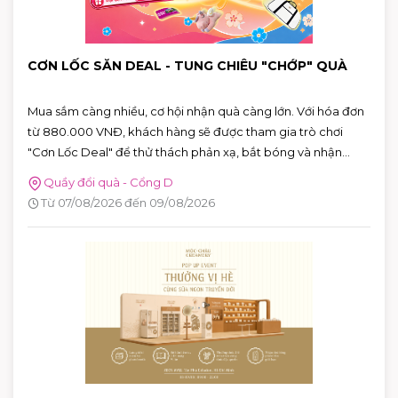
CƠN LỐC SĂN DEAL - TUNG CHIÊU "CHỚP" QUÀ
Mua sắm càng nhiều, cơ hội nhận quà càng lớn. Với hóa đơn
từ 880.000 VNĐ, khách hàng sẽ được tham gia trò chơi
"Cơn Lốc Deal" để thử thách phản xạ, bắt bóng và nhận
ngay những phần quà hấp dẫn tại AEON MALL Tân Phú
Quầy đổi quà - Cổng D
Celadon.
Từ 07/08/2026 đến 09/08/2026