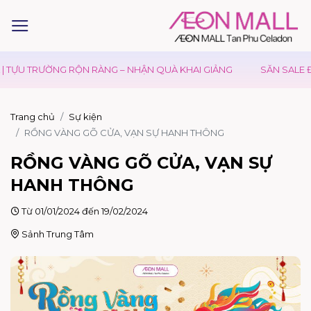
ỰU TRƯỜNG RỘN RÀNG – NHẬN QUÀ KHAI GIẢNG
SĂN SALE ĐẠI 
Trang chủ
Sự kiện
RỒNG VÀNG GÕ CỬA, VẠN SỰ HANH THÔNG
RỒNG VÀNG GÕ CỬA, VẠN SỰ
HANH THÔNG
Từ 01/01/2024 đến 19/02/2024
Sảnh Trung Tâm