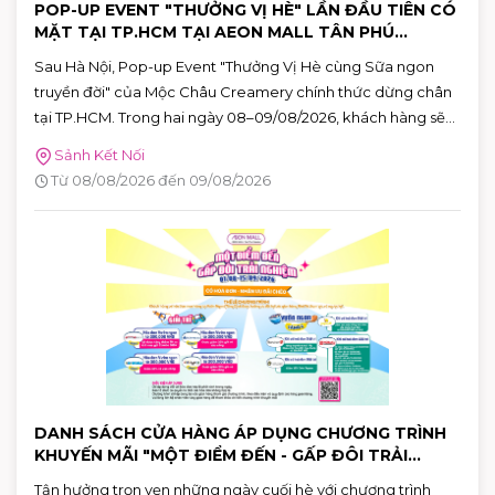
POP-UP EVENT "THƯỞNG VỊ HÈ" LẦN ĐẦU TIÊN CÓ
MẶT TẠI TP.HCM TẠI AEON MALL TÂN PHÚ
CELADON
Sau Hà Nội, Pop-up Event "Thưởng Vị Hè cùng Sữa ngon
truyền đời" của Mộc Châu Creamery chính thức dừng chân
tại TP.HCM. Trong hai ngày 08–09/08/2026, khách hàng sẽ
có cơ hội khám phá những hương vị mùa hè độc đáo, tham
Sảnh Kết Nối
gia nhiều hoạt động tương tác thú vị và nhận quà tặng phiên
Từ 08/08/2026 đến 09/08/2026
bản giới hạn tại AEON MALL Tân Phú Celadon.
DANH SÁCH CỬA HÀNG ÁP DỤNG CHƯƠNG TRÌNH
KHUYẾN MÃI "MỘT ĐIỂM ĐẾN - GẤP ĐÔI TRẢI
NGHIỆM"
Tận hưởng trọn vẹn những ngày cuối hè với chương trình