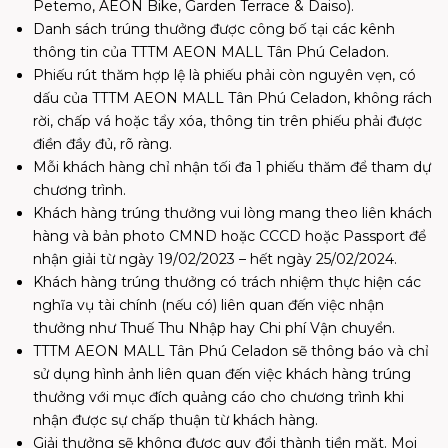
Petemo, AEON Bike, Garden Terrace & Daiso).
Danh sách trúng thưởng được công bố tại các kênh
thông tin của TTTM AEON MALL Tân Phú Celadon.
Phiếu rút thăm hợp lệ là phiếu phải còn nguyên vẹn, có
dấu của TTTM AEON MALL Tân Phú Celadon, không rách
rời, chấp vá hoặc tẩy xóa, thông tin trên phiếu phải được
điền đầy đủ, rõ ràng.
Mỗi khách hàng chỉ nhận tối đa 1 phiếu thăm để tham dự
chương trình.
Khách hàng trúng thưởng vui lòng mang theo liên khách
hàng và bản photo CMND hoặc CCCD hoặc Passport để
nhận giải từ ngày 19/02/2023 – hết ngày 25/02/2024.
Khách hàng trúng thưởng có trách nhiệm thực hiện các
nghĩa vụ tài chính (nếu có) liên quan đến việc nhận
thưởng như Thuế Thu Nhập hay Chi phí Vận chuyển.
TTTM AEON MALL Tân Phú Celadon sẽ thông báo và chỉ
sử dụng hình ảnh liên quan đến việc khách hàng trúng
thưởng với mục đích quảng cáo cho chương trình khi
nhận được sự chấp thuận từ khách hàng.
Giải thưởng sẽ không được quy đổi thành tiền mặt. Mọi