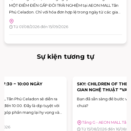
MỘT ĐIỂM ĐẾN GẤP ĐÔI TRẢI NGHIỆM tại AEON MALL Tân
Phú Celadon. Chỉ với hóa đơn hợp lệ trong ngày từ các gian
hàng tham gia, khách hàng có thể nhận ưu đãi chéo giữa
khu ẩm thực Vườn Ngon và các gian hàng giải trí, giúp hành
Từ 01/08/2026 đến 15/09/2026
trình vui chơi và mua sắm thêm nhiều giá trị.
Sự kiện tương tự
SKY: CHILDREN OF THE LIGHT TRẢI NGHIỆM KHÔNG
GIAN NGHỆ THUẬT "VAN GOGH THƯƠNG MẾN"
Bạn đã sẵn sàng để bước vào những bức họa của Van Gogh
chưa?
Tầng G - AEON MALL Tân Phú Celadon
Từ 15/08/2026 đến 16/08/2026