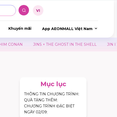
Khuyến mãi
App AEONMALL Việt Nam
NAN
JINS × THE GHOST IN THE SHELL
JIN I YOU C
Mục lục
THÔNG TIN CHƯƠNG TRÌNH:
QUÀ TẶNG THÊM:
CHƯƠNG TRÌNH ĐẶC BIỆT
NGÀY 02/09: