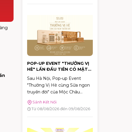
phần quà hấp dẫn tại AEON
MALL Tân Phú Celadon.
càng
POP-UP EVENT "THƯỞNG VỊ
HÈ" LẦN ĐẦU TIÊN CÓ MẶT
TẠI TP.HCM TẠI AEON MALL
mắn
Sau Hà Nội, Pop-up Event
TÂN PHÚ CELADON
"Thưởng Vị Hè cùng Sữa ngon
truyền đời" của Mộc Châu
Creamery chính thức dừng
Sảnh Kết Nối
chân tại TP.HCM. Trong hai
Từ 08/08/2026 đến 09/08/2026
ngày 08–09/08/2026, khách
hàng sẽ có cơ hội khám phá
những hương vị mùa hè độc