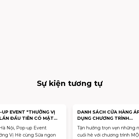
Sự kiện tương tự
H SÁCH CỬA HÀNG ÁP
SĂN SALE ĐẠI LỄ – MỪNG
G CHƯƠNG TRÌNH
QUỐC KHÁNH 02/09
YẾN MÃI "MỘT ĐIỂM ĐẾN -
hưởng trọn vẹn những ngày
Chào mừng Quốc khánh, A
 ĐÔI TRẢI NGHIỆM"
 hè với chương trình MỘT
MALL Tân Phú Celadon ma