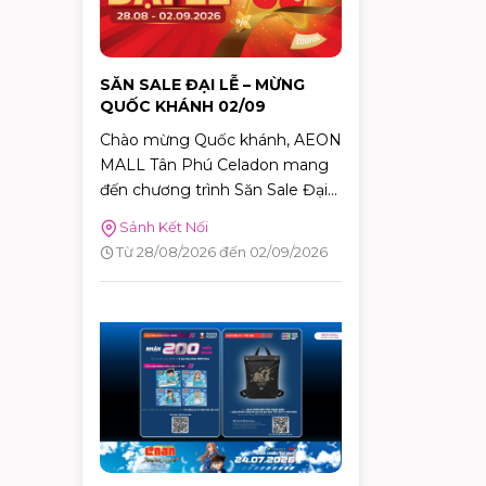
nhiều giá trị.
SĂN SALE ĐẠI LỄ – MỪNG
QUỐC KHÁNH 02/09
Chào mừng Quốc khánh, AEON
MALL Tân Phú Celadon mang
đến chương trình Săn Sale Đại
Lễ – Mừng Quốc Khánh với cơ
Sảnh Kết Nối
hội nhận hàng nghìn phần quà
Từ 28/08/2026 đến 02/09/2026
hấp dẫn. Chỉ với hóa đơn từ
2.000.000 VNĐ, khách hàng có
thể tham gia vòng quay may
mắn trên ứng dụng AEON
MALL Việt Nam để săn nhiều
phần quà giá trị.