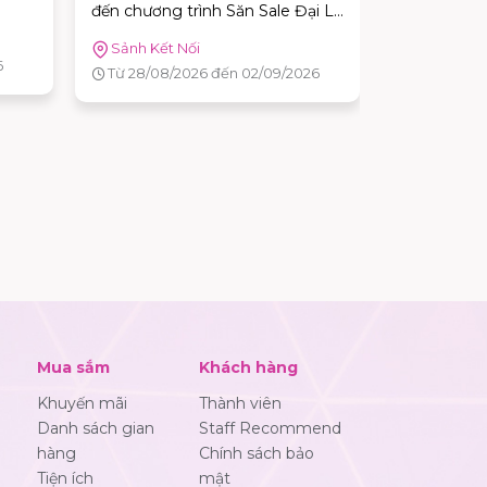
ại Lễ
động dân gian cực vui và rinh
bản phim C
ội
hàng ngàn quà KUN siêu đã!
Đổi quà. Tả
AEON MAL
hấp
Từ 17/07/2026 đến 19/07/2026
26
Từ 10/07/
 có
y
MALL
 quà
Mua sắm
Khách hàng
Khuyến mãi
Thành viên
Danh sách gian
Staff Recommend
hàng
Chính sách bảo
Tiện ích
mật