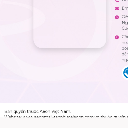
Em
Gi
Ngà
Cuố
Cô
ho
do
dân
ng
Bản quyền thuộc Aeon Việt Nam.
Website: www.aeonmall-tanphuceladon.com.vn thuộc quyền 
Aeon Việt Nam