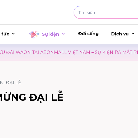
Đời sống
 tức
Dịch vụ
Sự kiện
WAON TẠI AEONMALL VIỆT NAM – SỰ KIỆN RA MẮT PHIM CO
G ĐẠI LỄ
ỪNG ĐẠI LỄ