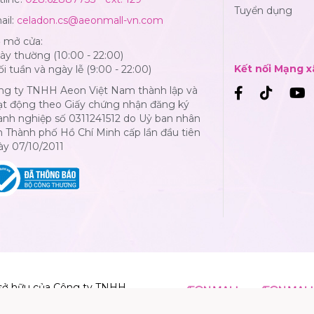
Tuyển dụng
ail:
celadon.cs@aeonmall-vn.com
ờ mở cửa:
y thường (10:00 - 22:00)
Kết nối Mạng x
i tuần và ngày lễ (9:00 - 22:00)
ng ty TNHH Aeon Việt Nam thành lập và
ạt động theo Giấy chứng nhận đăng ký
anh nghiệp số 0311241512 do Uỷ ban nhân
 Thành phố Hồ Chí Minh cấp lần đầu tiên
ày 07/10/2011
sở hữu của Công ty TNHH