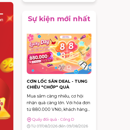
Sự kiện mới nhất
CƠN LỐC SĂN DEAL - TUNG
CHIÊU "CHỚP" QUÀ
Mua sắm càng nhiều, cơ hội
nhận quà càng lớn. Với hóa đơn
từ 880.000 VNĐ, khách hàng
sẽ được tham gia trò chơi "Cơn
Quầy đổi quà - Cổng D
Lốc Deal" để thử thách phản xạ,
Từ 07/08/2026 đến 09/08/2026
bắt bóng và nhận ngay những