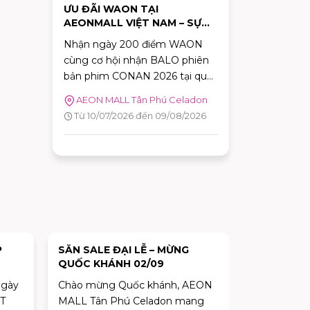
ƯU ĐÃI WAON TẠI
AEONMALL VIỆT NAM – SỰ
KIỆN RA MẮT PHIM CONAN
Nhận ngày 200 điểm WAON
cùng cơ hội nhận BALO phiên
bản phim CONAN 2026 tại quẩy
Đổi quà. Tải app ngay!
AEON MALL Tân Phú Celadon
Từ 10/07/2026 đến 09/08/2026
TRẠM KHỞI ĐỘNG VUI HÈ
ƯU ĐÃI W
CÙNG KUN CHÍNH THỨC ĐỔ
VIỆT NAM 
BỘ AEON MALL TÂN PHÚ
PHIM CON
EON
Tham gia các trò chơi vận động
Nhận ngày
CELADON!
ng
hấp dẫn, khám phá các hoạt
cùng cơ hộ