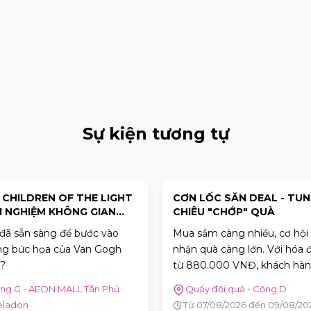
Sự kiện tương tự
 LỐC SĂN DEAL - TUNG
POP-UP EVENT "THƯỞNG 
ÊU "CHỚP" QUÀ
HÈ" LẦN ĐẦU TIÊN CÓ MẶ
TẠI TP.HCM TẠI AEON MA
sắm càng nhiều, cơ hội
Sau Hà Nội, Pop-up Event
TÂN PHÚ CELADON
 quà càng lớn. Với hóa đơn
"Thưởng Vị Hè cùng Sữa ng
80.000 VNĐ, khách hàng sẽ
truyền đời" của Mộc Châu
 tham gia trò chơi "Cơn Lốc
Creamery chính thức dừng 
ầy đổi quà - Cổng D
Sảnh Kết Nối
" để thử thách phản xạ, bắt
tại TP.HCM. Trong hai ngày 
 07/08/2026 đến 09/08/2026
Từ 08/08/2026 đến 09/08/2