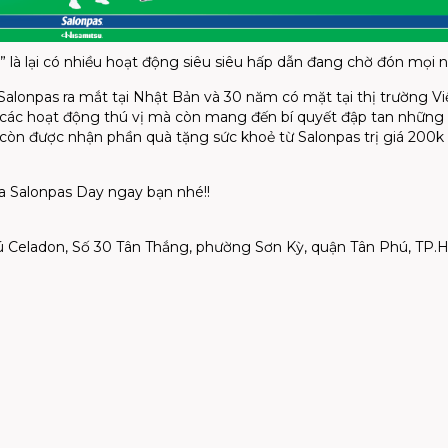
” là lại có nhiều hoạt động siêu siêu hấp dẫn đang chờ đón mọi 
alonpas ra mắt tại Nhật Bản
và
30
năm
có
mặt
tại
thị
trường
Vi
các
hoạt động thú vị mà còn mang đến bí quyết đập tan những
n còn được nhận
phần
quà
tặng
sức khoẻ từ Salonpas trị giá 200k
ia
Salonpas
Day
ngay bạn nhé!!
ú
Celadon,
Số 30 Tân Thắng, phường Sơn Kỳ, quận Tân Phú, TP.