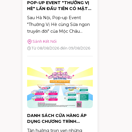
POP-UP EVENT "THƯỞNG VỊ
HÈ" LẦN ĐẦU TIÊN CÓ MẶT
TẠI TP.HCM TẠI AEON MALL
Sau Hà Nội, Pop-up Event
TÂN PHÚ CELADON
"Thưởng Vị Hè cùng Sữa ngon
truyền đời" của Mộc Châu
Creamery chính thức dừng
Sảnh Kết Nối
chân tại TP.HCM. Trong hai
Từ 08/08/2026 đến 09/08/2026
ngày 08–09/08/2026, khách
hàng sẽ có cơ hội khám phá
những hương vị mùa hè độc
đáo, tham gia nhiều hoạt động
tương tác thú vị và nhận quà
tặng phiên bản giới hạn tại
AEON MALL Tân Phú Celadon.
DANH SÁCH CỬA HÀNG ÁP
DỤNG CHƯƠNG TRÌNH
KHUYẾN MÃI "MỘT ĐIỂM ĐẾN
Tận hưởng trọn vẹn những