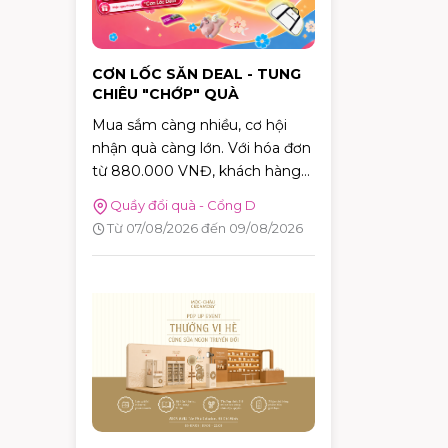
CƠN LỐC SĂN DEAL - TUNG
CHIÊU "CHỚP" QUÀ
Mua sắm càng nhiều, cơ hội
nhận quà càng lớn. Với hóa đơn
từ 880.000 VNĐ, khách hàng
sẽ được tham gia trò chơi "Cơn
Quầy đổi quà - Cổng D
Lốc Deal" để thử thách phản xạ,
Từ 07/08/2026 đến 09/08/2026
bắt bóng và nhận ngay những
phần quà hấp dẫn tại AEON
MALL Tân Phú Celadon.