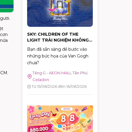
hành động cụ thể.
người
.
ệt
SKY: CHILDREN OF THE
 cơn
LIGHT TRẢI NGHIỆM KHÔNG
 nữa
GIAN NGHỆ THUẬT "VAN
Bạn đã sẵn sàng để bước vào
GOGH THƯƠNG MẾN"
những bức họa của Van Gogh
chưa?
HCM
.
Tầng G - AEON MALL Tân Phú
Celadon
Từ 15/08/2026 đến 16/08/2026