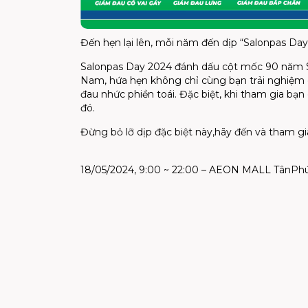
Đến
hẹn lại lên, mỗi năm đến dịp “Salonpas
D
ay
Salonpas
Day 2024 đ
ánh dấu
cột
mốc
90 năm S
Nam,
hứa
hẹn
không
chỉ
cùng bạn trải nghiệm
đau nhức phiền toái.
Đặc
biệt
, khi tham gia bạ
đó.
Đừng
bỏ lỡ dịp đặc biệt
này
,
h
ãy đến và tham g
18
/05/2024
, 9:00 ~ 22:00
–
AEON M
ALL
Tân
Ph