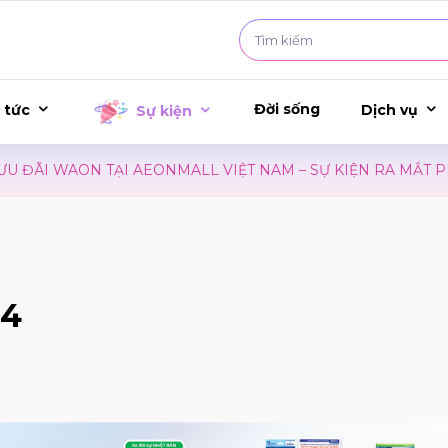
Đời sống
 tức
Dịch vụ
Sự kiện
AON TẠI AEONMALL VIỆT NAM – SỰ KIỆN RA MẮT PHIM CO
24