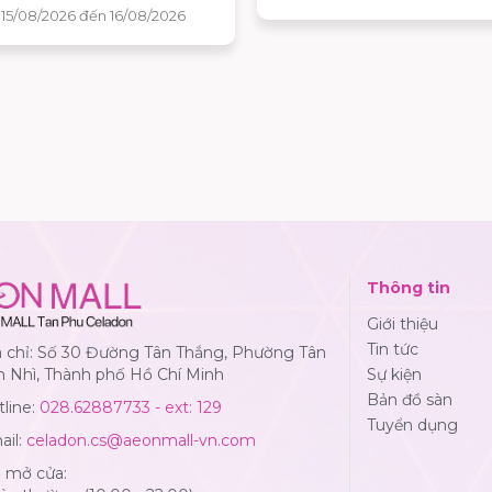
 và nhận ngay những phần
09/08/2026, khách hàng sẽ 
hấp dẫn tại AEON MALL Tân
cơ hội khám phá những hươ
Celadon.
mùa hè độc đáo, tham gia n
hoạt động tương tác thú vị 
nhận quà tặng phiên bản giớ
hạn tại AEON MALL Tân Ph
Celadon.
Thông tin
Giới thiệu
Tin tức
a chỉ: Số 30 Đường Tân Thắng, Phường Tân
n Nhì, Thành phố Hồ Chí Minh
Sự kiện
Bản đồ sàn
line:
028.62887733 - ext: 129
Tuyển dụng
ail:
celadon.cs@aeonmall-vn.com
ờ mở cửa: