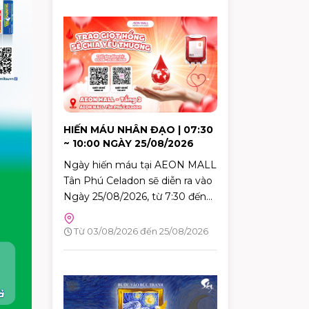
HIẾN MÁU NHÂN ĐẠO | 07:30
~ 10:00 NGÀY 25/08/2026
Ngày hiến máu tại AEON MALL
Tân Phú Celadon sẽ diễn ra vào
Ngày 25/08/2026, từ 7:30 đến
10:00. Đây là dịp tuyệt vời để
mỗi người trong chúng ta góp
Từ 03/08/2026 đến 25/08/2026
phần mang lại hy vọng và cứu
sống những người bệnh đang
cần máu trong cuộc sống. Hãy
đến tham gia và cùng lan tỏa
thông điệp yêu thương qua