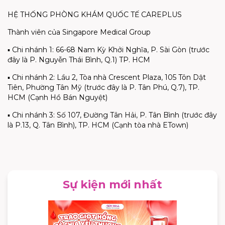
HỆ THỐNG PHÒNG KHÁM QUỐC TẾ CAREPLUS
Thành viên của Singapore Medical Group
▪ Chi nhánh 1: 66-68 Nam Kỳ Khởi Nghĩa, P. Sài Gòn (trước
đây là P. Nguyễn Thái Bình, Q.1) TP. HCM
▪ Chi nhánh 2: Lầu 2, Tòa nhà Crescent Plaza, 105 Tôn Dật
Tiên, Phường Tân Mỹ (trước đây là P. Tân Phú, Q.7), TP.
HCM (Cạnh Hồ Bán Nguyệt)
▪ Chi nhánh 3: Số 107, Đường Tân Hải, P. Tân Bình (trước đây
là P.13, Q. Tân Bình), TP. HCM (Cạnh tòa nhà ETown)
Sự kiện mới nhất