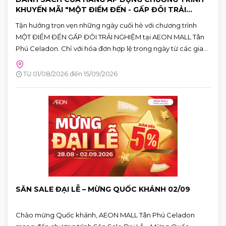
KHUYẾN MÃI "MỘT ĐIỂM ĐẾN - GẤP ĐÔI TRẢI
NGHIỆM"
Tận hưởng trọn vẹn những ngày cuối hè với chương trình
MỘT ĐIỂM ĐẾN GẤP ĐÔI TRẢI NGHIỆM tại AEON MALL Tân
Phú Celadon. Chỉ với hóa đơn hợp lệ trong ngày từ các gian
hàng tham gia, khách hàng có thể nhận ưu đãi chéo giữa
khu ẩm thực Vườn Ngon và các gian hàng giải trí, giúp hành
Từ 01/08/2026 đến 15/09/2026
trình vui chơi và mua sắm thêm nhiều giá trị.
SĂN SALE ĐẠI LỄ – MỪNG QUỐC KHÁNH 02/09
Chào mừng Quốc khánh, AEON MALL Tân Phú Celadon