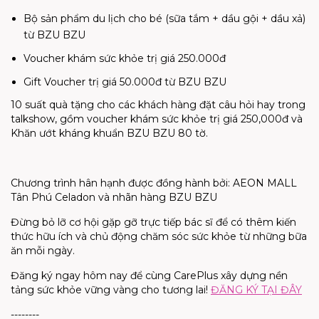
Bộ sản phẩm du lịch cho bé (sữa tắm + dầu gội + dầu xả)
từ BZU BZU
Voucher khám sức khỏe trị giá 250.000đ
Gift Voucher trị giá 50.000đ từ BZU BZU
10 suất quà tặng cho các khách hàng đặt câu hỏi hay trong
talkshow, gồm voucher khám sức khỏe trị giá 250,000đ và
Khăn ướt kháng khuẩn BZU BZU 80 tờ.
Chương trình hân hạnh được đồng hành bởi: AEON MALL
Tân Phú Celadon và nhãn hàng BZU BZU
Đừng bỏ lỡ cơ hội gặp gỡ trực tiếp bác sĩ để có thêm kiến
thức hữu ích và chủ động chăm sóc sức khỏe từ những bữa
ăn mỗi ngày.
Đăng ký ngay hôm nay để cùng CarePlus xây dựng nền
tảng sức khỏe vững vàng cho tương lai!
ĐĂNG KÝ TẠI ĐÂY
--------