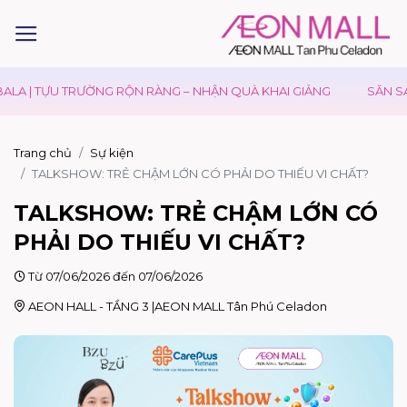
A | TỰU TRƯỜNG RỘN RÀNG – NHẬN QUÀ KHAI GIẢNG
SĂN SALE
Trang chủ
Sự kiện
TALKSHOW: TRẺ CHẬM LỚN CÓ PHẢI DO THIẾU VI CHẤT?
TALKSHOW: TRẺ CHẬM LỚN CÓ
PHẢI DO THIẾU VI CHẤT?
Từ 07/06/2026 đến 07/06/2026
AEON HALL - TẦNG 3 |AEON MALL Tân Phú Celadon