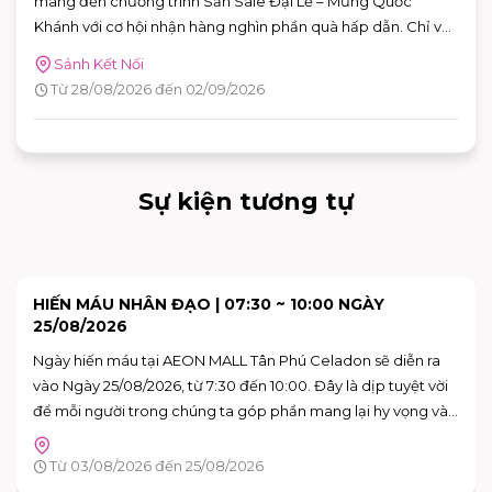
mang đến chương trình Săn Sale Đại Lễ – Mừng Quốc
Khánh với cơ hội nhận hàng nghìn phần quà hấp dẫn. Chỉ với
hóa đơn từ 2.000.000 VNĐ, khách hàng có thể tham gia
Sảnh Kết Nối
vòng quay may mắn trên ứng dụng AEON MALL Việt Nam
Từ 28/08/2026 đến 02/09/2026
để săn nhiều phần quà giá trị.
Sự kiện tương tự
SKY: CHILDREN OF THE LIGHT TRẢI NGHIỆM KHÔNG
GIAN NGHỆ THUẬT "VAN GOGH THƯƠNG MẾN"
Bạn đã sẵn sàng để bước vào những bức họa của Van Gogh
chưa?
Tầng G - AEON MALL Tân Phú Celadon
Từ 15/08/2026 đến 16/08/2026