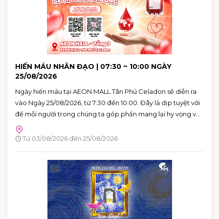
HIẾN MÁU NHÂN ĐẠO | 07:30 ~ 10:00 NGÀY
25/08/2026
Ngày hiến máu tại AEON MALL Tân Phú Celadon sẽ diễn ra
vào Ngày 25/08/2026, từ 7:30 đến 10:00. Đây là dịp tuyệt vời
để mỗi người trong chúng ta góp phần mang lại hy vọng và
cứu sống những người bệnh đang cần máu trong cuộc
sống. Hãy đến tham gia và cùng lan tỏa thông điệp yêu
Từ 03/08/2026 đến 25/08/2026
thương qua hành động cụ thể.