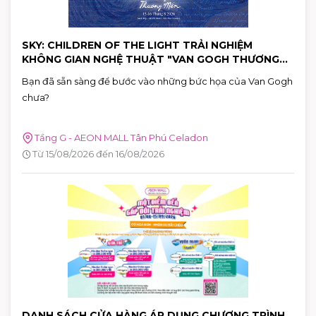
SKY: CHILDREN OF THE LIGHT TRẢI NGHIỆM
KHÔNG GIAN NGHỆ THUẬT "VAN GOGH THƯƠNG
MẾN"
Bạn đã sẵn sàng để bước vào những bức họa của Van Gogh
chưa?
Tầng G - AEON MALL Tân Phú Celadon
Từ 15/08/2026 đến 16/08/2026
DANH SÁCH CỬA HÀNG ÁP DỤNG CHƯƠNG TRÌNH