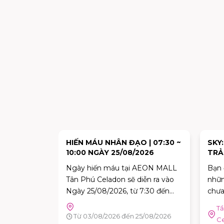
HẬM LỚN
HIẾN MÁU NHÂN ĐẠO | 07:30 ~
SKY
VI CHẤT?
10:00 NGÀY 25/08/2026
TRẢ
NGH
luôn là mối
Ngày hiến máu tại AEON MALL
Bạn 
THƯ
ủa Ba Mẹ.
Tân Phú Celadon sẽ diễn ra vào
nhữn
n, nhiều
Ngày 25/08/2026, từ 7:30 đến
chưa
ho rằng
10:00. Đây là dịp tuyệt vời để mỗi
3 |AEON
Tầ
iệc thiếu
người trong chúng ta góp phần
Từ 03/08/2026 đến 25/08/2026
don
C