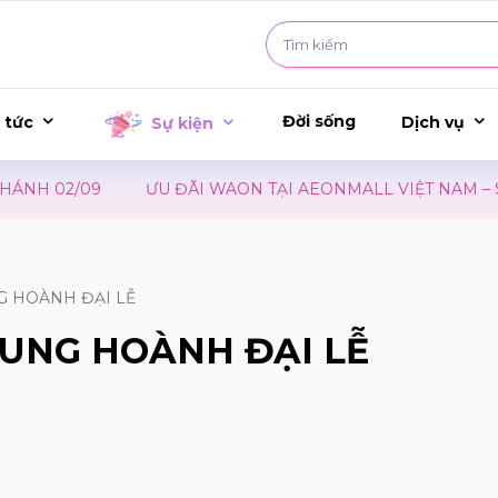
Đời sống
 tức
Dịch vụ
Sự kiện
 02/09
ƯU ĐÃI WAON TẠI AEONMALL VIỆT NAM – SỰ K
G HOÀNH ĐẠI LỄ
TUNG HOÀNH ĐẠI LỄ