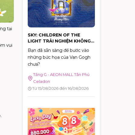
hành động cụ thể.
ng tại
SKY: CHILDREN OF THE
LIGHT TRẢI NGHIỆM KHÔNG
ềm vui
GIAN NGHỆ THUẬT "VAN
Bạn đã sẵn sàng để bước vào
GOGH THƯƠNG MẾN"
những bức họa của Van Gogh
chưa?
Tầng G - AEON MALL Tân Phú
Celadon
Từ 15/08/2026 đến 16/08/2026
.