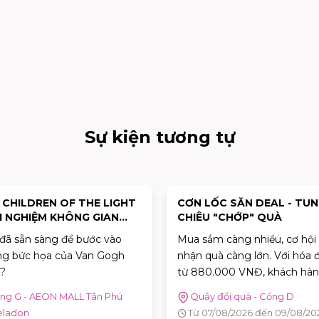
Sự kiện tương tự
: CHILDREN OF THE LIGHT
CƠN LỐC SĂN DEAL - TU
I NGHIỆM KHÔNG GIAN
CHIÊU "CHỚP" QUÀ
Ệ THUẬT "VAN GOGH
đã sẵn sàng để bước vào
Mua sắm càng nhiều, cơ hội
ƠNG MẾN"
g bức họa của Van Gogh
nhận quà càng lớn. Với hóa 
?
từ 880.000 VNĐ, khách hàn
được tham gia trò chơi "Cơn
ng G - AEON MALL Tân Phú
Quầy đổi quà - Cổng D
Deal" để thử thách phản xạ, 
eladon
Từ 07/08/2026 đến 09/08/20