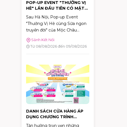
POP-UP EVENT "THƯỞNG VỊ
HÈ" LẦN ĐẦU TIÊN CÓ MẶT
TẠI TP.HCM TẠI AEON MALL
Sau Hà Nội, Pop-up Event
TÂN PHÚ CELADON
"Thưởng Vị Hè cùng Sữa ngon
truyền đời" của Mộc Châu
Creamery chính thức dừng
Sảnh Kết Nối
chân tại TP.HCM. Trong hai
Từ 08/08/2026 đến 09/08/2026
ngày 08–09/08/2026, khách
hàng sẽ có cơ hội khám phá
những hương vị mùa hè độc
đáo, tham gia nhiều hoạt động
tương tác thú vị và nhận quà
tặng phiên bản giới hạn tại
AEON MALL Tân Phú Celadon.
DANH SÁCH CỬA HÀNG ÁP
DỤNG CHƯƠNG TRÌNH
KHUYẾN MÃI "MỘT ĐIỂM ĐẾN
Tận hưởng trọn vẹn những