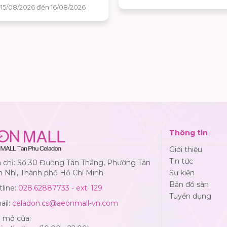
bóng và nhận ngay những 
 15/08/2026 đến 16/08/2026
quà hấp dẫn tại AEON MALL
Phú Celadon.
Thông tin
Giới thiệu
Tin tức
a chỉ: Số 30 Đường Tân Thắng, Phường Tân
n Nhì, Thành phố Hồ Chí Minh
Sự kiện
Bản đồ sàn
line:
028.62887733 - ext: 129
Tuyển dụng
ail:
celadon.cs@aeonmall-vn.com
ờ mở cửa: