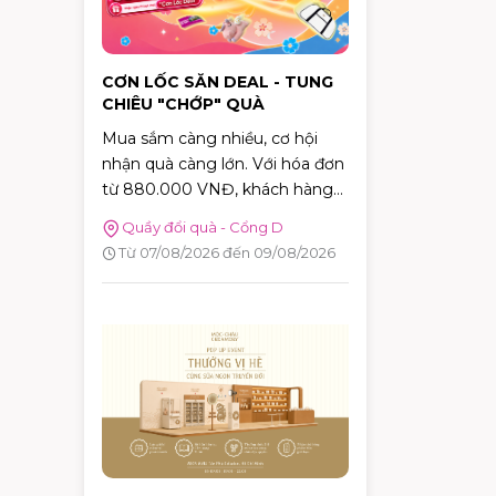
CƠN LỐC SĂN DEAL - TUNG
CHIÊU "CHỚP" QUÀ
Mua sắm càng nhiều, cơ hội
nhận quà càng lớn. Với hóa đơn
từ 880.000 VNĐ, khách hàng
sẽ được tham gia trò chơi "Cơn
Quầy đổi quà - Cổng D
Lốc Deal" để thử thách phản xạ,
Từ 07/08/2026 đến 09/08/2026
bắt bóng và nhận ngay những
phần quà hấp dẫn tại AEON
MALL Tân Phú Celadon.