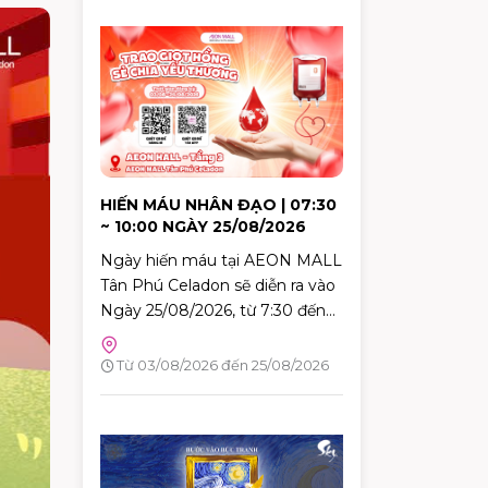
HIẾN MÁU NHÂN ĐẠO | 07:30
~ 10:00 NGÀY 25/08/2026
Ngày hiến máu tại AEON MALL
Tân Phú Celadon sẽ diễn ra vào
Ngày 25/08/2026, từ 7:30 đến
10:00. Đây là dịp tuyệt vời để
mỗi người trong chúng ta góp
Từ 03/08/2026 đến 25/08/2026
phần mang lại hy vọng và cứu
sống những người bệnh đang
cần máu trong cuộc sống. Hãy
đến tham gia và cùng lan tỏa
thông điệp yêu thương qua