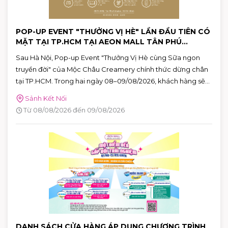
POP-UP EVENT "THƯỞNG VỊ HÈ" LẦN ĐẦU TIÊN CÓ
MẶT TẠI TP.HCM TẠI AEON MALL TÂN PHÚ
CELADON
Sau Hà Nội, Pop-up Event "Thưởng Vị Hè cùng Sữa ngon
truyền đời" của Mộc Châu Creamery chính thức dừng chân
tại TP.HCM. Trong hai ngày 08–09/08/2026, khách hàng sẽ
có cơ hội khám phá những hương vị mùa hè độc đáo, tham
Sảnh Kết Nối
gia nhiều hoạt động tương tác thú vị và nhận quà tặng phiên
Từ 08/08/2026 đến 09/08/2026
bản giới hạn tại AEON MALL Tân Phú Celadon.
DANH SÁCH CỬA HÀNG ÁP DỤNG CHƯƠNG TRÌNH