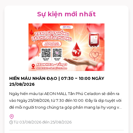
Sự kiện mới nhất
HIẾN MÁU NHÂN ĐẠO | 07:30 ~ 10:00 NGÀY
25/08/2026
Ngày hiến máu tại AEON MALL Tân Phú Celadon sẽ diễn ra
vào Ngày 25/08/2026, từ 7:30 đến 10:00. Đây là dịp tuyệt vời
để mỗi người trong chúng ta góp phần mang lại hy vọng và
cứu sống những người bệnh đang cần máu trong cuộc
sống. Hãy đến tham gia và cùng lan tỏa thông điệp yêu
Từ 03/08/2026 đến 25/08/2026
thương qua hành động cụ thể.