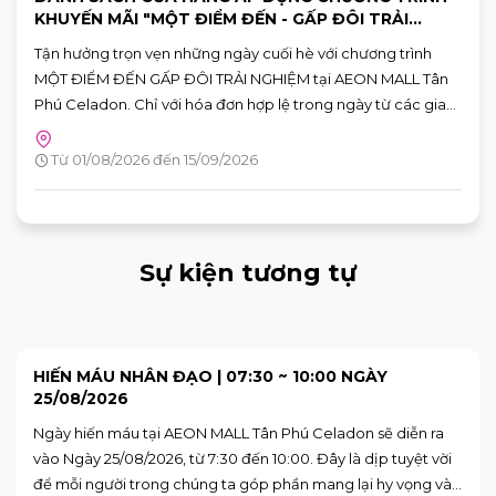
KHUYẾN MÃI "MỘT ĐIỂM ĐẾN - GẤP ĐÔI TRẢI
NGHIỆM"
Tận hưởng trọn vẹn những ngày cuối hè với chương trình
MỘT ĐIỂM ĐẾN GẤP ĐÔI TRẢI NGHIỆM tại AEON MALL Tân
Phú Celadon. Chỉ với hóa đơn hợp lệ trong ngày từ các gian
hàng tham gia, khách hàng có thể nhận ưu đãi chéo giữa
khu ẩm thực Vườn Ngon và các gian hàng giải trí, giúp hành
Từ 01/08/2026 đến 15/09/2026
trình vui chơi và mua sắm thêm nhiều giá trị.
Sự kiện tương tự
SKY: CHILDREN OF THE LIGHT TRẢI NGHIỆM KHÔNG
GIAN NGHỆ THUẬT "VAN GOGH THƯƠNG MẾN"
Bạn đã sẵn sàng để bước vào những bức họa của Van Gogh
chưa?