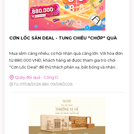
CƠN LỐC SĂN DEAL - TUNG CHIÊU "CHỚP" QUÀ
Mua sắm càng nhiều, cơ hội nhận quà càng lớn. Với hóa đơn
từ 880.000 VNĐ, khách hàng sẽ được tham gia trò chơi
"Cơn Lốc Deal" để thử thách phản xạ, bắt bóng và nhận
ngay những phần quà hấp dẫn tại AEON MALL Tân Phú
Quầy đổi quà - Cổng D
Celadon.
Từ 07/08/2026 đến 09/08/2026