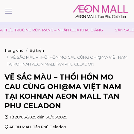
 TỰU TRƯỜNG RỘN RÀNG – NHẬN QUÀ KHAI GIẢNG
SĂN SALE ĐẠ
Trang chủ
Sự kiện
VẼ SẮC MÀU – THỔI HỒN MO CAU CÙNG OHI@MA VIỆT NAM
TẠI KOHNAN AEON MALL TAN PHU CELADON
VẼ SẮC MÀU – THỔI HỒN MO
CAU CÙNG OHI@MA VIỆT NAM
TẠI KOHNAN AEON MALL TAN
PHU CELADON
Từ 28/03/2025 đến 30/03/2025
AEON MALL Tân Phú Celadon