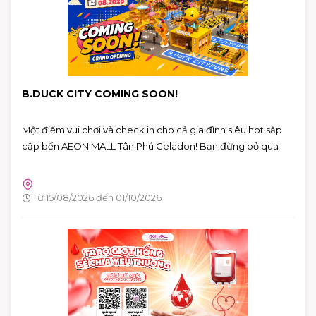
B.DUCK CITY COMING SOON!
Một điểm vui chơi và check in cho cả gia đình siêu hot sắp
cập bến AEON MALL Tân Phú Celadon! Bạn đừng bỏ qua
Từ 15/08/2026 đến 01/10/2026