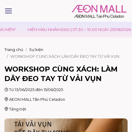
N"
HIẾN MÁU NHÂN ĐẠO | 07:30 ~ 10:00 NGÀY 25/08/2026
Trang chủ
Sự kiện
WORKSHOP CÙNG XÁCH: LÀM DÂY ĐEO TAY TỪ VẢI VỤN
WORKSHOP CÙNG XÁCH: LÀM
DÂY ĐEO TAY TỪ VẢI VỤN
Từ 13/06/2025 đến 15/06/2025
AEON MALL Tân Phú Celadon
Tầng trệt