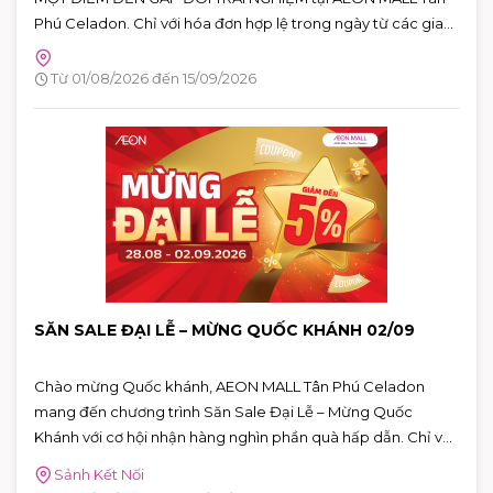
Phú Celadon. Chỉ với hóa đơn hợp lệ trong ngày từ các gian
hàng tham gia, khách hàng có thể nhận ưu đãi chéo giữa
khu ẩm thực Vườn Ngon và các gian hàng giải trí, giúp hành
Từ 01/08/2026 đến 15/09/2026
trình vui chơi và mua sắm thêm nhiều giá trị.
SĂN SALE ĐẠI LỄ – MỪNG QUỐC KHÁNH 02/09
Chào mừng Quốc khánh, AEON MALL Tân Phú Celadon
mang đến chương trình Săn Sale Đại Lễ – Mừng Quốc
Khánh với cơ hội nhận hàng nghìn phần quà hấp dẫn. Chỉ với
hóa đơn từ 2.000.000 VNĐ, khách hàng có thể tham gia
Sảnh Kết Nối
vòng quay may mắn trên ứng dụng AEON MALL Việt Nam