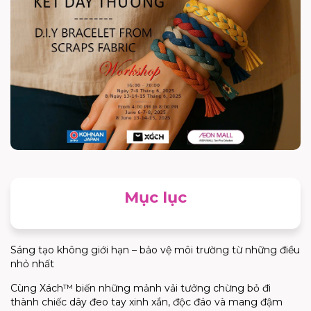
Mục lục
Sáng tạo không giới hạn – bảo vệ môi trường từ những điều
nhỏ nhất
Cùng Xách™ biến những mảnh vải tưởng chừng bỏ đi
thành chiếc dây đeo tay xinh xắn, độc đáo và mang đậm