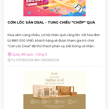
CƠN LỐC SĂN DEAL - TUNG CHIÊU "CHỚP" QUÀ
Mua sắm càng nhiều, cơ hội nhận quà càng lớn. Với hóa đơn
từ 880.000 VNĐ, khách hàng sẽ được tham gia trò chơi
"Cơn Lốc Deal" để thử thách phản xạ, bắt bóng và nhận
ngay những phần quà hấp dẫn tại AEON MALL Tân Phú
Quầy đổi quà - Cổng D
Celadon.
Từ 07/08/2026 đến 09/08/2026