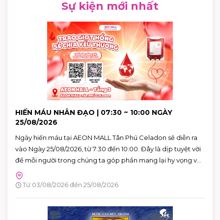
Sự kiện mới nhất
HIẾN MÁU NHÂN ĐẠO | 07:30 ~ 10:00 NGÀY
25/08/2026
Ngày hiến máu tại AEON MALL Tân Phú Celadon sẽ diễn ra
vào Ngày 25/08/2026, từ 7:30 đến 10:00. Đây là dịp tuyệt vời
để mỗi người trong chúng ta góp phần mang lại hy vọng và
cứu sống những người bệnh đang cần máu trong cuộc
sống. Hãy đến tham gia và cùng lan tỏa thông điệp yêu
Từ 03/08/2026 đến 25/08/2026
thương qua hành động cụ thể.