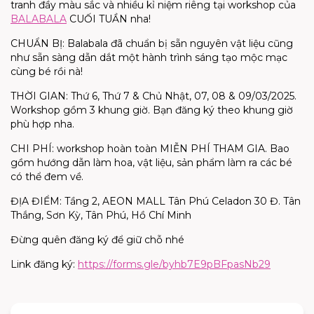
tranh đầy màu sắc và nhiều kỉ niệm riêng tại workshop của
BALABALA
CUỐI TUẦN nha!
CHUẨN BỊ: Balabala đã chuẩn bị sẵn nguyên vật liệu cũng
như sẵn sàng dẫn dắt một hành trình sáng tạo mộc mạc
cùng bé rồi nà!
THỜI GIAN: Thứ 6, Thứ 7 & Chủ Nhật, 07, 08 & 09/03/2025.
Workshop gồm 3 khung giờ. Bạn đăng ký theo khung giờ
phù hợp nha.
CHI PHÍ: workshop hoàn toàn MIỄN PHÍ THAM GIA. Bao
gồm hướng dẫn làm hoa, vật liệu, sản phẩm làm ra các bé
có thể đem về.
ĐỊA ĐIỂM: Tầng 2, AEON MALL Tân Phú Celadon 30 Đ. Tân
Thắng, Sơn Kỳ, Tân Phú, Hồ Chí Minh
Đừng quên đăng ký để giữ chỗ nhé
Link đăng ký:
https://forms.gle/byhb7E9pBFpasNb29