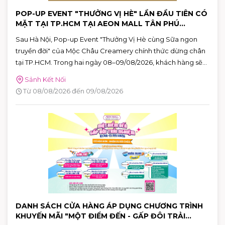
POP-UP EVENT "THƯỞNG VỊ HÈ" LẦN ĐẦU TIÊN CÓ
MẶT TẠI TP.HCM TẠI AEON MALL TÂN PHÚ
CELADON
Sau Hà Nội, Pop-up Event "Thưởng Vị Hè cùng Sữa ngon
truyền đời" của Mộc Châu Creamery chính thức dừng chân
tại TP.HCM. Trong hai ngày 08–09/08/2026, khách hàng sẽ
có cơ hội khám phá những hương vị mùa hè độc đáo, tham
Sảnh Kết Nối
gia nhiều hoạt động tương tác thú vị và nhận quà tặng phiên
Từ 08/08/2026 đến 09/08/2026
bản giới hạn tại AEON MALL Tân Phú Celadon.
DANH SÁCH CỬA HÀNG ÁP DỤNG CHƯƠNG TRÌNH
KHUYẾN MÃI "MỘT ĐIỂM ĐẾN - GẤP ĐÔI TRẢI