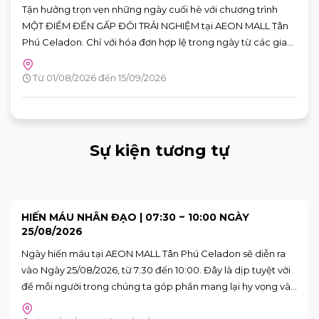
NGHIỆM"
Tận hưởng trọn vẹn những ngày cuối hè với chương trình
MỘT ĐIỂM ĐẾN GẤP ĐÔI TRẢI NGHIỆM tại AEON MALL Tân
Phú Celadon. Chỉ với hóa đơn hợp lệ trong ngày từ các gian
hàng tham gia, khách hàng có thể nhận ưu đãi chéo giữa
khu ẩm thực Vườn Ngon và các gian hàng giải trí, giúp hành
Từ 01/08/2026 đến 15/09/2026
trình vui chơi và mua sắm thêm nhiều giá trị.
Sự kiện tương tự
SKY: CHILDREN OF THE LIGHT TRẢI NGHIỆM KHÔNG
GIAN NGHỆ THUẬT "VAN GOGH THƯƠNG MẾN"
Bạn đã sẵn sàng để bước vào những bức họa của Van Gogh
chưa?
Tầng G - AEON MALL Tân Phú Celadon