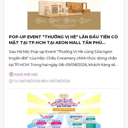
POP-UP EVENT "THƯỞNG VỊ HÈ" LẦN ĐẦU TIÊN CÓ
MẶT TẠI TP.HCM TẠI AEON MALL TÂN PHÚ
CELADON
Sau Hà Nội, Pop-up Event "Thưởng Vị Hè cùng Sữa ngon
truyền đời" của Mộc Châu Creamery chính thức dừng chân
tại TP.HCM. Trong hai ngày 08–09/08/2026, khách hàng sẽ
có cơ hội khám phá những hương vị mùa hè độc đáo, tham
Sảnh Kết Nối
gia nhiều hoạt động tương tác thú vị và nhận quà tặng phiên
Từ 08/08/2026 đến 09/08/2026
bản giới hạn tại AEON MALL Tân Phú Celadon.