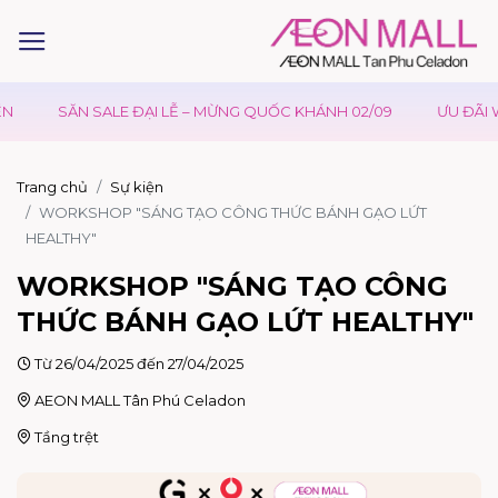
SĂN SALE ĐẠI LỄ – MỪNG QUỐC KHÁNH 02/09
ƯU ĐÃI WAO
Trang chủ
Sự kiện
WORKSHOP "SÁNG TẠO CÔNG THỨC BÁNH GẠO LỨT
HEALTHY"
WORKSHOP "SÁNG TẠO CÔNG
THỨC BÁNH GẠO LỨT HEALTHY"
Từ 26/04/2025 đến 27/04/2025
AEON MALL Tân Phú Celadon
Tầng trệt