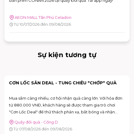
bản phim CONAN 2026 tại quẩy Đổi quà. Tải app ngay!
AEON MALL Tân Phú Celadon
Từ 10/07/2026 đến 09/08/2026
Sự kiện tương tự
POP-UP EVENT "THƯỞNG VỊ HÈ" LẦN ĐẦU TIÊN CÓ
MẶT TẠI TP.HCM TẠI AEON MALL TÂN PHÚ
CELADON
n
Sau Hà Nội, Pop-up Event "Thưởng Vị Hè cùng Sữa ngon
truyền đời" của Mộc Châu Creamery chính thức dừng chân
tại TP.HCM. Trong hai ngày 08–09/08/2026, khách hàng sẽ
có cơ hội khám phá những hương vị mùa hè độc đáo, tham
Sảnh Kết Nối
gia nhiều hoạt động tương tác thú vị và nhận quà tặng phiê
Từ 08/08/2026 đến 09/08/2026
bản giới hạn tại AEON MALL Tân Phú Celadon.