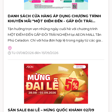
DANH SÁCH CỬA HÀNG ÁP DỤNG CHƯƠNG TRÌNH
KHUYẾN MÃI "MỘT ĐIỂM ĐẾN - GẤP ĐÔI TRẢI
NGHIỆM"
Tận hưởng trọn vẹn những ngày cuối hè với chương trình
MỘT ĐIỂM ĐẾN GẤP ĐÔI TRẢI NGHIỆM tại AEON MALL Tân
Phú Celadon. Chỉ với hóa đơn hợp lệ trong ngày từ các gian
hàng tham gia, khách hàng có thể nhận ưu đãi chéo giữa
khu ẩm thực Vườn Ngon và các gian hàng giải trí, giúp hành
Từ 01/08/2026 đến 15/09/2026
trình vui chơi và mua sắm thêm nhiều giá trị.
SĂN SALE ĐẠI LỄ – MỪNG QUỐC KHÁNH 02/09