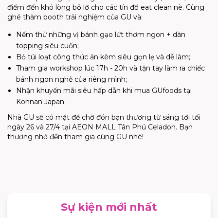
điểm đến khó lòng bỏ lỡ cho các tín đồ eat clean nè. Cùng
ghé thăm booth trải nghiệm của GU và:
Nếm thử những vị bánh gạo lứt thơm ngon + dàn
topping siêu cuốn;
Bỏ túi loạt công thức ăn kèm siêu gọn lẹ và dễ làm;
Tham gia workshop lúc 17h - 20h và tận tay làm ra chiếc
bánh ngon nghẻ của riêng mình;
Nhận khuyến mãi siêu hấp dẫn khi mua GUfoods tại
Kohnan Japan.
Nhà GU sẽ có mặt để chờ đón bạn thương từ sáng tới tối
ngày 26 và 27/4 tại AEON MALL Tân Phú Celadon. Bạn
thương nhớ đến tham gia cùng GU nhé!
Sự kiện mới nhất