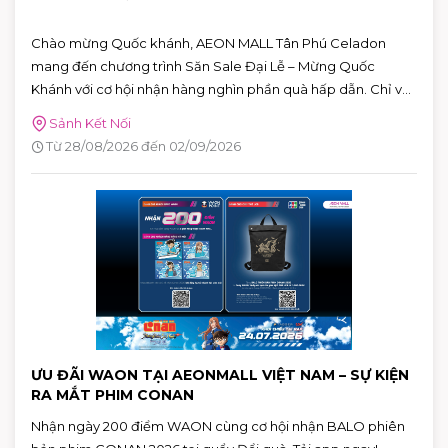
Chào mừng Quốc khánh, AEON MALL Tân Phú Celadon
mang đến chương trình Săn Sale Đại Lễ – Mừng Quốc
Khánh với cơ hội nhận hàng nghìn phần quà hấp dẫn. Chỉ với
hóa đơn từ 2.000.000 VNĐ, khách hàng có thể tham gia
Sảnh Kết Nối
vòng quay may mắn trên ứng dụng AEON MALL Việt Nam
Từ 28/08/2026 đến 02/09/2026
để săn nhiều phần quà giá trị.
ƯU ĐÃI WAON TẠI AEONMALL VIỆT NAM – SỰ KIỆN
RA MẮT PHIM CONAN
Nhận ngày 200 điểm WAON cùng cơ hội nhận BALO phiên