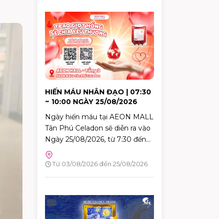
HIẾN MÁU NHÂN ĐẠO | 07:30
~ 10:00 NGÀY 25/08/2026
Ngày hiến máu tại AEON MALL
Tân Phú Celadon sẽ diễn ra vào
Ngày 25/08/2026, từ 7:30 đến
10:00. Đây là dịp tuyệt vời để
mỗi người trong chúng ta góp
Từ 03/08/2026 đến 25/08/2026
phần mang lại hy vọng và cứu
sống những người bệnh đang
cần máu trong cuộc sống. Hãy
đến tham gia và cùng lan tỏa
thông điệp yêu thương qua