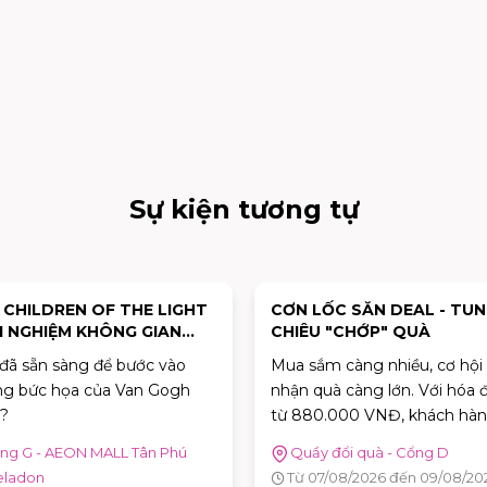
Sự kiện tương tự
: CHILDREN OF THE LIGHT
CƠN LỐC SĂN DEAL - TU
I NGHIỆM KHÔNG GIAN
CHIÊU "CHỚP" QUÀ
Ệ THUẬT "VAN GOGH
đã sẵn sàng để bước vào
Mua sắm càng nhiều, cơ hội
ƠNG MẾN"
g bức họa của Van Gogh
nhận quà càng lớn. Với hóa 
?
từ 880.000 VNĐ, khách hàn
được tham gia trò chơi "Cơn
ng G - AEON MALL Tân Phú
Quầy đổi quà - Cổng D
Deal" để thử thách phản xạ, 
eladon
Từ 07/08/2026 đến 09/08/20