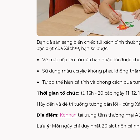
Bạn đã sẵn sàng biến chiếc túi xách bình thườ
đặc biệt của Xách™, bạn sẽ được:
Vẽ trực tiếp lên túi của bạn hoặc túi được ch
Sử dụng màu acrylic không phai, không thấm
Tự do thể hiện cá tính và phong cách qua từ
Thời gian tổ chức:
từ 16h - 20 các ngày 11, 12, 
Hãy đến và để trí tưởng tượng dẫn lối – cùng 
Địa điểm:
Kohnan
tại trung tâm thương mại 
Lưu ý:
Mỗi ngày chỉ duy nhất 20 slot nên cả n