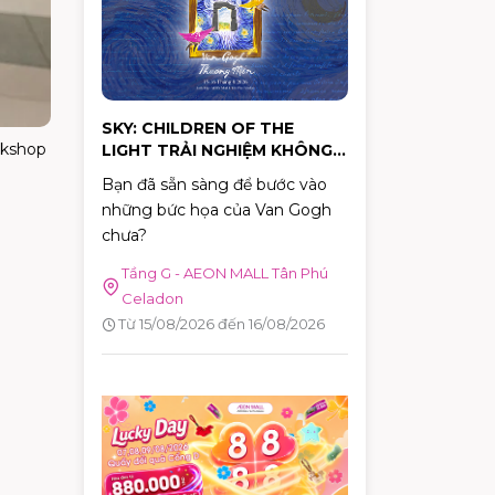
hành động cụ thể.
SKY: CHILDREN OF THE
rkshop
LIGHT TRẢI NGHIỆM KHÔNG
GIAN NGHỆ THUẬT "VAN
Bạn đã sẵn sàng để bước vào
GOGH THƯƠNG MẾN"
những bức họa của Van Gogh
chưa?
Tầng G - AEON MALL Tân Phú
Celadon
Từ 15/08/2026 đến 16/08/2026