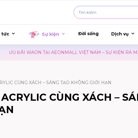
Đời sống
 tức
Dịch vụ
Sự kiện
ƯU ĐÃI WAON TẠI AEONMALL VIỆT NAM – SỰ KIỆN RA MẮT 
RYLIC CÙNG XÁCH – SÁNG TẠO KHÔNG GIỚI HẠN
ACRYLIC CÙNG XÁCH – S
HẠN