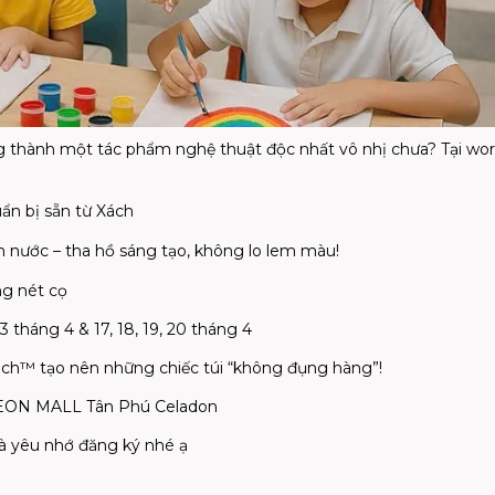
ng thành một tác phẩm nghệ thuật độc nhất vô nhị chưa? Tại wo
uẩn bị sẵn từ Xách
 nước – tha hồ sáng tạo, không lo lem màu!
ng nét cọ
13 tháng 4 & 17, 18, 19, 20 tháng 4
Xách™ tạo nên những chiếc túi “không đụng hàng”!
AEON MALL Tân Phú Celadon
hà yêu nhớ đăng ký nhé ạ