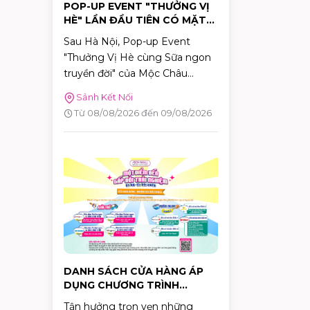
POP-UP EVENT "THƯỞNG VỊ
HÈ" LẦN ĐẦU TIÊN CÓ MẶT
TẠI TP.HCM TẠI AEON MALL
Sau Hà Nội, Pop-up Event
TÂN PHÚ CELADON
"Thưởng Vị Hè cùng Sữa ngon
truyền đời" của Mộc Châu
Creamery chính thức dừng
Sảnh Kết Nối
chân tại TP.HCM. Trong hai
Từ 08/08/2026 đến 09/08/2026
ngày 08–09/08/2026, khách
hàng sẽ có cơ hội khám phá
những hương vị mùa hè độc
đáo, tham gia nhiều hoạt động
tương tác thú vị và nhận quà
tặng phiên bản giới hạn tại
AEON MALL Tân Phú Celadon.
DANH SÁCH CỬA HÀNG ÁP
DỤNG CHƯƠNG TRÌNH
KHUYẾN MÃI "MỘT ĐIỂM ĐẾN
Tận hưởng trọn vẹn những