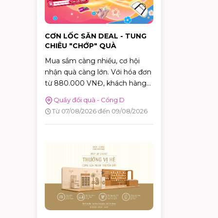
CƠN LỐC SĂN DEAL - TUNG
CHIÊU "CHỚP" QUÀ
Mua sắm càng nhiều, cơ hội
nhận quà càng lớn. Với hóa đơn
từ 880.000 VNĐ, khách hàng
sẽ được tham gia trò chơi "Cơn
Quầy đổi quà - Cổng D
Lốc Deal" để thử thách phản xạ,
Từ 07/08/2026 đến 09/08/2026
bắt bóng và nhận ngay những
phần quà hấp dẫn tại AEON
MALL Tân Phú Celadon.