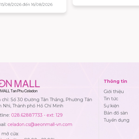
bóng và nhận ngay những 
 15/08/2026 đến 16/08/2026
quà hấp dẫn tại AEON MALL
Phú Celadon.
Thông tin
Giới thiệu
Tin tức
a chỉ: Số 30 Đường Tân Thắng, Phường Tân
n Nhì, Thành phố Hồ Chí Minh
Sự kiện
Bản đồ sàn
line:
028.62887733 - ext: 129
Tuyển dụng
ail:
celadon.cs@aeonmall-vn.com
ờ mở cửa: