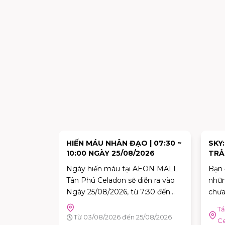
HẬM LỚN
HIẾN MÁU NHÂN ĐẠO | 07:30 ~
SKY
VI CHẤT?
10:00 NGÀY 25/08/2026
TRẢ
NGH
luôn là mối
Ngày hiến máu tại AEON MALL
Bạn 
THƯ
ủa Ba Mẹ.
Tân Phú Celadon sẽ diễn ra vào
nhữn
n, nhiều
Ngày 25/08/2026, từ 7:30 đến
chưa
ho rằng
10:00. Đây là dịp tuyệt vời để mỗi
3 |AEON
Tầ
iệc thiếu
người trong chúng ta góp phần
Từ 03/08/2026 đến 25/08/2026
don
C