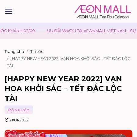
ON TẠI AEONMALL VIỆT NAM – SỰ KIỆN RA MẮT PHIM CONAN
JI
Trang chủ
Tin tức
[HAPPY NEW YEAR 2022] VẠN HOA KHỞI SẮC – TẾT ĐẮC LỘC
TÀI
[HAPPY NEW YEAR 2022] VẠN
HOA KHỞI SẮC – TẾT ĐẮC LỘC
TÀI
Bộ sưu tập
21/01/2022