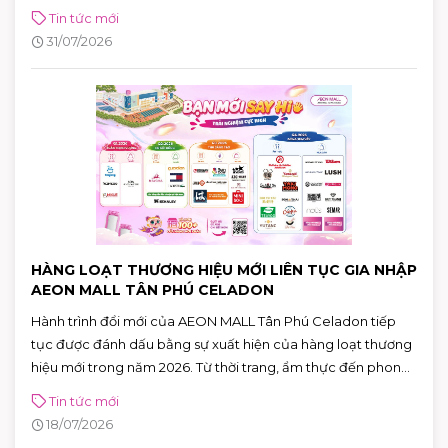
thực chuẩn Nhật, khách hàng còn có cơ hội tham gia chuỗi
Tin tức mới
hoạt động đặc biệt và nhận nhiều phần quà hấp dẫn đến hết
31/07/2026
ngày 02/08.
HÀNG LOẠT THƯƠNG HIỆU MỚI LIÊN TỤC GIA NHẬP
AEON MALL TÂN PHÚ CELADON
Hành trình đổi mới của AEON MALL Tân Phú Celadon tiếp
tục được đánh dấu bằng sự xuất hiện của hàng loạt thương
hiệu mới trong năm 2026. Từ thời trang, ẩm thực đến phong
cách sống, cùng hơn 100 thương hiệu sẽ lần lượt ra mắt,
Tin tức mới
mang đến những trải nghiệm mua sắm và giải trí ngày càng
18/07/2026
đa dạng cho khách hàng.