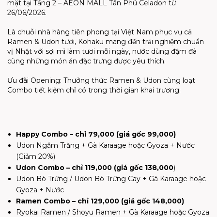
mặt tại Tầng 2 – AEON MALL Tân Phú Celadon từ
26/06/2026.
Là chuỗi nhà hàng tiên phong tại Việt Nam phục vụ cả
Ramen & Udon tươi, Kohaku mang đến trải nghiệm chuẩn
vị Nhật với sợi mì làm tươi mỗi ngày, nước dùng đậm đà
cùng những món ăn đặc trưng được yêu thích.
Ưu đãi Opening: Thưởng thức Ramen & Udon cùng loạt
Combo tiết kiệm chỉ có trong thời gian khai trương:
Happy Combo – chỉ 79,000 (giá gốc 99,000)
Udon Ngắm Trăng + Gà Karaage hoặc Gyoza + Nước
(Giảm 20%)
Udon Combo – chỉ 119,000 (giá gốc 138,000
)
Udon Bò Trứng / Udon Bò Trứng Cay + Gà Karaage hoặc
Gyoza + Nước
Ramen Combo – chỉ 129,000 (giá gốc 148,000)
Ryokai Ramen / Shoyu Ramen + Gà Karaage hoặc Gyoza