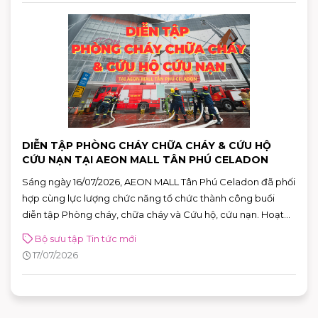
DIỄN TẬP PHÒNG CHÁY CHỮA CHÁY & CỨU HỘ
CỨU NẠN TẠI AEON MALL TÂN PHÚ CELADON
Sáng ngày 16/07/2026, AEON MALL Tân Phú Celadon đã phối
hợp cùng lực lượng chức năng tổ chức thành công buổi
diễn tập Phòng cháy, chữa cháy và Cứu hộ, cứu nạn. Hoạt
động góp phần nâng cao khả năng ứng phó với các tình
Bộ sưu tập
Tin tức mới
huống khẩn cấp, khẳng định cam kết xây dựng môi trường
17/07/2026
mua sắm, vui chơi và giải trí an toàn cho mọi khách hàng.