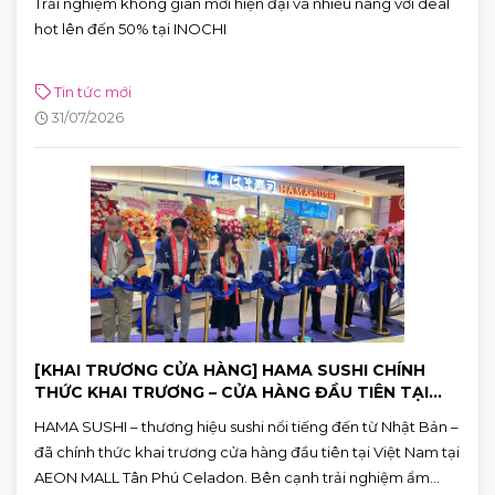
Trải nghiệm không gian mới hiện đại và nhiều nâng với deal
hot lên đến 50% tại INOCHI
Tin tức mới
31/07/2026
[KHAI TRƯƠNG CỬA HÀNG] HAMA SUSHI CHÍNH
THỨC KHAI TRƯƠNG – CỬA HÀNG ĐẦU TIÊN TẠI
VIỆT NAM
HAMA SUSHI – thương hiệu sushi nổi tiếng đến từ Nhật Bản –
đã chính thức khai trương cửa hàng đầu tiên tại Việt Nam tại
AEON MALL Tân Phú Celadon. Bên cạnh trải nghiệm ẩm