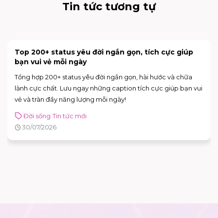
Tin tức tương tự
[NÂNG CẤP CỬA HÀNG] INOCHI FLAGSHIP STORE
CHÍNH THỨC MỞ BÁN
Trải nghiệm không gian mới hiện đại và nhiều nâng với deal
hot lên đến 50% tại INOCHI
Tin tức mới
31/07/2026