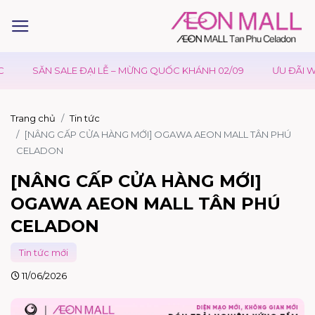
SĂN SALE ĐẠI LỄ – MỪNG QUỐC KHÁNH 02/09
ƯU ĐÃI WAON
Trang chủ
Tin tức
[NÂNG CẤP CỬA HÀNG MỚI] OGAWA AEON MALL TÂN PHÚ
CELADON
[NÂNG CẤP CỬA HÀNG MỚI]
OGAWA AEON MALL TÂN PHÚ
CELADON
Tin tức mới
11/06/2026