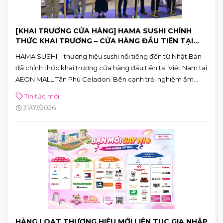
[KHAI TRƯƠNG CỬA HÀNG] HAMA SUSHI CHÍNH
THỨC KHAI TRƯƠNG – CỬA HÀNG ĐẦU TIÊN TẠI
VIỆT NAM
HAMA SUSHI – thương hiệu sushi nổi tiếng đến từ Nhật Bản –
đã chính thức khai trương cửa hàng đầu tiên tại Việt Nam tại
AEON MALL Tân Phú Celadon. Bên cạnh trải nghiệm ẩm
thực chuẩn Nhật, khách hàng còn có cơ hội tham gia chuỗi
Tin tức mới
hoạt động đặc biệt và nhận nhiều phần quà hấp dẫn đến hết
31/07/2026
ngày 02/08.
HÀNG LOẠT THƯƠNG HIỆU MỚI LIÊN TỤC GIA NHẬP