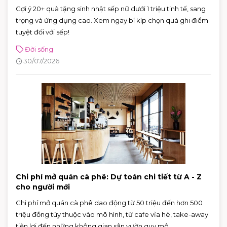
Gợi ý 20+ quà tặng sinh nhật sếp nữ dưới 1 triệu tinh tế, sang
trọng và ứng dụng cao. Xem ngay bí kíp chọn quà ghi điểm
tuyệt đối với sếp!
Đời sống
30/07/2026
Chi phí mở quán cà phê: Dự toán chi tiết từ A - Z
cho người mới
Chi phí mở quán cà phê dao động từ 50 triệu đến hơn 500
triệu đồng tùy thuộc vào mô hình, từ cafe vỉa hè, take-away
tiện lợi đến những không gian sân vườn quy mô.