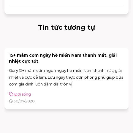
adidas chi nhánh phù hợp để mua sắm và trải nghiệm các
sản phẩm mới nhất của thương hiệu.
Tin tức tương tự
15+ mâm cơm ngày hè miền Nam thanh mát, giải
nhiệt cực tốt
Gợi ý 15+ mâm cơm ngon ngày hè miền Nam thanh mát, giải
nhiệt và cực dễ làm. Lưu ngay thực đơn phong phú giúp bữa
cơm gia đình luôn đậm đà, tròn vị!
Đời sống
30/07/2026