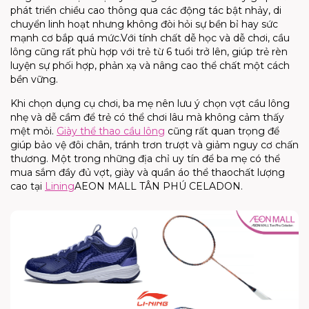
phát triển chiều cao thông qua các động tác bật nhảy, di
chuyển linh hoạt nhưng không đòi hỏi sự bền bỉ hay sức
mạnh cơ bắp quá mức.
Với tính chất dễ học và dễ chơi, cầu
lông cũng rất phù hợp với trẻ từ 6 tuổi trở lên, giúp trẻ rèn
luyện sự phối hợp, phản xạ và nâng cao thể chất một cách
bền vững.
Khi chọn dụng cụ chơi, ba mẹ nên lưu ý chọn vợt cầu lông
nhẹ và dễ cầm để trẻ có thể chơi lâu mà không cảm thấy
mệt mỏi.
Giày thể thao cầu lông
cũng rất quan trọng để
giúp bảo vệ đôi chân, tránh trơn trượt và giảm nguy cơ chấn
thương. Một trong những địa chỉ uy tín để ba mẹ có thể
mua sắm
đầy đủ vợt, giày và quần áo thể thao
chất lượng
cao
tại
Lining
AEON MALL TÂN PHÚ CELADON.