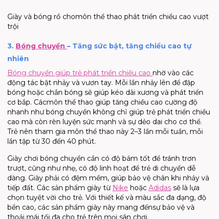
Giày và b
óng rổ
cho
m
ô
n thể thao phát triển chiều cao vượt
trội
3.
Bóng chuyền
– Tăng sức bật, tăng chiều cao tự
nhiên
Bóng chuyền giúp trẻ phát triển chiều cao
nhờ vào các
động tác bật nhảy và vươn tay. Mỗi lần nhảy lên để đập
bóng hoặc chắn bóng sẽ giúp kéo dài xương và phát triển
cơ bắp.
Các
môn thể thao
giúp
tăng chiều cao
cường độ
nhanh như bóng chuyền không chỉ giúp trẻ phát triển chiều
cao mà còn rèn luyện sức mạnh và sự dẻo dai cho cơ thể.
Trẻ nên tham gia môn thể thao này 2–3 lần mỗi tuần, mỗi
lần tập từ 30 đến 40 phút.
Giày chơi bóng chuyền cần có độ bám tốt để tránh trơn
trượt, cũng như nhẹ, có độ linh hoạt để trẻ di chuyển dễ
dàng. Giày phải có đệm mềm, giúp bảo vệ chân khi nhảy và
tiếp đất. Các sản phẩm giày từ
Nike
hoặc
Adidas
sẽ là lựa
chọn tuyệt vời cho trẻ
. Với thiết kế và màu sắc đa dạng,
độ
bền cao
,
các sản phẩm giày này mang đến
sự bảo vệ và
thoải mái tối đa cho trẻ
trên mọi sân chơi
.