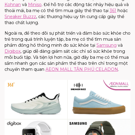
Kohnan
và
Miniso
. Để hỗ trợ các động tác nhảy hiệu quả và
thoải mái, ba mẹ có thể tìm mua giày thể thao tại
361
hoặc
Sneaker Buzzz
, các thương hiệu uy tín cung cấp giày thể
thao chất lượng.
Ngoài ra, để theo dõi sự phát triển và đảm bảo sức khỏe cho
trẻ trong quá trình luyện tập, ba mẹ có thể tìm mua sản
phẩm đồng hồ thông minh đo sức khỏe tại
Samsung
và
Digibox
, giúp dễ dàng giám sát các chỉ số sức khỏe trong
mỗi buổi tập. Và tiện lợi hơn nữa, giờ đây ba mẹ có thể mua
sắm nhanh gọn
các
sản phẩm
thể thao
trê
n
chỉ trong một
chuyến tham quan
AEON MALL TÂN PHÚ CELADON
.