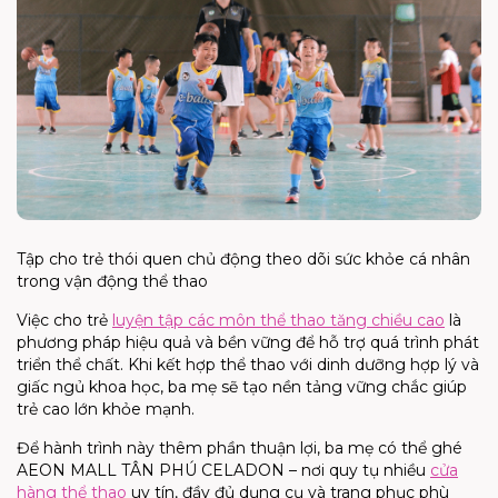
Tập cho trẻ thói quen chủ động theo dõi sức khỏe cá nhân
trong vận động thể thao
Việc cho trẻ
luyện tập
các môn thể thao tăng chiều cao
là
phương pháp hiệu quả và bền vững để hỗ trợ quá trình phát
triển thể chất. Khi kết hợp thể thao với dinh dưỡng hợp lý và
giấc ngủ khoa học, ba mẹ sẽ tạo nền tảng vững chắc giúp
trẻ cao lớn khỏe mạnh.
Để hành trình này thêm phần thuận lợi, ba mẹ có thể ghé
AEON MALL TÂN PHÚ CELADON
– nơi quy tụ nhiều
cửa
hàng thể thao
uy tín, đầy đủ dụng cụ và trang phục phù