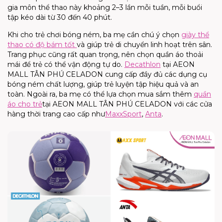
gia môn thể thao này khoảng 2–3 lần mỗi tuần, mỗi buổi
tập kéo dài từ 30 đến 40 phút.
Khi cho trẻ chơi bóng ném, ba mẹ cần chú ý chọn
giày thể
thao có độ bám tốt
và giúp trẻ di chuyển linh hoạt trên sân.
Trang phục cũng rất quan trọng, nên chọn quần áo thoải
mái để trẻ có thể vận động tự do.
Decathlon
tại AEON
MALL TÂN PHÚ CELADON cung cấp đầy đủ các dụng cụ
bóng ném chất lượng, giúp trẻ luyện tập hiệu quả và an
toàn. Ngoài ra, ba mẹ có thể lựa chọn mua sắm thêm
quần
áo
cho trẻ
tại AEON MALL TÂN PHÚ CELADON với các cửa
hàng
thời trang cao cấp như
MaxxSport
,
Anta
.