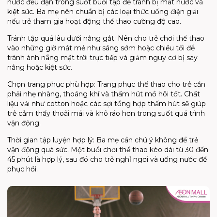
nước đều đặn trong suốt buổi tập để tránh bị mất nước và
kiệt sức. Ba mẹ nên chuẩn bị các loại thức uống điện giải
nếu trẻ tham gia hoạt động thể thao cường độ cao.
Tránh tập quá lâu dưới nắng gắt:
Nên cho trẻ chơi thể thao
vào những giờ mát mẻ như sáng sớm hoặc chiều tối để
tránh ánh nắng mặt trời trực tiếp và giảm nguy cơ bị say
nắng hoặc kiệt sức.
Chọn trang phục phù hợp:
Trang phục thể thao cho trẻ cần
phải nhẹ nhàng, thoáng khí và thấm hút mồ hôi tốt. Chất
liệu vải như
cotton
hoặc các sợi tổng hợp thấm hút sẽ giúp
trẻ cảm thấy thoải mái và khô ráo hơn trong suốt quá trình
vận động.
Thời gian tập luyện hợp lý:
Ba mẹ cần chú ý không để trẻ
vận động quá sức. Một buổi chơi thể thao kéo dài từ 30 đến
45 phút là hợp lý, sau đó cho trẻ nghỉ ngơi và uống nước để
phục hồi.