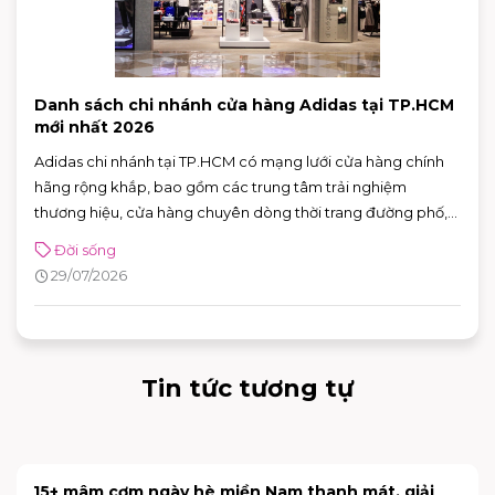
Danh sách chi nhánh cửa hàng Adidas tại TP.HCM
mới nhất 2026
Adidas chi nhánh tại TP.HCM có mạng lưới cửa hàng chính
hãng rộng khắp, bao gồm các trung tâm trải nghiệm
thương hiệu, cửa hàng chuyên dòng thời trang đường phố,
đồ thể thao với nhiều ưu đãi hấp dẫn. Nhờ sự đa dạng về mô
Đời sống
hình và vị trí thuận tiện, khách hàng có thể dễ dàng tìm được
29/07/2026
adidas chi nhánh phù hợp để mua sắm và trải nghiệm các
sản phẩm mới nhất của thương hiệu.
Tin tức tương tự
15+ mâm cơm ngày hè miền Nam thanh mát, giải