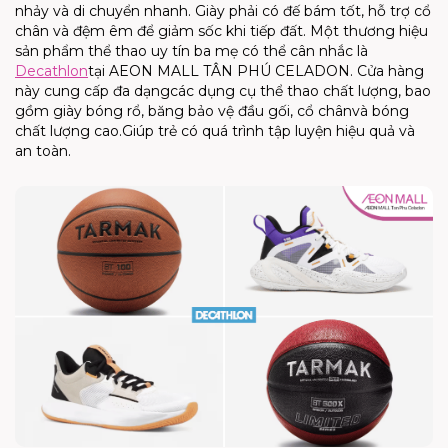
nhảy và di chuyển nhanh. Giày phải có đế bám tốt, hỗ trợ cổ
chân và đệm êm để giảm sốc khi tiếp đất.
Một thương hiệu
sản phẩm thể thao uy tín ba mẹ có thể cân nhắc là
Decathlon
tại AEON MALL TÂN PHÚ CELADON.
Cửa hàng
này
cung cấp
đa dạng
các dụng cụ thể thao chất lượng, bao
gồm giày bóng rổ
, băng bảo vệ đầu gối, cổ chân
và bóng
chất lượng cao
.
G
iúp trẻ
có quá trình
tập luyện hiệu quả và
an toàn.