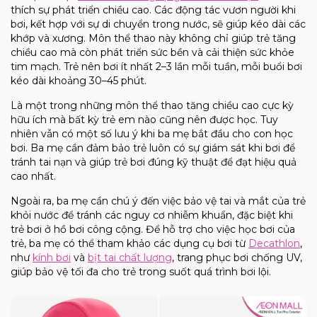
thích sự phát triển chiều cao. Các động tác vươn người khi
bơi, kết hợp với sự di chuyển trong nước, sẽ giúp kéo dài các
khớp và xương. Môn thể thao này không chỉ giúp trẻ tăng
chiều cao mà còn phát triển sức bền và cải thiện sức khỏe
tim mạch. Trẻ nên bơi ít nhất 2–3 lần mỗi tuần, mỗi buổi bơi
kéo dài khoảng 30–45 phút.
Là một trong những
môn thể thao
tăng chiều cao
cực kỳ
hữu ích mà bất kỳ trẻ em nào cũng nên được học. Tuy
nhiên vẫn có một số lưu ý khi ba mẹ bắt đầu cho con học
bơi.
B
a mẹ
cần
đảm bảo trẻ luôn có sự giám sát khi bơi để
tránh tai nạn và giúp trẻ bơi đúng kỹ thuật để đạt hiệu quả
cao nhất.
Ngoài ra, ba mẹ cần chú ý đến việc bảo vệ tai và mắt của trẻ
khỏi nước để tránh các nguy cơ nhiễm khuẩn, đặc biệt khi
trẻ bơi ở hồ bơi công cộng. Để hỗ trợ cho việc học bơi của
trẻ, ba mẹ có thể tham khảo các dụng cụ bơi từ
Decathlon
,
như
kính bơi
và
bịt tai chất lượng
, trang phục bơi chống UV,
giúp bảo vệ tối đa cho trẻ trong suốt quá trình bơi lội.