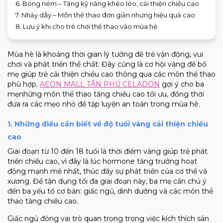
6. Bóng ném – Tăng kỹ năng khéo léo, cải thiện chiều cao
7. Nhảy dây – Môn thể thao đơn giản nhưng hiệu quả cao
8. Lưu ý khi cho trẻ chơi thể thao vào mùa hè
Mùa hè là khoảng thời gian lý tưởng để trẻ vận động, vui
chơi và phát triển thể chất. Đây cũng là cơ hội vàng để bố
mẹ giúp trẻ cải thiện chiều cao thông qua
các môn thể thao
phù hợp.
AEON MALL TÂN PHÚ CELADON
gợi ý cho ba
mẹ
những
môn thể thao tăng
chiều cao
tối ưu, đồng thời
đưa ra các mẹo nhỏ để tập luyện an toàn trong mùa hè.
1. Những điều cần biết về độ tuổi vàng cải thiện chiều
cao
Giai đoạn từ 10 đến 18 tuổi là thời điểm vàng giúp trẻ phát
triển chiều cao, vì đây là lúc
hormone
tăng trưởng hoạt
động mạnh mẽ nhất, thúc đẩy sự phát triển của cơ thể và
xương. Để tận dụng tối đa giai đoạn này, ba mẹ cần chú ý
đến ba yếu tố cơ bản: giấc ngủ, dinh dưỡng và các môn thể
thao tăng chiều cao.
Giấc ngủ đóng vai trò quan trọng trong việc kích thích sản