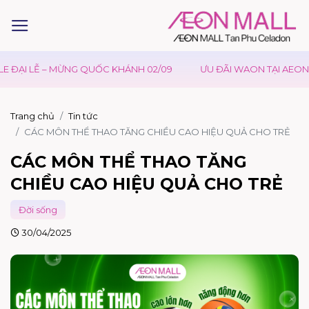
 MỪNG QUỐC KHÁNH 02/09
ƯU ĐÃI WAON TẠI AEONMALL VIỆT N
Trang chủ
Tin tức
CÁC MÔN THỂ THAO TĂNG CHIỀU CAO HIỆU QUẢ CHO TRẺ
CÁC MÔN THỂ THAO TĂNG
CHIỀU CAO HIỆU QUẢ CHO TRẺ
Đời sống
30/04/2025