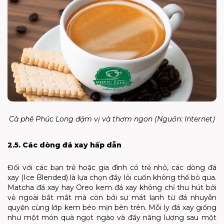
Cà phê Phúc Long đậm vị và thơm ngon (Nguồn: Internet)
2.5. Các dòng đá xay hấp dẫn
Đối với các bạn trẻ hoặc gia đình có trẻ nhỏ, các dòng đá
xay (Ice Blended) là lựa chọn đầy lôi cuốn không thể bỏ qua.
Matcha đá xay hay Oreo kem đá xay không chỉ thu hút bởi
vẻ ngoài bắt mắt mà còn bởi sự mát lạnh từ đá nhuyễn
quyện cùng lớp kem béo mịn bên trên. Mỗi ly đá xay giống
như một món quà ngọt ngào và đầy năng lượng sau một