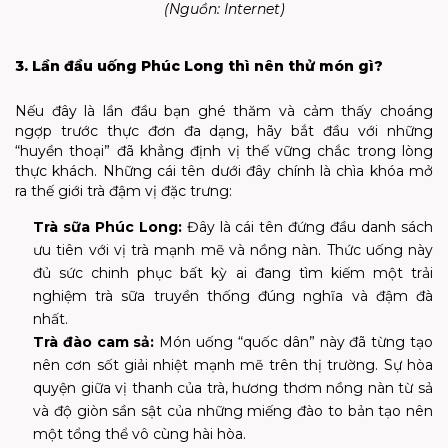
(Nguồn: Internet)
3. Lần đầu uống Phúc Long thì nên thử món gì?
Nếu đây là lần đầu bạn ghé thăm và cảm thấy choáng
ngợp trước thực đơn đa dạng, hãy bắt đầu với những
“huyền thoại” đã khẳng định vị thế vững chắc trong lòng
thực khách. Những cái tên dưới đây chính là chìa khóa mở
ra thế giới trà đậm vị đặc trưng:
Trà sữa Phúc Long:
Đây là cái tên đứng đầu danh sách
ưu tiên với vị trà mạnh mẽ và nồng nàn. Thức uống này
đủ sức chinh phục bất kỳ ai đang tìm kiếm một trải
nghiệm trà sữa truyền thống đúng nghĩa và đậm đà
nhất.
Trà đào cam sả:
Món uống “quốc dân” này đã từng tạo
nên cơn sốt giải nhiệt mạnh mẽ trên thị trường. Sự hòa
quyện giữa vị thanh của trà, hương thơm nồng nàn từ sả
và độ giòn sần sật của những miếng đào to bản tạo nên
một tổng thể vô cùng hài hòa.