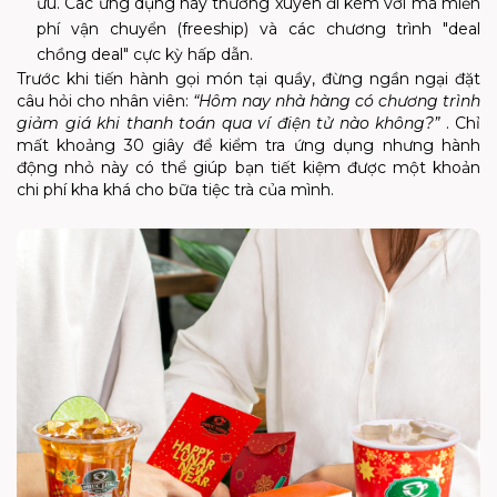
ưu. Các ứng dụng này thường xuyên đi kèm với mã miễn
phí vận chuyển (freeship) và các chương trình "deal
chồng deal" cực kỳ hấp dẫn.
Trước khi tiến hành gọi món tại quầy, đừng ngần ngại đặt
câu hỏi cho nhân viên:
“Hôm nay nhà hàng có chương trình
giảm giá khi thanh toán qua ví điện tử nào không?”
. Chỉ
mất khoảng 30 giây để kiểm tra ứng dụng nhưng hành
động nhỏ này có thể giúp bạn tiết kiệm được một khoản
chi phí kha khá cho bữa tiệc trà của mình.