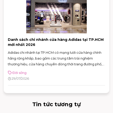
Danh sách chi nhánh cửa hàng Adidas tại TP.HCM
mới nhất 2026
Adidas chi nhánh tại TP.HCM có mạng lưới cửa hàng chính
hãng rộng khắp, bao gồm các trung tâm trải nghiệm
thương hiệu, cửa hàng chuyên dòng thời trang đường phố,
đồ thể thao với nhiều ưu đãi hấp dẫn. Nhờ sự đa dạng về mô
Đời sống
hình và vị trí thuận tiện, khách hàng có thể dễ dàng tìm được
29/07/2026
adidas chi nhánh phù hợp để mua sắm và trải nghiệm các
sản phẩm mới nhất của thương hiệu.
Tin tức tương tự