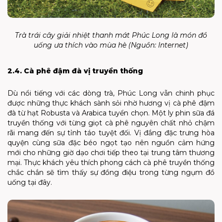
Trà trái cây giải nhiệt thanh mát Phúc Long là món đồ
uống ưa thích vào mùa hè (Nguồn: Internet)
2.4. Cà phê đậm đà vị truyền thống
Dù nổi tiếng với các dòng trà, Phúc Long vẫn chinh phục
được những thực khách sành sỏi nhờ hương vị cà phê đậm
đà từ hạt Robusta và Arabica tuyển chọn. Một ly phin sữa đá
truyền thống với từng giọt cà phê nguyên chất nhỏ chậm
rãi mang đến sự tỉnh táo tuyệt đối. Vị đắng đặc trưng hòa
quyện cùng sữa đặc béo ngọt tạo nên nguồn cảm hứng
mới cho những giờ dạo chơi tiếp theo tại trung tâm thương
mại. Thực khách yêu thích phong cách cà phê truyền thống
chắc chắn sẽ tìm thấy sự đồng điệu trong từng ngụm đồ
uống tại đây.