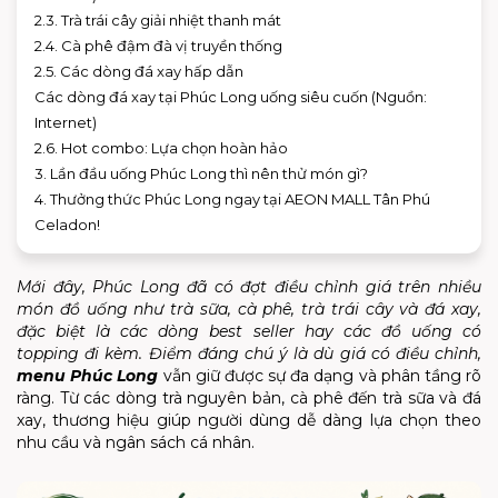
2.3. Trà trái cây giải nhiệt thanh mát
2.4. Cà phê đậm đà vị truyền thống
2.5. Các dòng đá xay hấp dẫn
Các dòng đá xay tại Phúc Long uống siêu cuốn (Nguồn:
Internet)
2.6. Hot combo: Lựa chọn hoàn hảo
3. Lần đầu uống Phúc Long thì nên thử món gì?
4. Thưởng thức Phúc Long ngay tại AEON MALL Tân Phú
Celadon!
Mới đây, Phúc Long đã có đợt điều chỉnh giá trên nhiều
món đồ uống như trà sữa, cà phê, trà trái cây và đá xay,
đặc biệt là các dòng best seller hay các đồ uống có
topping đi kèm. Điểm đáng chú ý là dù giá có điều chỉnh,
menu Phúc Long
vẫn giữ được sự đa dạng và phân tầng rõ
ràng. Từ các dòng trà nguyên bản, cà phê đến trà sữa và đá
xay, thương hiệu giúp người dùng dễ dàng lựa chọn theo
nhu cầu và ngân sách cá nhân.