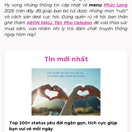
Hy vọng những thông tin cập nhật về
menu
Phúc Long
2026 trên đây đã giúp bạn bỏ túi được những món “ruột”
và cách săn deal cực hời. Đừng quên rủ rê hội bạn thân
ghé thăm
AEON MALL Tân Phú Celadon
để vừa thỏa sức
mua sắm, vừa nhâm nhi ly trà đậm chất truyền thống
ngay hôm nay!
Tin mới nhất
Top 200+ status yêu đời ngắn gọn, tích cực giúp
bạn vui vẻ mỗi ngày