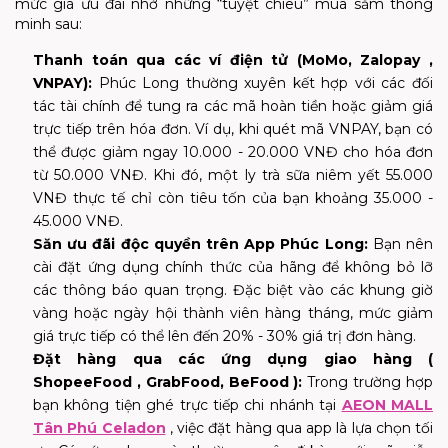
mức giá ưu đãi nhờ những “tuyệt chiêu” mua sắm thông
minh sau:
Thanh toán qua các ví điện tử (MoMo,
Zalopay
,
VNPAY):
Phúc Long thường xuyên kết hợp với các đối
tác tài chính để tung ra các mã hoàn tiền hoặc giảm giá
trực tiếp trên hóa đơn. Ví dụ, khi quét mã VNPAY, bạn có
thể được giảm ngay 10.000 - 20.000 VNĐ cho hóa đơn
từ 50.000 VNĐ. Khi đó, một ly trà sữa niêm yết 55.000
VNĐ thực tế chỉ còn tiêu tốn của bạn khoảng 35.000 -
45.000 VNĐ.
Săn ưu đãi độc quyền trên App Phúc Long:
Bạn nên
cài đặt ứng dụng chính thức của hãng để không bỏ lỡ
các thông báo quan trọng. Đặc biệt vào các khung giờ
vàng hoặc ngày hội thành viên hàng tháng, mức giảm
giá trực tiếp có thể lên đến 20% - 30% giá trị đơn hàng.
Đặt hàng qua các ứng dụng giao hàng (
ShopeeFood
, GrabFood,
BeFood
):
Trong trường hợp
bạn không tiện ghé trực tiếp chi nhánh tại
AEON MALL
Tân Phú Celadon
, việc đặt hàng qua app là lựa chọn tối