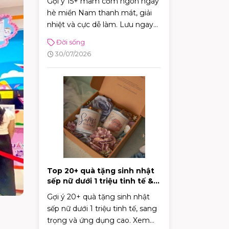
Gợi ý 15+ mâm cơm ngon ngày
hè miền Nam thanh mát, giải
nhiệt và cực dễ làm. Lưu ngay
thực đơn phong phú giúp bữa
Đời sống
cơm gia đình luôn đậm đà, tròn
30/07/2026
vị!
Top 20+ quà tặng sinh nhật
sếp nữ dưới 1 triệu tinh tế &
sang trọng
Gợi ý 20+ quà tặng sinh nhật
sếp nữ dưới 1 triệu tinh tế, sang
trọng và ứng dụng cao. Xem