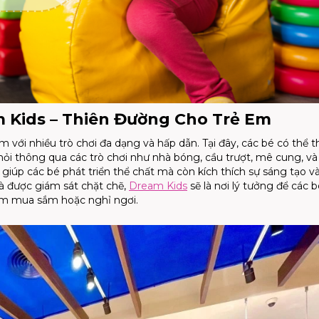
am Kids – Thiên Đường Cho Trẻ Em
em với nhiều trò chơi đa dạng và hấp dẫn. Tại đây, các bé có thể 
ỏi thông qua các trò chơi như nhà bóng, cầu trượt, mê cung, và
giúp các bé phát triển thể chất mà còn kích thích sự sáng tạo và 
và được giám sát chặt chẽ,
Dream Kids
sẽ là nơi lý tưởng để các b
tâm mua sắm hoặc nghỉ ngơi.