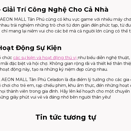
– Giải Trí Công Nghệ Cho Cả Nhà
 tử, AEON MALL Tân Phú cũng có khu vực game với nhiều máy chơ
 nhau trải nghiệm những trò chơi từ đơn giản đến phức tạp, từ đu
 chỉ mang lại niềm vui cho các bé mà cả người lớn cũng có thể
Hoạt Động Sự Kiện
ổ chức
các sự kiện và hoạt động thú vị
như biểu diễn nghệ thuật, 
ãi đặc biệt và hội chợ. Không gian rộng rãi và thiết kế thân thiệ
 hoạt động này, tạo ra những kỷ niệm đẹp cùng nhau.
rí, AEON MALL Tân Phú Celadon là địa điểm lý tưởng cho các gia 
i chơi cho trẻ em, rạp chiếu phim, khu ẩm thực, đến những hoạt
 mọi thành viên trong gia đình. Hãy lên kế hoạch cho một chuyến 
g giây phút vui vẻ và đáng nhớ bên người thân yêu!
Tin tức tương tự