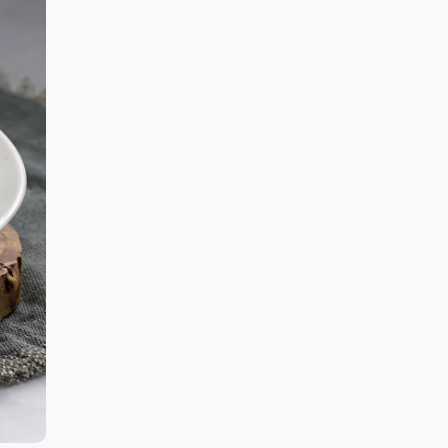
dễ dàng tìm được adidas chi
nhánh phù hợp để mua sắm và
trải nghiệm các sản phẩm mới
nhất của thương hiệu.