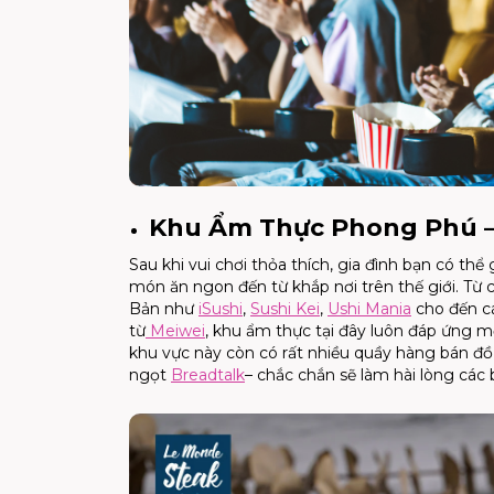
Khu Ẩm Thực Phong Phú –
Sau khi vui chơi thỏa thích, gia đình bạn có 
món ăn ngon đến từ khắp nơi trên thế giới. T
Bản như
iSushi
,
Sushi Kei
,
Ushi Mania
cho đến c
từ
Meiwei
, khu ẩm thực tại đây luôn đáp ứng m
khu vực này còn có rất nhiều quầy hàng bán đ
ngọt
Breadtalk
– chắc chắn sẽ làm hài lòng các