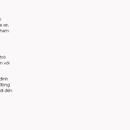
i
a xe,
 tham
trò
n với
đình
 động
đi đến