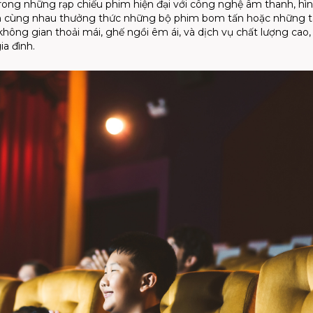
ng những rạp chiếu phim hiện đại với công nghệ âm thanh, hì
 đình cùng nhau thưởng thức những bộ phim bom tấn hoặc những 
hông gian thoải mái, ghế ngồi êm ái, và dịch vụ chất lượng cao
ia đình.