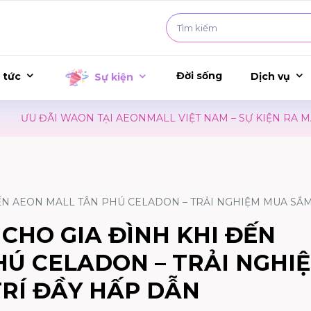
Đời sống
 tức
Dịch vụ
Sự kiện
 TẠI AEONMALL VIỆT NAM – SỰ KIỆN RA MẮT PHIM CONAN
ĐẾN AEON MALL TÂN PHÚ CELADON – TRẢI NGHIỆM MUA SẮM 
 CHO GIA ĐÌNH KHI ĐẾN
HÚ CELADON – TRẢI NGHI
TRÍ ĐẦY HẤP DẪN