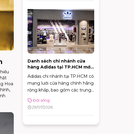
h
Danh sách chi nhánh cửa
hàng Adidas tại TP.HCM mới
nhiều
nhất 2026
Adidas chi nhánh tại TP.HCM có
Nhật
mạng lưới cửa hàng chính hãng
ng Hoa
hính,
rộng khắp, bao gồm các trung
ánh
tâm trải nghiệm thương hiệu,
Đời sống
cửa hàng chuyên dòng thời
29/07/2026
trang đường phố, đồ thể thao
với nhiều ưu đãi hấp dẫn. Nhờ
sự đa dạng về mô hình và vị trí
thuận tiện, khách hàng có thể