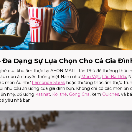
 Đa Dạng Sự Lựa Chọn Cho Cả Gia Đìn
thể ghé qua khu ẩm thực tại AEON MALL Tân Phú để thưởng thức 
ừ các món ăn truyền thống Việt Nam như
Món Việt
,
Lẩu Ba Dừa
, 
ác món Âu như
Lemonde Steak
hoặc thưởng thức ẩm thực Tru
ọi nhu cầu ăn uống của gia đình bạn. Không chỉ có các món ăn c
ồ ăn nhẹ, đồ uống
Katinat
,
Koi thé
,
Gong Cha
, kem
Quiches
, và b
 bé yêu nhà bạn.