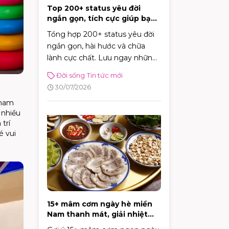
Top 200+ status yêu đời
ngắn gọn, tích cực giúp bạn
vui vẻ mỗi ngày
Tổng hợp 200+ status yêu đời
ngắn gọn, hài hước và chữa
lành cực chất. Lưu ngay những
caption tích cực giúp bạn vui vẻ
Đời sống
Tin tức mới
và tràn đầy năng lượng mỗi
30/07/2026
ngày!
tham
 nhiều
trí
é vui
15+ mâm cơm ngày hè miền
Nam thanh mát, giải nhiệt
cực tốt