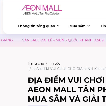
Thông tin tổng quan
Mua sắm
Tin
SALE ĐẠI LỄ – MỪNG QUỐC KHÁNH 02/09
ƯU ĐÃI WAON
Trang chủ
Tin tức
ĐỊA ĐIỂM VUI CHƠI CHO GIA ĐÌNH KHI 
ĐỊA ĐIỂM VUI CHƠI
AEON MALL TÂN P
MUA SẮM VÀ GIẢI 