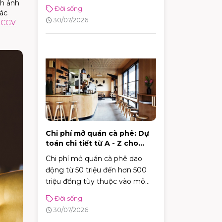
ngay bí kíp chọn quà ghi điểm
nh ảnh
Đời sống
tác
tuyệt đối với sếp!
30/07/2026
,
CGV
Chi phí mở quán cà phê: Dự
toán chi tiết từ A - Z cho
người mới
Chi phí mở quán cà phê dao
động từ 50 triệu đến hơn 500
triệu đồng tùy thuộc vào mô
hình, từ cafe vỉa hè, take-away
Đời sống
tiện lợi đến những không gian
30/07/2026
sân vườn quy mô.