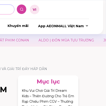
Khuyến mãi
App AEONMALL Việt Nam
ALDO | ĐÓN MÙA TỰU TRƯỜNG
JIN I NEW CLASSIC
VÀ GIẢI TRÍ ĐẦY HẤP DẪN
Mục lục
ỆM
Khu Vui Chơi Giải Trí Dream
Kids – Thiên Đường Cho Trẻ Em
Rạp Chiếu Phim CGV – Thưởng