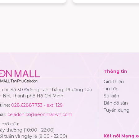
chuẩn Nhật, khách hàng cò
cơ hội tham gia chuỗi hoạt 
đặc biệt và nhận nhiều phần
hấp dẫn đến hết ngày 02/08
Thông tin
Giới thiệu
Tin tức
a chỉ: Số 30 Đường Tân Thắng, Phường Tân
n Nhì, Thành phố Hồ Chí Minh
Sự kiện
Bản đồ sàn
line:
028.62887733 - ext: 129
Tuyển dụng
ail:
celadon.cs@aeonmall-vn.com
ờ mở cửa:
y thường (10:00 - 22:00)
Kết nối Mạng x
i tuần và ngày lễ (9:00 - 22:00)