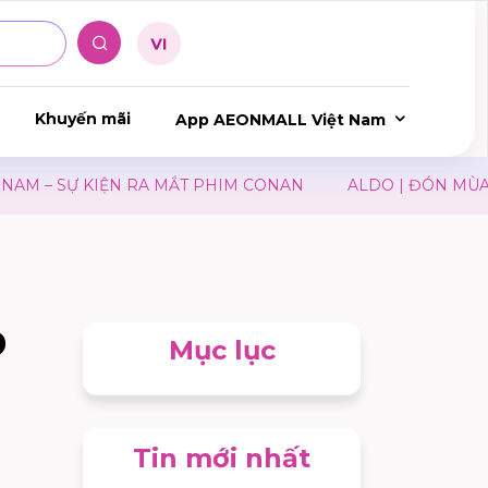
Khuyến mãi
App AEONMALL Việt Nam
 – SỰ KIỆN RA MẮT PHIM CONAN
ALDO | ĐÓN MÙA TỰ
D
Mục lục
Tin mới nhất