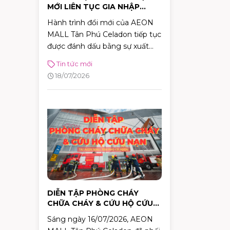
MỚI LIÊN TỤC GIA NHẬP
AEON MALL TÂN PHÚ
Hành trình đổi mới của AEON
CELADON
MALL Tân Phú Celadon tiếp tục
được đánh dấu bằng sự xuất
hiện của hàng loạt thương hiệu
Tin tức mới
mới trong năm 2026. Từ thời
18/07/2026
trang, ẩm thực đến phong cách
sống, cùng hơn 100 thương
hiệu sẽ lần lượt ra mắt, mang
đến những trải nghiệm mua
sắm và giải trí ngày càng đa
dạng cho khách hàng.
DIỄN TẬP PHÒNG CHÁY
CHỮA CHÁY & CỨU HỘ CỨU
NẠN TẠI AEON MALL TÂN
Sáng ngày 16/07/2026, AEON
PHÚ CELADON