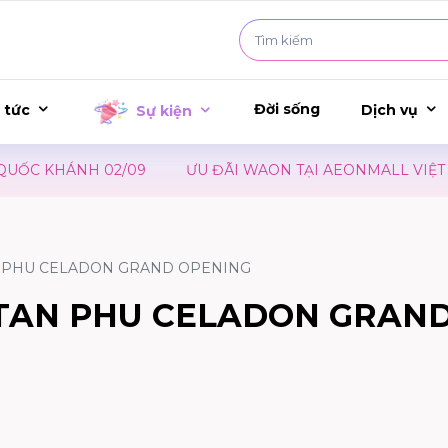
Đời sống
 tức
Dịch vụ
Sự kiện
C KHÁNH 02/09
ƯU ĐÃI WAON TẠI AEONMALL VIỆT NAM
AN PHU CELADON GRAND OPENING
 TAN PHU CELADON GRAN