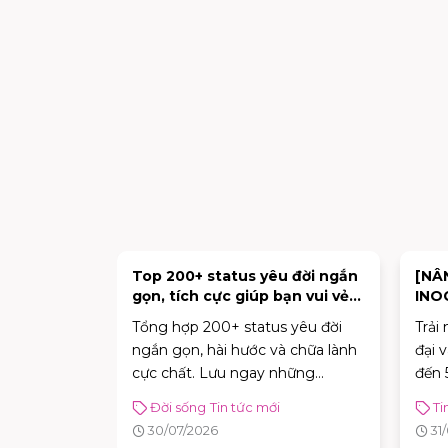
NG]
Top 200+ status yêu đời ngắn
[NÂ
L TÂN PHÚ
gọn, tích cực giúp bạn vui vẻ
INO
ỨC KHAI
mỗi ngày
CHÍ
ấp và hoàn
Tổng hợp 200+ status yêu đời
Trải
 MỚI
EON MALL
ngắn gọn, hài hước và chữa lành
đại 
hính thức
cực chất. Lưu ngay những
đến 
hoàn toàn
caption tích cực giúp bạn vui vẻ
Đời sống
Tin tức mới
Ti
ng rãi hơn,
và tràn đầy năng lượng mỗi
30/07/2026
31
i nghiệm
ngày!