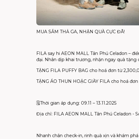
MUA SẮM THẢ GA, NHẬN QUÀ CỰC ĐÃ!
FILA say hi AEON MALL Tân Phú Celadon – điểm
đại. Nhân dịp khai trương, nhận ngay quà tặng
TẶNG FILA PUFFY BAG cho hoá đơn từ 2,300
TẶNG ÁO THUN HOẶC GIÀY FILA cho hoá đơn 
🗓
Thời gian áp dụng: 09.11 – 13.11.2025
Địa chỉ: FILA AEON MALL Tân Phú Celadon - S
Nhanh chân check-in, rinh quà xịn và khám ph