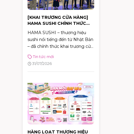
[KHAI TRƯƠNG CỬA HÀNG]
HAMA SUSHI CHÍNH THỨC
KHAI TRƯƠNG – CỬA HÀNG
HAMA SUSHI – thương hiệu
ĐẦU TIÊN TẠI VIỆT NAM
sushi nổi tiếng đến từ Nhật Bản
– đã chính thức khai trương cửa
hàng đầu tiên tại Việt Nam tại
Tin tức mới
AEON MALL Tân Phú Celadon.
31/07/2026
Bên cạnh trải nghiệm ẩm thực
chuẩn Nhật, khách hàng còn có
cơ hội tham gia chuỗi hoạt
động đặc biệt và nhận nhiều
phần quà hấp dẫn đến hết ngày
02/08.
HÀNG LOẠT THƯƠNG HIỆU