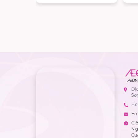
ơn dành cho
Đị
Sơ
Hot
Em
Gi
Ngà
Cuố