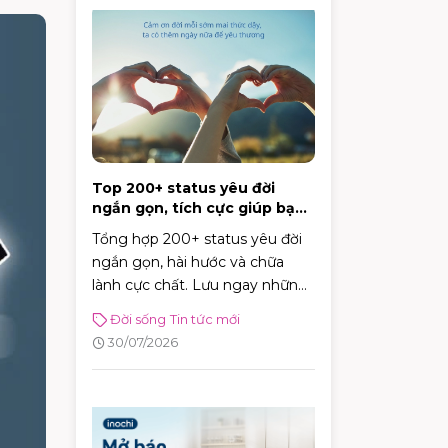
Top 200+ status yêu đời
ngắn gọn, tích cực giúp bạn
vui vẻ mỗi ngày
Tổng hợp 200+ status yêu đời
ngắn gọn, hài hước và chữa
lành cực chất. Lưu ngay những
caption tích cực giúp bạn vui vẻ
Đời sống
Tin tức mới
và tràn đầy năng lượng mỗi
30/07/2026
ngày!