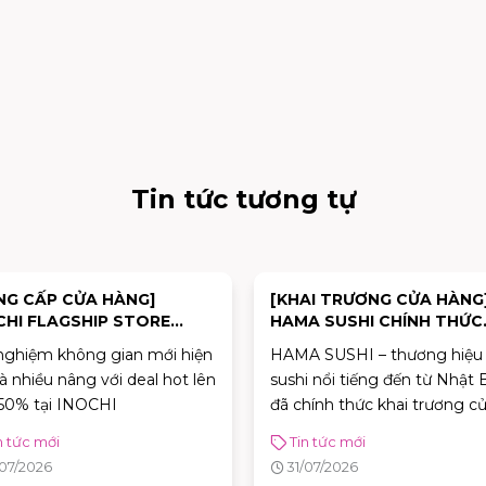
Tin tức tương tự
NG CẤP CỬA HÀNG]
[KHAI TRƯƠNG CỬA HÀNG
CHI FLAGSHIP STORE
HAMA SUSHI CHÍNH THỨC
NH THỨC MỞ BÁN
KHAI TRƯƠNG – CỬA HÀN
 nghiệm không gian mới hiện
HAMA SUSHI – thương hiệu
ĐẦU TIÊN TẠI VIỆT NAM
và nhiều nâng với deal hot lên
sushi nổi tiếng đến từ Nhật 
50% tại INOCHI
đã chính thức khai trương c
hàng đầu tiên tại Việt Nam t
n tức mới
Tin tức mới
AEON MALL Tân Phú Celad
/07/2026
31/07/2026
Bên cạnh trải nghiệm ẩm th