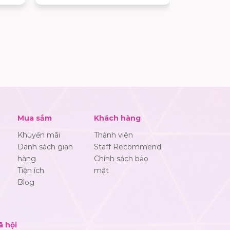
n có
cùng hơn 100 thương hiệu sẽ lần
phần nâng 
động
lượt ra mắt, mang đến những trải
phó với các
 quà
nghiệm mua sắm và giải trí ngày
khẳng định
.
càng đa dạng cho khách hàng.
môi trường 
giải trí an
hàng.
Mua sắm
Khách hàng
Khuyến mãi
Thành viên
Danh sách gian
Staff Recommend
hàng
Chính sách bảo
Tiện ích
mật
Blog
ã hội