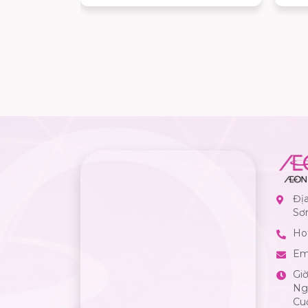
 hay đơn
aption thật
ội, bộ sưu
 bạn dễ dàng
trạng thái
ng bậc cảm
Đị
Sơ
Hot
Em
Gi
Ngà
Cuố