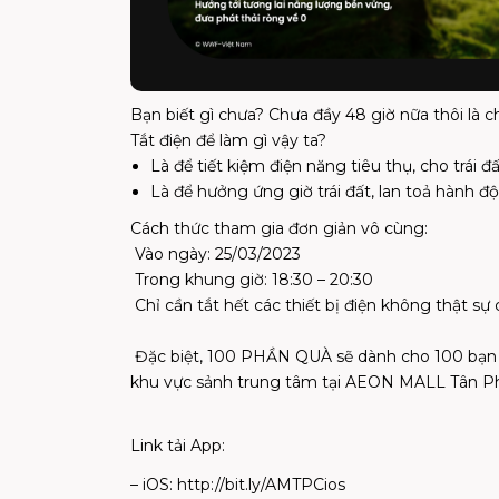
Bạn biết gì chưa? Chưa đầy 48 giờ nữa thôi là
​Tắt điện để làm gì vậy ta?​
Là để tiết kiệm điện năng tiêu thụ, cho trái đ
Là để hưởng ứng giờ trái đất, lan toả hành đ
​Cách thức tham gia đơn giản vô cùng:​
Vào ngày: 25/03/2023 ​
Trong khung giờ: 18:30 – 20:30 ​
Chỉ cần tắt hết các thiết bị điện không thật sự c
Đặc biệt, 100 PHẦN QUÀ sẽ dành cho 100 bạn th
khu vực sảnh trung tâm tại AEON MALL Tân Ph
Link tải App:
– iOS: http://bit.ly/AMTPCios