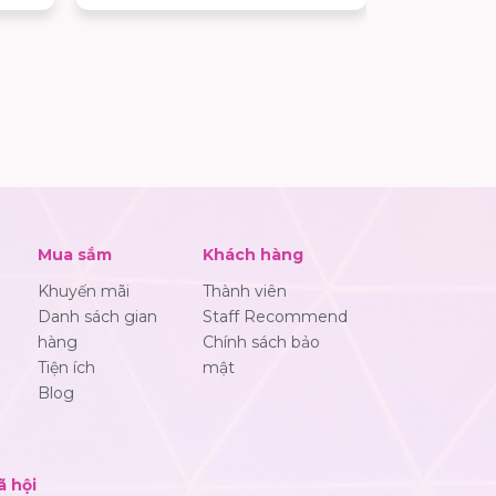
nhiều ưu đã
dạng về mô 
tiện, khách
tìm được ad
hợp để mua
các sản ph
thương hiệu
Mua sắm
Khách hàng
Khuyến mãi
Thành viên
Danh sách gian
Staff Recommend
hàng
Chính sách bảo
Tiện ích
mật
Blog
ã hội