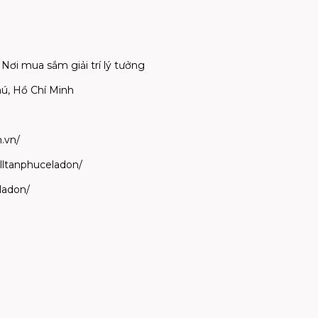
ơi mua sắm giải trí lý tưởng
hú, Hồ Chí Minh
.vn/
lltanphuceladon/
ladon/