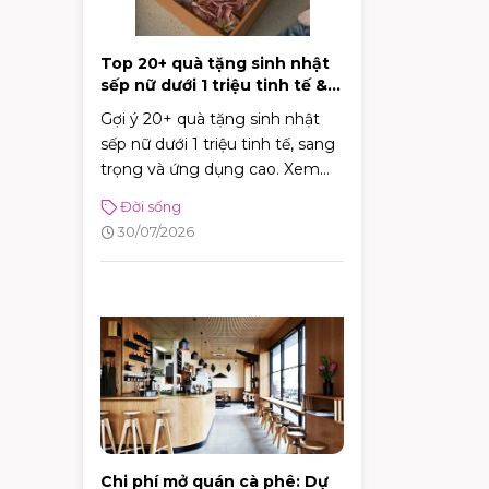
Top 20+ quà tặng sinh nhật
sếp nữ dưới 1 triệu tinh tế &
sang trọng
Gợi ý 20+ quà tặng sinh nhật
sếp nữ dưới 1 triệu tinh tế, sang
trọng và ứng dụng cao. Xem
ngay bí kíp chọn quà ghi điểm
Đời sống
tuyệt đối với sếp!
30/07/2026
Chi phí mở quán cà phê: Dự