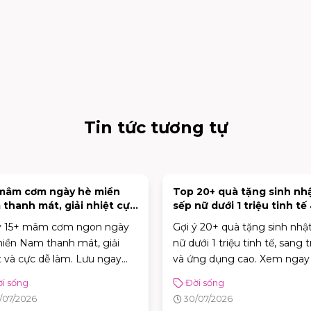
Tin tức tương tự
 mâm cơm ngày hè miền
Top 20+ quà tặng sinh nh
thanh mát, giải nhiệt cực
sếp nữ dưới 1 triệu tinh tế
sang trọng
ý 15+ mâm cơm ngon ngày
Gợi ý 20+ quà tặng sinh nhậ
iền Nam thanh mát, giải
nữ dưới 1 triệu tinh tế, sang 
t và cực dễ làm. Lưu ngay
và ứng dụng cao. Xem ngay 
 đơn phong phú giúp bữa
kíp chọn quà ghi điểm tuyệt 
i sống
Đời sống
gia đình luôn đậm đà, tròn
với sếp!
/07/2026
30/07/2026