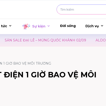
Đời sống
 tức
Dịch vụ
Sự kiện
SĂN SALE ĐẠI LỄ – MỪNG QUỐC KHÁNH 02/09
ALDO | 
IỆN 1 GIỜ BAO VỆ MÔI TRƯỜNG
T ĐIỆN 1 GIỜ BAO VỆ MÔI