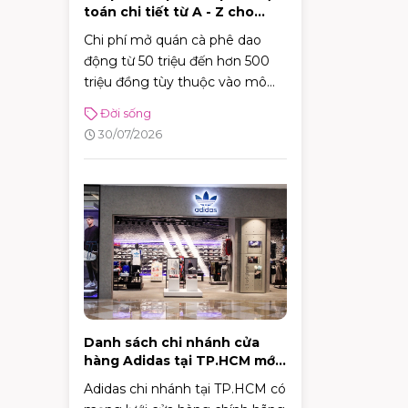
toán chi tiết từ A - Z cho
người mới
Chi phí mở quán cà phê dao
động từ 50 triệu đến hơn 500
triệu đồng tùy thuộc vào mô
hình, từ cafe vỉa hè, take-away
Đời sống
tiện lợi đến những không gian
30/07/2026
sân vườn quy mô.
Danh sách chi nhánh cửa
hàng Adidas tại TP.HCM mới
nhất 2026
Adidas chi nhánh tại TP.HCM có