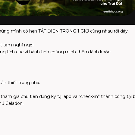
 chúng mình có hẹn TẮT ĐIỆN TRONG 1 GIỜ cùng nhau rồi đấy.​
ất tạm nghỉ ngơi​
ộng tích cực vì hành tinh chúng mình thêm lành khỏe​
ần thiết trong nhà.​
am gia đầu tiên đăng ký tại app và “check-in” thành công tại 
ú Celadon.​