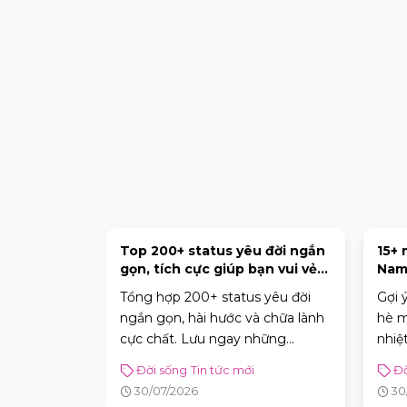
h yêu hay,
Top 200+ status yêu đời ngắn
15+
c nhất
gọn, tích cực giúp bạn vui vẻ
Nam 
mỗi ngày
tốt
s tình yêu
Tổng hợp 200+ status yêu đời
Gợi 
i đăng trở
ngắn gọn, hài hước và chữa lành
hè m
 còn là
cực chất. Lưu ngay những
nhiệ
à kể lại
caption tích cực giúp bạn vui vẻ
thực
Đời sống
Tin tức mới
Đờ
đẹp theo
và tràn đầy năng lượng mỗi
cơm 
30/07/2026
30
Dù đang
ngày!
vị!