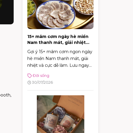
15+ mâm cơm ngày hè miền
Nam thanh mát, giải nhiệt
cực tốt
Gợi ý 15+ mâm cơm ngon ngày
hè miền Nam thanh mát, giải
nhiệt và cực dễ làm. Lưu ngay
thực đơn phong phú giúp bữa
Đời sống
cơm gia đình luôn đậm đà, tròn
30/07/2026
vị!
booth,