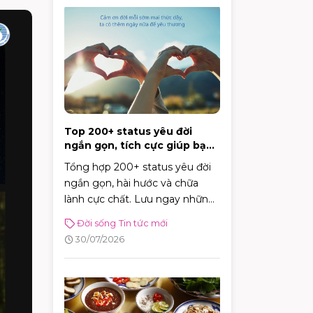
Top 200+ status yêu đời
ngắn gọn, tích cực giúp bạn
vui vẻ mỗi ngày
Tổng hợp 200+ status yêu đời
ngắn gọn, hài hước và chữa
lành cực chất. Lưu ngay những
caption tích cực giúp bạn vui vẻ
Đời sống
Tin tức mới
và tràn đầy năng lượng mỗi
30/07/2026
ngày!