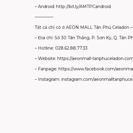
– Android: http://bit.ly/AMTPCandroid
————–
Tất cả chỉ có ở AEON MALL Tân Phú Celadon – N
– Địa chỉ: Số 30 Tân Thắng, P. Sơn Kỳ, Q. Tân P
– Hotline: 028.62.88.77.33
– Website: https://aeonmall-tanphuceladon.com
– Fanpage: https://www.facebook.com/aeonma
– Instagram: instagram.com/aeonmalltanphuce