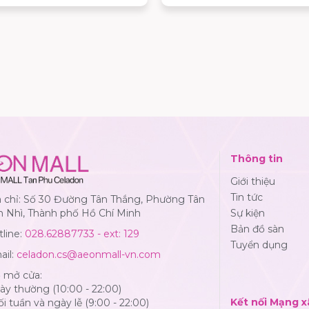
Thông tin
Giới thiệu
Tin tức
a chỉ: Số 30 Đường Tân Thắng, Phường Tân
n Nhì, Thành phố Hồ Chí Minh
Sự kiện
Bản đồ sàn
line:
028.62887733 - ext: 129
Tuyển dụng
ail:
celadon.cs@aeonmall-vn.com
ờ mở cửa:
y thường (10:00 - 22:00)
Kết nối Mạng x
i tuần và ngày lễ (9:00 - 22:00)