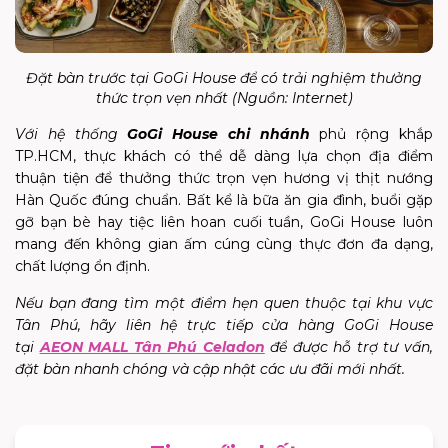
Đặt bàn trước tại GoGi House để có trải nghiệm thưởng
thức trọn vẹn nhất (Nguồn:
Internet
)
Với hệ thống
GoGi House chi nhánh
phủ rộng khắp
TP.HCM, thực khách có thể dễ dàng lựa chọn địa điểm
thuận tiện để thưởng thức trọn vẹn hương vị thịt nướng
Hàn Quốc đúng chuẩn. Bất kể là bữa ăn gia đình, buổi gặp
gỡ bạn bè hay tiệc liên hoan cuối tuần, GoGi House luôn
mang đến không gian ấm cúng cùng thực đơn đa dạng,
chất lượng ổn định.
Nếu bạn đang tìm một điểm hẹn quen thuộc tại khu vực
Tân Phú, hãy liên hệ trực tiếp cửa hàng GoGi House
tại
AEON MALL Tân Phú Celadon
để được hỗ trợ tư vấn,
đặt bàn nhanh chóng và cập nhật các ưu đãi mới nhất.