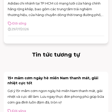
Adidas chi nhánh tại TP.HCM có mạng lưới cửa hàng chính
hãng rộng khắp, bao gồm các trung tâm trải nghiệm
thương hiệu, cửa hàng chuyên dòng thời trang đường phố,
đồ thể thao với nhiều ưu đãi hấp dẫn. Nhờ sự đa dạng về mô
Đời sống
hình và vị trí thuận tiện, khách hàng có thể dễ dàng tìm được
29/07/2026
adidas chi nhánh phù hợp để mua sắm và trải nghiệm các
sản phẩm mới nhất của thương hiệu.
Tin tức tương tự
15+ mâm cơm ngày hè miền Nam thanh mát, giải
nhiệt cực tốt
Gợi ý 15+ mâm cơm ngon ngày hè miền Nam thanh mát, giải
nhiệt và cực dễ làm. Lưu ngay thực đơn phong phú giúp bữa
cơm gia đình luôn đậm đà, tròn vị!
Đời sống