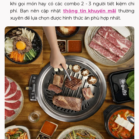
khi gọi món hay có các combo 2 - 3 người tiết kiệm chi
phí. Bạn nên cập nhật
thông tin khuyến mãi
thường
xuyên để lựa chọn được hình thức ăn phù hợp nhất.