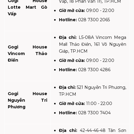
Gogi House
Vấp, 18 Phan Văn Trị, TP.HCM
Lotte Mart Gò
Giờ mở cửa:
09:00 - 22:00
Vấp
Hotline:
028 7300 2065
Địa chỉ:
L5-08A Vincom Mega
Mall Thảo Điền, 161 Võ Nguyên
Gogi House
Giáp, TP.HCM
Vincom Thảo
Điền
Giờ mở cửa:
09:00 - 22:00
Hotline:
028 7300 4286
Địa chỉ:
521 Nguyễn Tri Phương,
Gogi House
TP.HCM
Nguyễn Tri
Giờ mở cửa:
11:00 - 22:00
Phương
Hotline:
028 7300 7404
Địa chỉ:
42-44-46-48 Tân Sơn