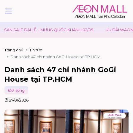
ẠI LỄ – MỪNG QUỐC KHÁNH 02/09
ƯU ĐÃI WAON TẠI AEONMALL
Trang chủ
Tin tức
Danh sách 47 chi nhánh GoGi House tại TP.HCM
Danh sách 47 chi nhánh GoGi
House tại TP.HCM
Đời sống
27/01/2026