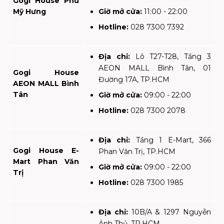
Gogi House Phú
Mỹ Hưng
Giờ mở cửa:
11:00 - 22:00
Hotline:
028 7300 7392
Địa chỉ:
Lô T27-T28, Tầng 3
AEON MALL Bình Tân, 01
Gogi House
Đường 17A, TP.HCM
AEON
MALL Bình
Tân
Giờ mở cửa:
09:00 - 22:00
Hotline:
028 7300 2078
Địa chỉ:
Tầng 1 E-Mart, 366
Gogi House E-
Phan Văn Trị, TP.HCM
Mart Phan Văn
Giờ mở cửa:
09:00 - 22:00
Trị
Hotline:
028 7300 1985
Địa chỉ:
10B/A & 1297 Nguyễn
Ảnh Thủ, TP.HCM