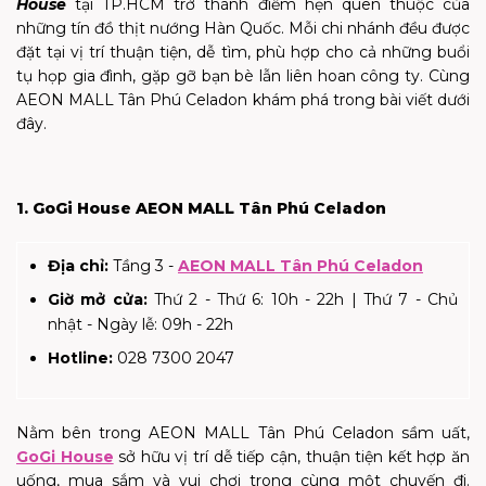
House
tại TP.HCM trở thành điểm hẹn quen thuộc của
những tín đồ thịt nướng Hàn Quốc. Mỗi chi nhánh đều được
đặt tại vị trí thuận tiện, dễ tìm, phù hợp cho cả những buổi
tụ họp gia đình, gặp gỡ bạn bè lẫn liên hoan công ty. Cùng
AEON MALL Tân Phú Celadon khám phá trong bài viết dưới
đây.
1. GoGi House AEON MALL Tân Phú Celadon
Địa chỉ:
Tầng 3 -
AEON MALL Tân Phú Celadon
Giờ mở cửa:
Thứ 2 - Thứ 6: 10h - 22h | Thứ 7 - Chủ
nhật - Ngày lễ: 09h - 22h
Hotline:
028 7300 2047
Nằm bên trong AEON MALL Tân Phú Celadon sầm uất,
GoGi House
sở hữu vị trí dễ tiếp cận, thuận tiện kết hợp ăn
uống, mua sắm và vui chơi trong cùng một chuyến đi.