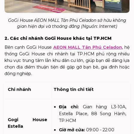
GoGi House AEON MALL Tân Phú Celadon sở hữu không
gian hiện đại và thoáng đãng (Nguồn:
Internet
)
2. Các chi nhánh GoGi House khác tại TP.HCM
Bên cạnh GoGi House
AEON MALL Tân Phú Celadon
, hệ
thống GoGi House chi nhánh tại TP.HCM phủ rộng nhiều
khu vực trung tâm lẫn khu dân cư lớn, giúp bạn dễ dàng lựa
chọn địa điểm thuận tiện để gặp gỡ bạn bè, gia đình hoặc
đồng nghiệp.
Chi nhánh
Thông tin chi tiết
Địa chỉ:
Gian hàng L3-10A,
Estella Place, 88 Song Hành,
Gogi House
TP.HCM
Estella
Giờ mở cửa:
09:00 - 22:00