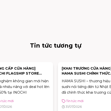
Tin tức tương tự
NG CẤP CỬA HÀNG]
[KHAI TRƯƠNG CỬA HÀNG
CHI FLAGSHIP STORE
HAMA SUSHI CHÍNH THỨC
NH THỨC MỞ BÁN
KHAI TRƯƠNG – CỬA HÀN
 nghiệm không gian mới hiện
HAMA SUSHI – thương hiệu
ĐẦU TIÊN TẠI VIỆT NAM
và nhiều nâng với deal hot lên
sushi nổi tiếng đến từ Nhật 
50% tại INOCHI
đã chính thức khai trương c
hàng đầu tiên tại Việt Nam t
n tức mới
Tin tức mới
AEON MALL Tân Phú Celad
/07/2026
31/07/2026
Bên cạnh trải nghiệm ẩm th