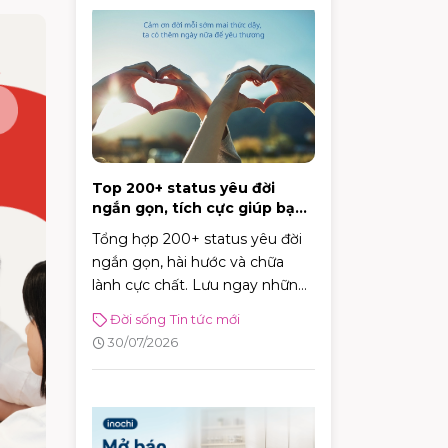
Top 200+ status yêu đời
ngắn gọn, tích cực giúp bạn
vui vẻ mỗi ngày
Tổng hợp 200+ status yêu đời
ngắn gọn, hài hước và chữa
lành cực chất. Lưu ngay những
caption tích cực giúp bạn vui vẻ
Đời sống
Tin tức mới
và tràn đầy năng lượng mỗi
30/07/2026
ngày!