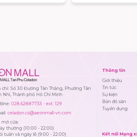
chuẩn Nhật, khách hàng cò
cơ hội tham gia chuỗi hoạt 
đặc biệt và nhận nhiều phần
hấp dẫn đến hết ngày 02/08
Thông tin
Giới thiệu
Tin tức
a chỉ: Số 30 Đường Tân Thắng, Phường Tân
n Nhì, Thành phố Hồ Chí Minh
Sự kiện
Bản đồ sàn
line:
028.62887733 - ext: 129
Tuyển dụng
ail:
celadon.cs@aeonmall-vn.com
ờ mở cửa:
y thường (10:00 - 22:00)
Kết nối Mạng x
i tuần và ngày lễ (9:00 - 22:00)