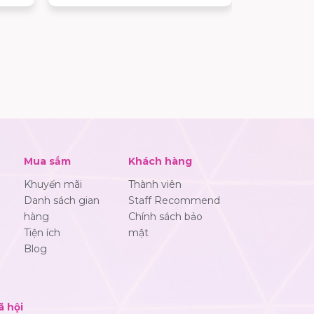
n có
cùng hơn 100 thương hiệu sẽ lần
phần nâng 
động
lượt ra mắt, mang đến những trải
phó với các
 quà
nghiệm mua sắm và giải trí ngày
khẳng định
.
càng đa dạng cho khách hàng.
môi trường 
giải trí an
hàng.
Mua sắm
Khách hàng
Khuyến mãi
Thành viên
Danh sách gian
Staff Recommend
hàng
Chính sách bảo
Tiện ích
mật
Blog
ã hội