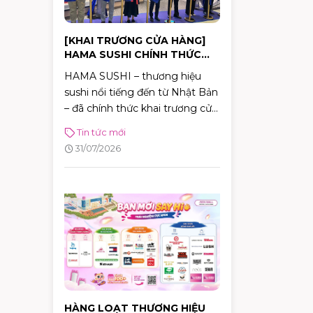
[KHAI TRƯƠNG CỬA HÀNG]
HAMA SUSHI CHÍNH THỨC
KHAI TRƯƠNG – CỬA HÀNG
HAMA SUSHI – thương hiệu
ĐẦU TIÊN TẠI VIỆT NAM
sushi nổi tiếng đến từ Nhật Bản
– đã chính thức khai trương cửa
hàng đầu tiên tại Việt Nam tại
Tin tức mới
AEON MALL Tân Phú Celadon.
31/07/2026
Bên cạnh trải nghiệm ẩm thực
chuẩn Nhật, khách hàng còn có
cơ hội tham gia chuỗi hoạt
động đặc biệt và nhận nhiều
phần quà hấp dẫn đến hết ngày
02/08.
HÀNG LOẠT THƯƠNG HIỆU