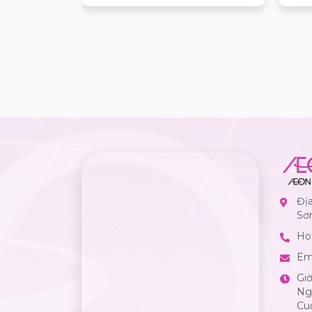
ơn dành cho
Đị
Sơ
Hot
Em
Gi
Ngà
Cuố