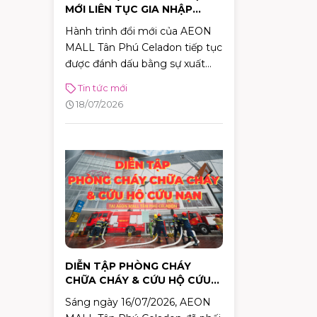
MỚI LIÊN TỤC GIA NHẬP
AEON MALL TÂN PHÚ
Hành trình đổi mới của AEON
CELADON
MALL Tân Phú Celadon tiếp tục
được đánh dấu bằng sự xuất
hiện của hàng loạt thương hiệu
Tin tức mới
mới trong năm 2026. Từ thời
18/07/2026
trang, ẩm thực đến phong cách
sống, cùng hơn 100 thương
hiệu sẽ lần lượt ra mắt, mang
đến những trải nghiệm mua
sắm và giải trí ngày càng đa
dạng cho khách hàng.
DIỄN TẬP PHÒNG CHÁY
CHỮA CHÁY & CỨU HỘ CỨU
NẠN TẠI AEON MALL TÂN
Sáng ngày 16/07/2026, AEON
PHÚ CELADON