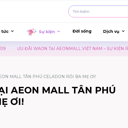
Đời sống
 tức
Dịch vụ
Sự kiện
ƯU ĐÃI WAON TẠI AEONMALL VIỆT NAM – SỰ KIỆN RA 
AEON MALL TÂN PHÚ CELADON RỒI BA MẸ ƠI!
ẠI AEON MALL TÂN PHÚ
Ẹ ƠI!