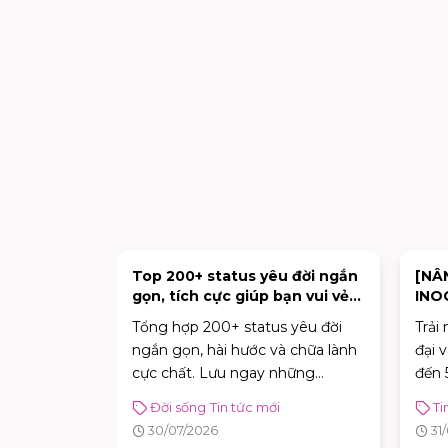
NG]
Top 200+ status yêu đời ngắn
[NÂ
L TÂN PHÚ
gọn, tích cực giúp bạn vui vẻ
INO
ỨC KHAI
mỗi ngày
CHÍ
ấp và hoàn
Tổng hợp 200+ status yêu đời
Trải
 MỚI
EON MALL
ngắn gọn, hài hước và chữa lành
đại 
hính thức
cực chất. Lưu ngay những
đến 
hoàn toàn
caption tích cực giúp bạn vui vẻ
Đời sống
Tin tức mới
Ti
ng rãi hơn,
và tràn đầy năng lượng mỗi
30/07/2026
31
i nghiệm
ngày!