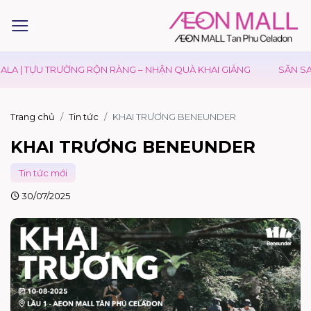
 | TỰU TRƯỜNG RỘN RÀNG – NHẬN QUÀ KHAI GIẢNG
SĂN SALE 
Trang chủ
Tin tức
KHAI TRƯƠNG BENEUNDER
KHAI TRƯƠNG BENEUNDER
Tin tức mới
30/07/2025