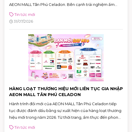
AEON MALL Tân Phú Celadon. Bên cạnh trải nghiệm ẩm
thực chuẩn Nhật, khách hàng còn có cơ hội tham gia chuỗi
Tin tức mới
hoạt động đặc biệt và nhận nhiều phần quà hấp dẫn đến hết
31/07/2026
ngày 02/08.
HÀNG LOẠT THƯƠNG HIỆU MỚI LIÊN TỤC GIA NHẬP
AEON MALL TÂN PHÚ CELADON
Hành trình đổi mới của AEON MALL Tân Phú Celadon tiếp
tục được đánh dấu bằng sự xuất hiện của hàng loạt thương
hiệu mới trong năm 2026. Từ thời trang, ẩm thực đến phong
cách sống, cùng hơn 100 thương hiệu sẽ lần lượt ra mắt,
Tin tức mới
mang đến những trải nghiệm mua sắm và giải trí ngày càng