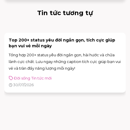
Tin tức tương tự
[NÂNG CẤP CỬA HÀNG] INOCHI FLAGSHIP STORE
CHÍNH THỨC MỞ BÁN
Trải nghiệm không gian mới hiện đại và nhiều nâng với deal
hot lên đến 50% tại INOCHI
Tin tức mới
31/07/2026