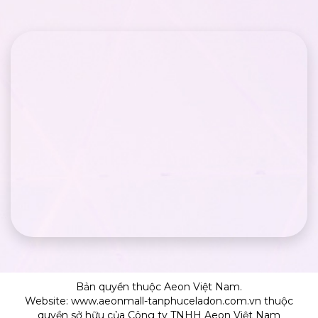
Bản quyền thuộc Aeon Việt Nam.
Website: www.aeonmall-tanphuceladon.com.vn thuộc
quyền sở hữu của Công ty TNHH Aeon Việt Nam