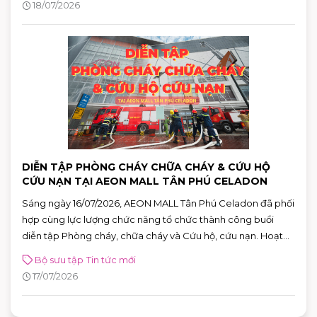
18/07/2026
đa dạng cho khách hàng.
DIỄN TẬP PHÒNG CHÁY CHỮA CHÁY & CỨU HỘ
CỨU NẠN TẠI AEON MALL TÂN PHÚ CELADON
Sáng ngày 16/07/2026, AEON MALL Tân Phú Celadon đã phối
hợp cùng lực lượng chức năng tổ chức thành công buổi
diễn tập Phòng cháy, chữa cháy và Cứu hộ, cứu nạn. Hoạt
động góp phần nâng cao khả năng ứng phó với các tình
Bộ sưu tập
Tin tức mới
huống khẩn cấp, khẳng định cam kết xây dựng môi trường
17/07/2026
mua sắm, vui chơi và giải trí an toàn cho mọi khách hàng.