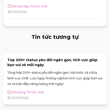
động góp phần nâng cao khả năng ứng phó với các tình
Bộ sưu tập
Tin tức mới
huống khẩn cấp, khẳng định cam kết xây dựng môi trường
17/07/2026
mua sắm, vui chơi và giải trí an toàn cho mọi khách hàng.
Tin tức tương tự
[NÂNG CẤP CỬA HÀNG] INOCHI FLAGSHIP STORE
CHÍNH THỨC MỞ BÁN
Trải nghiệm không gian mới hiện đại và nhiều nâng với deal
hot lên đến 50% tại INOCHI
Tin tức mới
31/07/2026