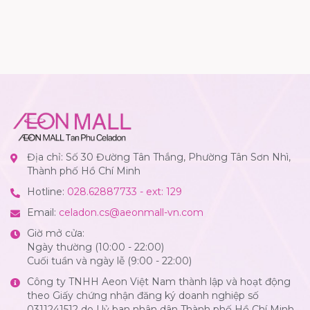
Địa chỉ: Số 30 Đường Tân Thắng, Phường Tân Sơn Nhì,
Thành phố Hồ Chí Minh
Hotline:
028.62887733 - ext: 129
Email:
celadon.cs@aeonmall-vn.com
Giờ mở cửa:
Ngày thường (10:00 - 22:00)
Cuối tuần và ngày lễ (9:00 - 22:00)
Công ty TNHH Aeon Việt Nam thành lập và hoạt động
theo Giấy chứng nhận đăng ký doanh nghiệp số
0311241512 do Uỷ ban nhân dân Thành phố Hồ Chí Minh