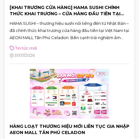
[KHAI TRƯƠNG CỬA HÀNG] HAMA SUSHI CHÍNH
THỨC KHAI TRƯƠNG – CỬA HÀNG ĐẦU TIÊN TẠI
VIỆT NAM
HAMA SUSHI – thương hiệu sushi nổi tiếng đến từ Nhật Bản –
đã chính thức khai trương cửa hàng đầu tiên tại Việt Nam tại
AEON MALL Tân Phú Celadon. Bên cạnh trải nghiệm ẩm
thực chuẩn Nhật, khách hàng còn có cơ hội tham gia chuỗi
Tin tức mới
hoạt động đặc biệt và nhận nhiều phần quà hấp dẫn đến hết
31/07/2026
ngày 02/08.
HÀNG LOẠT THƯƠNG HIỆU MỚI LIÊN TỤC GIA NHẬP
AEON MALL TÂN PHÚ CELADON