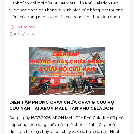
Hành trình đổi mới của AEON MALL Tân Phú Celadon tiếp
tục được đánh dấu bằng sự xuất hiện của hàng loạt thương
hiệu mới trong năm 2026. Từ thời trang, ẩm thực đến phong
cách sống, cùng hơn 100 thương hiệu sẽ lần lượt ra mắt,
Tin tức mới
mang đến những trải nghiệm mua sắm và giải trí ngày càng
18/07/2026
đa dạng cho khách hàng.
DIỄN TẬP PHÒNG CHÁY CHỮA CHÁY & CỨU HỘ
CỨU NẠN TẠI AEON MALL TÂN PHÚ CELADON
Sáng ngày 16/07/2026, AEON MALL Tân Phú Celadon đã phối
hợp cùng lực lượng chức năng tổ chức thành công buổi
diễn tập Phòng cháy, chữa cháy và Cứu hộ, cứu nạn. Hoạt