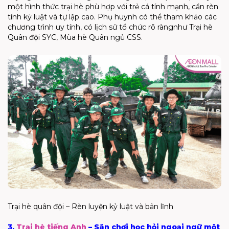
một hình thức
trại hè
phù hợp với trẻ cá tính mạnh, cần rèn
tính kỷ luật và tự lập cao. Phụ huynh có thể tham khảo các
chương trình uy tín
h,
có lịch sử tổ chức
rõ ràng
như
Trại hè
Quân đội SYC,
Mùa hè Quân ngủ CSS
.
Trại hè quân đội – Rèn luyện kỷ luật và bản lĩnh
3.
Trại hè tiếng Anh
– Sân chơi học hỏi ngoại ngữ một