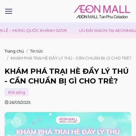
ỪNG QUỐC KHÁNH 02/09
ƯU ĐÃI WAON TẠI AEONMALL VIỆT NAM
Trang chủ
Tin tức
KHÁM PHÁ TRẠI HÈ ĐẦY LÝ THÚ - CẦN CHUẨN BỊ GÌ CHO TRẺ?
KHÁM PHÁ TRẠI HÈ ĐẦY LÝ THÚ
- CẦN CHUẨN BỊ GÌ CHO TRẺ?
Đời sống
26/05/2025