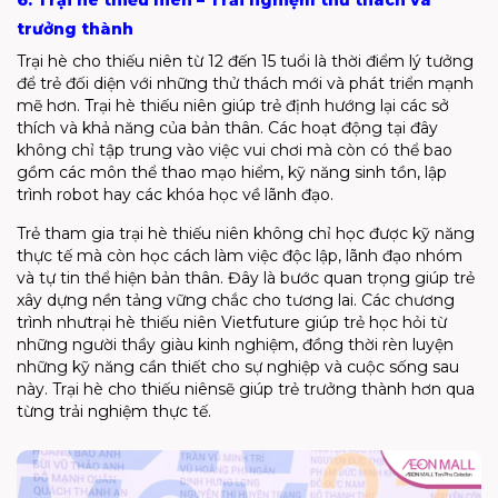
trưởng thành
Trại hè cho thiếu niên
từ 12 đến 15 tuổi là thời điểm lý tưởng
để trẻ đối diện với những thử thách mới và phát triển mạnh
mẽ hơn.
Trại hè thiếu niên
giúp trẻ định hướng lại các sở
thích và khả năng của bản thân. Các hoạt động tại đây
không chỉ tập trung vào việc vui chơi mà còn có thể bao
gồm các môn thể thao mạo hiểm, kỹ năng sinh tồn, lập
trình
robot
hay các khóa học về lãnh đạo.
Trẻ tham gia
trại hè thiếu niên
không chỉ học được kỹ năng
thực tế mà còn học cách làm việc độc lập, lãnh đạo nhóm
và tự tin thể hiện bản thân. Đây là bước quan trọng giúp trẻ
xây dựng nền tảng vững chắc cho tương lai. Các chương
trình như
trại hè thiếu niên
Vietfuture
giúp trẻ học hỏi từ
những người thầy giàu kinh nghiệm, đồng thời rèn luyện
những kỹ năng cần thiết cho sự nghiệp và cuộc sống sau
này.
Trại hè cho thiếu niên
sẽ
giúp trẻ trưởng thành hơn qua
từng trải nghiệm thực tế.