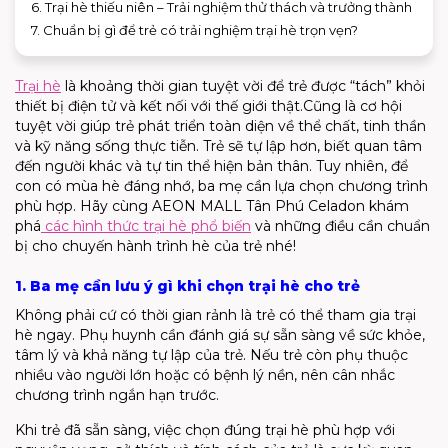
6. Trại hè thiếu niên – Trải nghiệm thử thách và trưởng thành
7. Chuẩn bị gì để trẻ có trải nghiệm trại hè trọn vẹn?
Trại hè
là khoảng thời gian tuyệt vời để trẻ được “tách” khỏi
thiết bị điện tử và kết nối với thế giới thật.
Cũng là
cơ hội
tuyệt vời giúp trẻ phát triển toàn diện về thể chất
,
tinh thần
và
kỹ năng sống th
ực tiễn
. Trẻ sẽ tự lập hơn, biết quan tâm
đến người khác và tự tin thể hiện bản thân. Tuy nhiên, để
con có mùa hè đáng nhớ, ba mẹ cần lựa chọn chương trình
phù hợp. Hãy cùng
AEON MALL T
ân Phú Celadon
khám
phá
các hình thức trại hè phổ biến
và những điều cần chuẩn
bị cho chuyến hành trình hè của trẻ nhé!
1. Ba mẹ cần lưu ý gì khi chọn trại hè cho trẻ
Không phải cứ có thời gian rảnh là trẻ có thể tham gia trại
hè ngay. Phụ huynh cần đánh giá sự sẵn sàng về sức khỏe,
tâm lý và khả năng tự lập của trẻ. Nếu trẻ còn phụ thuộc
nhiều vào người lớn hoặc có bệnh lý nền, nên cân nhắc
chương trình ngắn hạn trước.
Khi trẻ đã sẵn sàng, việc chọn đúng trại hè phù hợp với