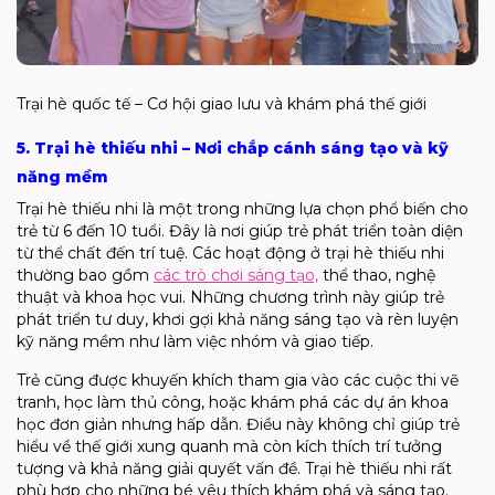
Trại hè quốc tế – Cơ hội giao lưu và khám phá thế giới
5. Trại hè thiếu nhi – Nơi chắp cánh sáng tạo và kỹ
năng mềm
Trại hè thiếu nhi
là một trong những lựa chọn phổ biến cho
trẻ từ 6 đến 10 tuổi. Đây là nơi giúp trẻ phát triển toàn diện
từ thể chất đến trí tuệ. Các hoạt động ở
trại hè thiếu nhi
thường bao gồm
các trò chơi sáng tạo,
thể thao, nghệ
thuật và khoa học vui. Những chương trình này giúp trẻ
phát triển tư duy, khơi gợi khả năng sáng tạo và rèn luyện
kỹ năng mềm như làm việc nhóm và giao tiếp.
Trẻ cũng được khuyến khích tham gia vào các cuộc thi vẽ
tranh, học làm thủ công, hoặc khám phá các dự án khoa
học đơn giản nhưng hấp dẫn. Điều này không chỉ giúp trẻ
hiểu về thế giới xung quanh mà còn kích thích trí tưởng
tượng và khả năng giải quyết vấn đề.
Trại hè thiếu nhi
rất
phù hợp cho những bé yêu thích khám phá và sáng tạo.