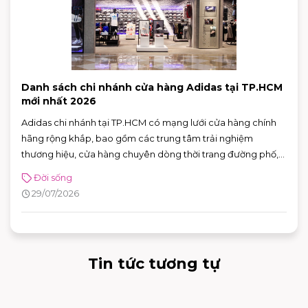
Danh sách chi nhánh cửa hàng Adidas tại TP.HCM
mới nhất 2026
Adidas chi nhánh tại TP.HCM có mạng lưới cửa hàng chính
hãng rộng khắp, bao gồm các trung tâm trải nghiệm
thương hiệu, cửa hàng chuyên dòng thời trang đường phố,
đồ thể thao với nhiều ưu đãi hấp dẫn. Nhờ sự đa dạng về mô
Đời sống
hình và vị trí thuận tiện, khách hàng có thể dễ dàng tìm được
29/07/2026
adidas chi nhánh phù hợp để mua sắm và trải nghiệm các
sản phẩm mới nhất của thương hiệu.
Tin tức tương tự