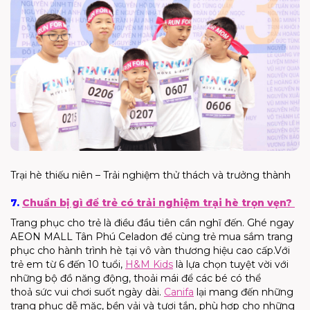
Trại hè thiếu niên – Trải nghiệm thử thách và trưởng thành
7.
Chuẩn bị gì để trẻ có trải nghiệm trại hè trọn vẹn?
Trang phục cho trẻ là điều đầu tiên cần nghĩ đến.
Ghé ngay
AEON MALL Tân Phú
Celadon
để cùng trẻ mua sắm trang
phục cho hành trình hè tại vô vàn thương hiệu cao cấp.
Với
trẻ em từ 6 đến 10 tuổi,
H&M
Kids
là lựa chọn tuyệt vời với
những bộ đồ năng động, thoải mái để các bé có thể
t
hoả
sức vui chơi suốt ngày dài.
Canifa
lại mang đến những
trang phục dễ mặc, bền
vải
và tươi tắn, phù hợp cho những