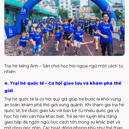
Trại hè tiếng Anh – Sân chơi học hỏi ngoại ngữ một cách tự
nhiên
4. Trại hè quốc tế – Cơ hội giao lưu và khám phá thế
giới
Trại hè quốc tế
là cơ hội quý giá giúp trẻ bước ra khỏi vùng
an toàn, khám phá thế giới xung quanh. Khi tham gia trại hè
quốc tế, trẻ được giao lưu với bạn bè từ nhiều quốc gia và
học hỏi nền văn hóa khác biệt. Trẻ sẽ rèn luyện khả năng
giao tiếp đa ngôn ngữ, học cách tôn trọng sự khác biệt và
mở rộng góc nhìn. Các hoạt động phong phú như thể thao,