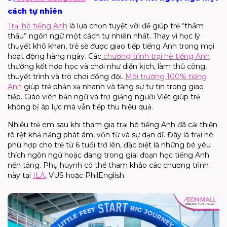
cách tự nhiên
Trại hè tiếng Anh
là lựa chọn tuyệt vời để giúp trẻ “thẩm
thấu” ngôn ngữ một cách tự nhiên nhất. Thay vì học lý
thuyết khô khan, trẻ sẽ được giao tiếp tiếng Anh trong mọi
hoạt động hàng ngày. Các
chương trình
trại hè tiếng Anh
thường kết hợp học và chơi như diễn kịch, làm thủ công,
thuyết trình và trò chơi đồng đội.
Môi trường 100% tiếng
Anh
giúp trẻ phản xạ nhanh và tăng sự tự tin trong giao
tiếp. Giáo viên bản ngữ và trợ giảng người Việt giúp trẻ
không bị áp lực mà vẫn tiếp thu hiệu quả.
Nhiều trẻ em sau khi tham gia
trại hè tiếng Anh
đã cải thiện
rõ rệt khả năng phát âm, vốn từ và sự dạn dĩ. Đây là
trại hè
phù hợp cho trẻ từ 6 tuổi trở lên, đặc biệt là những bé yêu
thích ngôn ngữ hoặc đang trong giai đoạn học tiếng Anh
nền tảng. Phụ huynh có thể tham khảo các chương trình
này tại
ILA
, VUS h
oặc
P
hil
Eng
lish
.