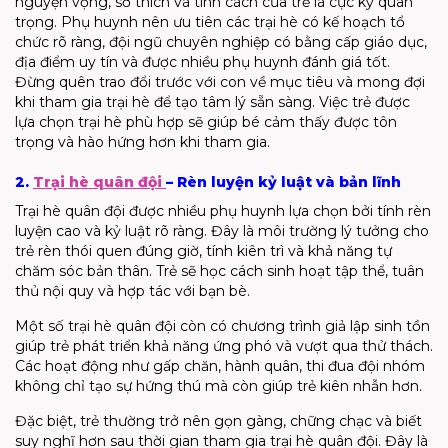
nguyện vọng, sở thích và tính cách của trẻ là cực kỳ quan
trọng. Phụ huynh nên ưu tiên các trại hè có kế ho
ạch tổ
chức
rõ ràng, đội ngũ chuyên nghiệp
có bằng cấp giáo dục
,
địa điểm uy tín và được nhiều phụ huynh đánh giá tốt.
Đừng quên trao đổi trước với con về mục tiêu và mong đợi
khi tham gia
trại hè
để tạo tâm lý sẵn sàng
. Việc trẻ được
lựa chọn trại hè phù hợp sẽ giúp bé cảm thấy được tôn
trọng và hào hứng hơn khi tham gia.
2.
Trại hè quân đội
– Rèn luyện kỷ luật và bản lĩnh
Trại hè quân đội
được nhiều phụ huynh lựa chọn bởi tính rèn
luyện cao và kỷ luật rõ ràng. Đây là môi trường lý tưởng cho
trẻ rèn thói quen đúng giờ, tính kiên trì và khả năng tự
chăm sóc bản thân. Trẻ sẽ học cách sinh hoạt tập thể, tuân
thủ nội quy và hợp tác với bạn bè.
Một số
trại hè quân đội
còn có chương trình giả lập sinh tồn
giúp trẻ phát triển khả năng ứng phó và vượt qua thử thách.
Các hoạt động như gấp chăn, hành quân, thi đua đội nhóm
không chỉ tạo sự hứng thú mà còn giúp trẻ kiên nhẫn hơn.
Đặc biệt, trẻ thường trở nên gọn gàng, chững chạc và biết
suy nghĩ hơn sau thời gian tham gia
trại hè quân đội
. Đây là