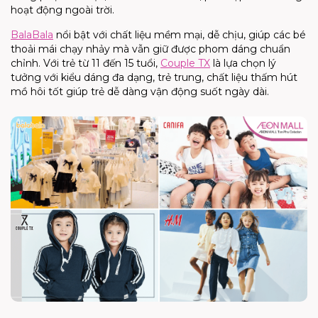
hoạt động ngoài trời.
Bala
Bala
nổi bật với chất liệu mềm mại, dễ chịu, giúp các bé
thoải mái chạy nhảy mà vẫn giữ được
phom
dáng chuẩn
chỉnh. Với trẻ từ 11 đến 15 tuổi,
Couple
TX
là lựa chọn lý
tưởng với kiểu dáng đa dạng
, trẻ trung
, chất liệu thấm
hút
mồ hôi tốt giúp trẻ dễ dàng vận động suốt ngày dài
.