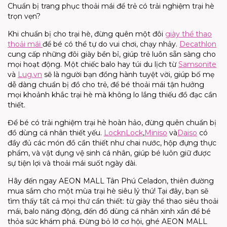
Chuẩn bị trang phục thoải mái để trẻ có trải nghiệm trại hè
trọn vẹn?
Khi chuẩn bị cho trại hè, đừng quên một đôi
giày thể thao
thoải mái
để bé có thể tự do vui chơi, chạy nhảy.
Decathlon
cung cấp những đôi giày bền bỉ, giúp trẻ luôn sẵn sàng cho
mọi hoạt động. Một chiếc
balo
hay túi du lịch từ
Samsonite
và
Lug
.vn
sẽ là người bạn đồng hành tuyệt vời, giúp bố mẹ
dễ dàng chuẩn bị đồ cho trẻ, để bé thoải mái tận hưởng
mọi khoảnh khắc trại hè mà không lo lắng thiếu đồ
đạc cần
thiết.
Để bé có trải nghiệm trại hè hoàn hảo, đừng quên chuẩn bị
đồ dùng cá nhân thiết yếu.
LocknLock
,
Minis
o
và
Dais
o
có
đầy đủ các món đồ cần thiết như chai nước, hộp đựng thực
phẩm, và vật dụng vệ sinh cá nhân, giúp bé luôn giữ được
sự tiện lợi và thoải mái suốt ngày dài.
Hãy đến ngay
AEON
MALL
T
ân Phú Celadon
,
thiên đường
mua sắm cho một mùa
trại hè
siêu lý thú! Tại đây, bạn sẽ
tìm thấy tất cả mọi thứ cần thiết: từ giày thể thao siêu thoải
mái,
balo
năng động, đến đồ dùng cá nhân xinh xắn để bé
thỏa sức khám phá. Đừng bỏ lỡ cơ hội, ghé
AEON MALL