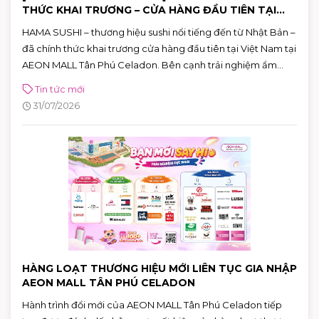
THỨC KHAI TRƯƠNG – CỬA HÀNG ĐẦU TIÊN TẠI
VIỆT NAM
HAMA SUSHI – thương hiệu sushi nổi tiếng đến từ Nhật Bản –
đã chính thức khai trương cửa hàng đầu tiên tại Việt Nam tại
AEON MALL Tân Phú Celadon. Bên cạnh trải nghiệm ẩm
thực chuẩn Nhật, khách hàng còn có cơ hội tham gia chuỗi
Tin tức mới
hoạt động đặc biệt và nhận nhiều phần quà hấp dẫn đến hết
31/07/2026
ngày 02/08.
HÀNG LOẠT THƯƠNG HIỆU MỚI LIÊN TỤC GIA NHẬP
AEON MALL TÂN PHÚ CELADON
Hành trình đổi mới của AEON MALL Tân Phú Celadon tiếp