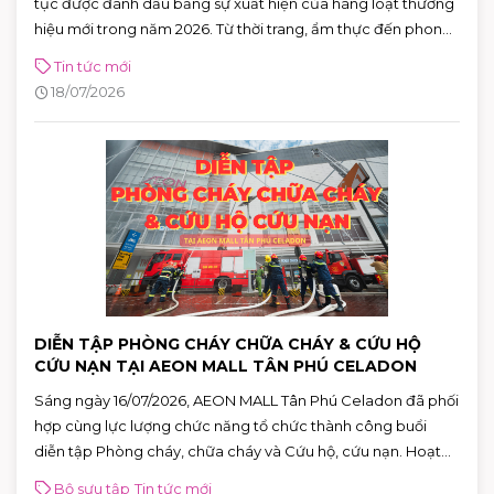
tục được đánh dấu bằng sự xuất hiện của hàng loạt thương
hiệu mới trong năm 2026. Từ thời trang, ẩm thực đến phong
cách sống, cùng hơn 100 thương hiệu sẽ lần lượt ra mắt,
Tin tức mới
mang đến những trải nghiệm mua sắm và giải trí ngày càng
18/07/2026
đa dạng cho khách hàng.
DIỄN TẬP PHÒNG CHÁY CHỮA CHÁY & CỨU HỘ
CỨU NẠN TẠI AEON MALL TÂN PHÚ CELADON
Sáng ngày 16/07/2026, AEON MALL Tân Phú Celadon đã phối
hợp cùng lực lượng chức năng tổ chức thành công buổi
diễn tập Phòng cháy, chữa cháy và Cứu hộ, cứu nạn. Hoạt
động góp phần nâng cao khả năng ứng phó với các tình
Bộ sưu tập
Tin tức mới