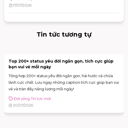
huống khẩn cấp, khẳng định cam kết xây dựng môi trường
17/07/2026
mua sắm, vui chơi và giải trí an toàn cho mọi khách hàng.
Tin tức tương tự
[NÂNG CẤP CỬA HÀNG] INOCHI FLAGSHIP STORE
CHÍNH THỨC MỞ BÁN
Trải nghiệm không gian mới hiện đại và nhiều nâng với deal
hot lên đến 50% tại INOCHI
Tin tức mới
31/07/2026