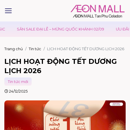
SĂN SALE ĐẠI LỄ – MỪNG QUỐC KHÁNH 02/09
ƯU ĐÃI WAO
Trang chủ
Tin tức
LỊCH HOẠT ĐỘNG TẾT DƯƠNG LỊCH 2026
LỊCH HOẠT ĐỘNG TẾT DƯƠNG
LỊCH 2026
Tin tức mới
24/12/2025