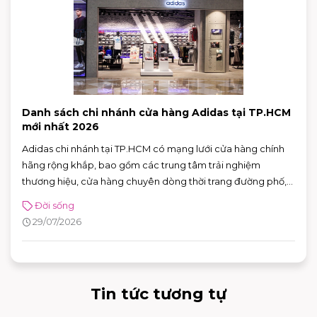
Danh sách chi nhánh cửa hàng Adidas tại TP.HCM
mới nhất 2026
Adidas chi nhánh tại TP.HCM có mạng lưới cửa hàng chính
hãng rộng khắp, bao gồm các trung tâm trải nghiệm
thương hiệu, cửa hàng chuyên dòng thời trang đường phố,
đồ thể thao với nhiều ưu đãi hấp dẫn. Nhờ sự đa dạng về mô
Đời sống
hình và vị trí thuận tiện, khách hàng có thể dễ dàng tìm được
29/07/2026
adidas chi nhánh phù hợp để mua sắm và trải nghiệm các
sản phẩm mới nhất của thương hiệu.
Tin tức tương tự