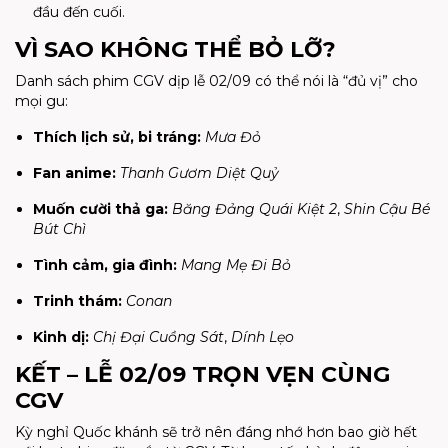
đầu đến cuối.
VÌ SAO KHÔNG THỂ BỎ LỠ?
Danh sách phim CGV dịp lễ 02/09 có thể nói là “đủ vị” cho
mọi gu:
Thích lịch sử, bi tráng:
Mưa Đỏ
Fan anime:
Thanh Gươm Diệt Quỷ
Muốn cười thả ga:
Băng Đảng Quái Kiệt 2
,
Shin Cậu Bé
Bút Chì
Tình cảm, gia đình:
Mang Mẹ Đi Bỏ
Trinh thám:
Conan
Kinh dị:
Chị Đại Cuồng Sát
,
Dính Lẹo
KẾT – LỄ 02/09 TRỌN VẸN CÙNG
CGV
Kỳ nghỉ Quốc khánh sẽ trở nên đáng nhớ hơn bao giờ hết