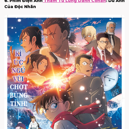
6. Phim Điện Ảnh
Thám Tử Lừng Danh Conan
: Dư Ảnh
Của Độc Nhãn