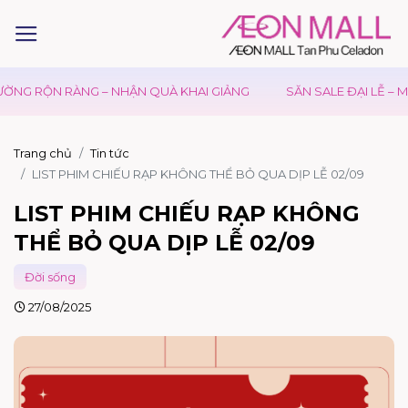
NG – NHẬN QUÀ KHAI GIẢNG
SĂN SALE ĐẠI LỄ – MỪNG QUỐC 
Trang chủ
Tin tức
LIST PHIM CHIẾU RẠP KHÔNG THỂ BỎ QUA DỊP LỄ 02/09
LIST PHIM CHIẾU RẠP KHÔNG
THỂ BỎ QUA DỊP LỄ 02/09
Đời sống
27/08/2025