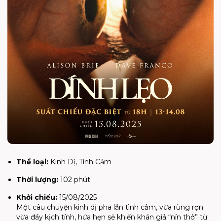
Thể loại:
Kinh Dị, Tình Cảm
Thời lượng:
102 phút
Khởi chiếu:
15/08/2025
Một câu chuyện kinh dị pha lẫn tình cảm, vừa rùng rợn
vừa đầy kịch tính, hứa hẹn sẽ khiến khán giả “nín thở” từ