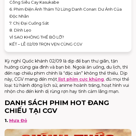
Công Siêu Cay Kasukabe
6. Phim Điện Ảnh Thám Tử Lừng Danh Conan: Dư Ảnh Của
Độc Nhãn
7. Chị Đại Cuồng Sát
8. Dính Lẹo
VÌ SAO KHÔNG THỂ BỎ LỠ?
KẾT – LỄ 02/09 TRỌN VẸN CÙNG CGV
Kỳ nghỉ Quốc khánh 02/09 là dịp để bạn thư giãn, tận
hưởng cùng gia đình và bạn bè. Ngoài ăn uống, du lịch, thì
đến rạp chiếu phim chính là “đặc sản” không thể thiếu. Dịp
này, CGV mang đến một
list phim cực khủng
,
đủ mọi thể
loại: từ hành động lịch sử, anime hoành tráng, hoạt hình vui
nhộn cho đến kinh dị rùng rợn hay tình cảm lãng mạn.
DANH SÁCH PHIM HOT ĐANG
CHIẾU TẠI CGV
1.
Mưa Đỏ