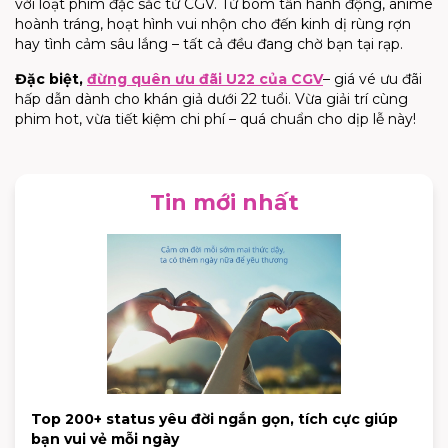
với loạt phim đặc sắc từ CGV. Từ bom tấn hành động, anime
hoành tráng, hoạt hình vui nhộn cho đến kinh dị rùng rợn
hay tình cảm sâu lắng – tất cả đều đang chờ bạn tại rạp.
Đặc biệt,
đừng quên ưu đãi U22 của CGV
– giá vé ưu đãi
hấp dẫn dành cho khán giả dưới 22 tuổi. Vừa giải trí cùng
phim hot, vừa tiết kiệm chi phí – quá chuẩn cho dịp lễ này!
Tin mới nhất
Top 200+ status yêu đời ngắn gọn, tích cực giúp
bạn vui vẻ mỗi ngày