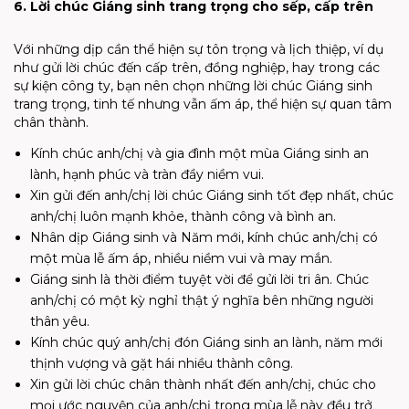
6. Lời chúc Giáng sinh trang trọng cho sếp, cấp trên
Với những dịp cần thể hiện sự tôn trọng và lịch thiệp, ví dụ
như gửi lời chúc đến cấp trên, đồng nghiệp, hay trong các
sự kiện công ty, bạn nên chọn những lời chúc Giáng sinh
trang trọng, tinh tế nhưng vẫn ấm áp, thể hiện sự quan tâm
chân thành.
Kính chúc anh/chị và gia đình một mùa Giáng sinh an
lành, hạnh phúc và tràn đầy niềm vui.
Xin gửi đến anh/chị lời chúc Giáng sinh tốt đẹp nhất, chúc
anh/chị luôn mạnh khỏe, thành công và bình an.
Nhân dịp Giáng sinh và Năm mới, kính chúc anh/chị có
một mùa lễ ấm áp, nhiều niềm vui và may mắn.
Giáng sinh là thời điểm tuyệt vời để gửi lời tri ân. Chúc
anh/chị có một kỳ nghỉ thật ý nghĩa bên những người
thân yêu.
Kính chúc quý anh/chị đón Giáng sinh an lành, năm mới
thịnh vượng và gặt hái nhiều thành công.
Xin gửi lời chúc chân thành nhất đến anh/chị, chúc cho
mọi ước nguyện của anh/chị trong mùa lễ này đều trở