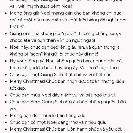
và… wifi mạnh suốt đêm Noel!
Mong ông già Noel mang đến cho bạn không chỉ quà,
mà cả một núi may mắn và chút lười biếng để nghỉ ngơi
thật đã!
Giáng sinh mà không có “crush” thì cũng chẳng sao, vì
chocolate và bạn thân vẫn đủ ngọt ngào!
Noel này, chúc bạn đẹp lên, giàu lên, và quan trọng là…
không bị “seen” khi gửi lời chúc này đi nhé!
Hy vọng ông già Noel không quên bạn, nhưng nếu có,
thì tôi sẽ gửi lời chúc thay ông ấy:
Vui lên đi, bạn tôi ơi
Chúc bạn một Giáng Sinh thật chill và vui hết nấc.
Merry Christmas! Chúc bạn nhận được toàn những điều
tốt đẹp.
Chúc bạn mùa Noel đầy niềm vui và bất ngờ thú vị.
Chúc bạn đêm Giáng Sinh ấm áp bên những người thân
yêu.
Mong bạn đón mùa lễ tràn tiếng cười.
Chúc bạn có một Noel đáng nhớ và nhiều quà.
Merry Christmas! Chúc bạn luôn hạnh phúc và yêu đời.