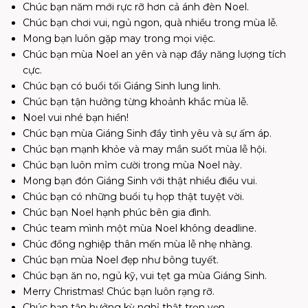
Chúc bạn năm mới rực rỡ hơn cả ánh đèn Noel.
Chúc bạn chơi vui, ngủ ngon, quà nhiều trong mùa lễ.
Mong bạn luôn gặp may trong mọi việc.
Chúc bạn mùa Noel an yên và nạp đầy năng lượng tích
cực.
Chúc bạn có buổi tối Giáng Sinh lung linh.
Chúc bạn tận hưởng từng khoảnh khắc mùa lễ.
Noel vui nhé bạn hiền!
Chúc bạn mùa Giáng Sinh đầy tình yêu và sự ấm áp.
Chúc bạn mạnh khỏe và may mắn suốt mùa lễ hội.
Chúc bạn luôn mỉm cười trong mùa Noel này.
Mong bạn đón Giáng Sinh với thật nhiều điều vui.
Chúc bạn có những buổi tụ họp thật tuyệt vời.
Chúc bạn Noel hạnh phúc bên gia đình.
Chúc team mình một mùa Noel không deadline.
Chúc đồng nghiệp thân mến mùa lễ nhẹ nhàng.
Chúc bạn mùa Noel đẹp như bông tuyết.
Chúc bạn ăn no, ngủ kỹ, vui tẹt ga mùa Giáng Sinh.
Merry Christmas! Chúc bạn luôn rạng rỡ.
Chúc bạn tận hưởng kỳ nghỉ thật trọn vẹn.