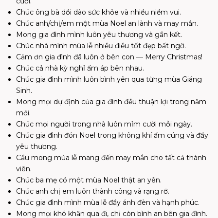
cười.
Chúc ông bà dồi dào sức khỏe và nhiều niềm vui.
Chúc anh/chị/em một mùa Noel an lành và may mắn.
Mong gia đình mình luôn yêu thương và gắn kết.
Chúc nhà mình mùa lễ nhiều điều tốt đẹp bất ngờ.
Cảm ơn gia đình đã luôn ở bên con — Merry Christmas!
Chúc cả nhà kỳ nghỉ ấm áp bên nhau.
Chúc gia đình mình luôn bình yên qua từng mùa Giáng
Sinh.
Mong mọi dự định của gia đình đều thuận lợi trong năm
mới.
Chúc mọi người trong nhà luôn mỉm cười mỗi ngày.
Chúc gia đình đón Noel trong không khí ấm cúng và đầy
yêu thương.
Cầu mong mùa lễ mang đến may mắn cho tất cả thành
viên.
Chúc ba mẹ có một mùa Noel thật an yên.
Chúc anh chị em luôn thành công và rạng rỡ.
Chúc gia đình mình mùa lễ đầy ánh đèn và hạnh phúc.
Mong mọi khó khăn qua đi, chỉ còn bình an bên gia đình.