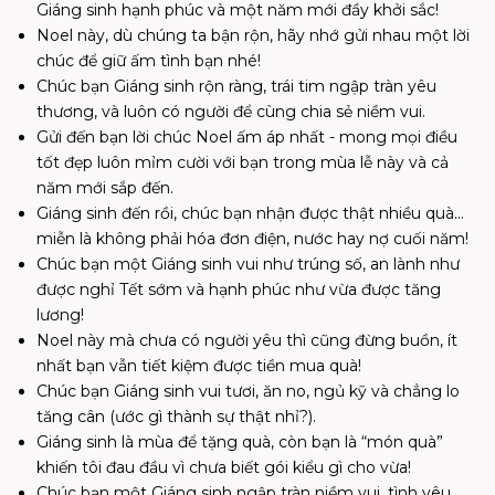
Giáng sinh hạnh phúc và một năm mới đầy khởi sắc!
Noel này, dù chúng ta bận rộn, hãy nhớ gửi nhau một lời
chúc để giữ ấm tình bạn nhé!
Chúc bạn Giáng sinh rộn ràng, trái tim ngập tràn yêu
thương, và luôn có người để cùng chia sẻ niềm vui.
Gửi đến bạn lời chúc Noel ấm áp nhất - mong mọi điều
tốt đẹp luôn mỉm cười với bạn trong mùa lễ này và cả
năm mới sắp đến.
Giáng sinh đến rồi, chúc bạn nhận được thật nhiều quà…
miễn là không phải hóa đơn điện, nước hay nợ cuối năm!
Chúc bạn một Giáng sinh vui như trúng số, an lành như
được nghỉ Tết sớm và hạnh phúc như vừa được tăng
lương!
Noel này mà chưa có người yêu thì cũng đừng buồn, ít
nhất bạn vẫn tiết kiệm được tiền mua quà!
Chúc bạn Giáng sinh vui tươi, ăn no, ngủ kỹ và chẳng lo
tăng cân (ước gì thành sự thật nhỉ?).
Giáng sinh là mùa để tặng quà, còn bạn là “món quà”
khiến tôi đau đầu vì chưa biết gói kiểu gì cho vừa!
Chúc bạn một Giáng sinh ngập tràn niềm vui, tình yêu,