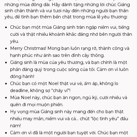
những mùa đông dài. Hãy dành tặng những lời chúc Giáng
sinh chân thành và vui tươi này đến những người bạn thân
yêu, để tình bạn thêm bền chặt trong mùa lễ yêu thương:
Chúc bạn một mùa Giáng sinh tràn ngập niềm vui, tiếng
cười và thật nhiều khoảnh khắc đáng nhớ bên người thân
yêu.
Merry Christmas! Mong bạn luôn rạng rỡ, thành công và
hạnh phúc như ánh sao trên đỉnh cây thông.
Giáng sinh là mùa của yêu thương, và bạn chính là một
phần đáng quý trong cuộc sống của tôi. Cảm ơn vì luôn
đồng hành!
Chúc bạn có một Noel thật vui vẻ, ấm áp, không lo
deadline, không sợ “cháy ví”!
Mùa Noel này, chúc bạn ăn ngon, ngủ kỹ, cười nhiều và
quên đi mọi muộn phiền.
Hy vọng mùa Giáng sinh này mang đến cho bạn thật
nhiều may mắn, niềm vui và cả… chút “lộc tình yêu” đầu
năm!
Cảm ơn vì đã là một người bạn tuyệt vời. Chúc bạn một