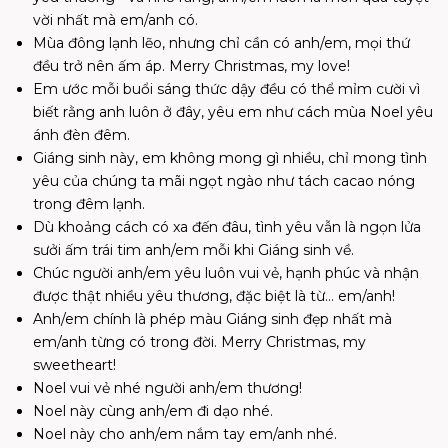
vời nhất mà em/anh có.
Mùa đông lạnh lẽo, nhưng chỉ cần có anh/em, mọi thứ
đều trở nên ấm áp. Merry Christmas, my love!
Em ước mỗi buổi sáng thức dậy đều có thể mỉm cười vì
biết rằng anh luôn ở đây, yêu em như cách mùa Noel yêu
ánh đèn đêm.
Giáng sinh này, em không mong gì nhiều, chỉ mong tình
yêu của chúng ta mãi ngọt ngào như tách cacao nóng
trong đêm lạnh.
Dù khoảng cách có xa đến đâu, tình yêu vẫn là ngọn lửa
sưởi ấm trái tim anh/em mỗi khi Giáng sinh về.
Chúc người anh/em yêu luôn vui vẻ, hạnh phúc và nhận
được thật nhiều yêu thương, đặc biệt là từ… em/anh!
Anh/em chính là phép màu Giáng sinh đẹp nhất mà
em/anh từng có trong đời. Merry Christmas, my
sweetheart!
Noel vui vẻ nhé người anh/em thương!
Noel này cùng anh/em đi dạo nhé.
Noel này cho anh/em nắm tay em/anh nhé.