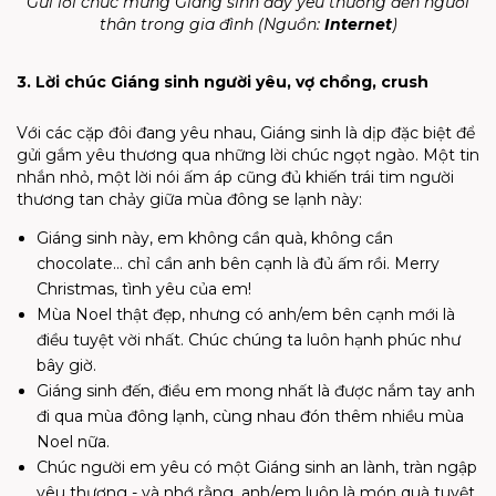
Gửi lời chúc mừng Giáng sinh đầy yêu thương đến người
thân trong gia đình (Nguồn:
Internet
)
3. Lời chúc Giáng sinh người yêu, vợ chồng, crush
Với các cặp đôi đang yêu nhau, Giáng sinh là dịp đặc biệt để
gửi gắm yêu thương qua những lời chúc ngọt ngào. Một tin
nhắn nhỏ, một lời nói ấm áp cũng đủ khiến trái tim người
thương tan chảy giữa mùa đông se lạnh này:
Giáng sinh này, em không cần quà, không cần
chocolate… chỉ cần anh bên cạnh là đủ ấm rồi. Merry
Christmas, tình yêu của em!
Mùa Noel thật đẹp, nhưng có anh/em bên cạnh mới là
điều tuyệt vời nhất. Chúc chúng ta luôn hạnh phúc như
bây giờ.
Giáng sinh đến, điều em mong nhất là được nắm tay anh
đi qua mùa đông lạnh, cùng nhau đón thêm nhiều mùa
Noel nữa.
Chúc người em yêu có một Giáng sinh an lành, tràn ngập
yêu thương - và nhớ rằng, anh/em luôn là món quà tuyệt