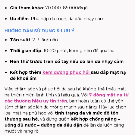
Giá tham khảo
: 70.000–85.000đ/gói
Ưu điểm
: Phù hợp da mụn, da dầu nhạy cảm
HƯỚNG DẪN SỬ DỤNG & LƯU Ý
Tần suất
: 2–3 lần/tuần
Thời gian đắp
: 10–20 phút, không nên để quá lâu
Nên thử trước trên cổ tay nếu có làn da nhạy cảm
Kết hợp thêm
kem dưỡng phục hồi
sau đắp mặt nạ
để khoá ẩm
Việc chăm sóc và phục hồi da sau hè không thể thiếu mặt
nạ thiên nhiên lành tính và hiệu quả. Với
7 dòng mặt nạ từ
các thương hiệu uy tín trên
, bạn hoàn toàn có thể yên
tâm chăm sóc làn da mỏng manh sau nắng. Hãy lựa chọn
loại mặt nạ phù hợp với
tình trạng da và mức độ tổn
thương sau hè
, và đừng quên
kết hợp chống nắng –
uống đủ nước – dưỡng da đều đặn
để làn da luôn căng
mướt và rạng rỡ.