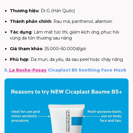
Thương hiệu
: Dr.G (Hàn Quốc)
Thành phần chính
: Rau má, panthenol, allantoin
Tác dụng
: Làm mát tức thì, giảm kích ứng, phục hồi
vùng da tổn thương sau nắng
Giá tham khảo
: 35.000–50.000đ/gói
Phù hợp
: Da mụn, da yếu, da sau peel hoặc cháy nắng
5.
La Roche-Posay
Cicaplast B5 Soothing Face Mask