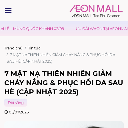
Ễ – MỪNG QUỐC KHÁNH 02/09
ƯU ĐÃI WAON TẠI AEONMALL VIỆ
Trang chủ
Tin tức
7 MẶT NẠ THIÊN NHIÊN GIẢM CHÁY NẮNG & PHỤC HỒI DA
SAU HÈ (CẬP NHẬT 2025)
7 MẶT NẠ THIÊN NHIÊN GIẢM
CHÁY NẮNG & PHỤC HỒI DA SAU
HÈ (CẬP NHẬT 2025)
Đời sống
05/07/2025