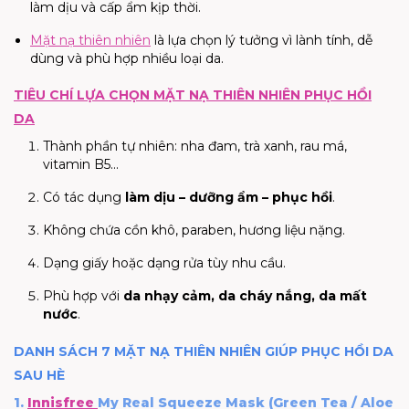
làm dịu và cấp ẩm kịp thời.
Mặt nạ thiên nhiên
là lựa chọn lý tưởng vì lành tính, dễ
dùng và phù hợp nhiều loại da.
TIÊU CHÍ LỰA CHỌN MẶT NẠ THIÊN NHIÊN PHỤC HỒI
DA
Thành phần tự nhiên: nha đam, trà xanh, rau má,
vitamin B5...
Có tác dụng
làm dịu – dưỡng ẩm – phục hồi
.
Không chứa cồn khô, paraben, hương liệu nặng.
Dạng giấy hoặc dạng rửa tùy nhu cầu.
Phù hợp với
da nhạy cảm, da cháy nắng, da mất
nước
.
DANH SÁCH 7 MẶT NẠ THIÊN NHIÊN GIÚP PHỤC HỒI DA
SAU HÈ
1.
Innisfree
My Real Squeeze Mask (Green Tea / Aloe