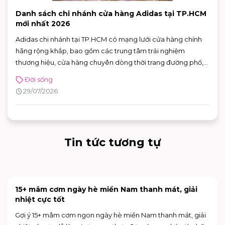
Danh sách chi nhánh cửa hàng Adidas tại TP.HCM
mới nhất 2026
Adidas chi nhánh tại TP.HCM có mạng lưới cửa hàng chính
hãng rộng khắp, bao gồm các trung tâm trải nghiệm
thương hiệu, cửa hàng chuyên dòng thời trang đường phố,
đồ thể thao với nhiều ưu đãi hấp dẫn. Nhờ sự đa dạng về mô
Đời sống
hình và vị trí thuận tiện, khách hàng có thể dễ dàng tìm được
29/07/2026
adidas chi nhánh phù hợp để mua sắm và trải nghiệm các
sản phẩm mới nhất của thương hiệu.
Tin tức tương tự
15+ mâm cơm ngày hè miền Nam thanh mát, giải
nhiệt cực tốt
Gợi ý 15+ mâm cơm ngon ngày hè miền Nam thanh mát, giải