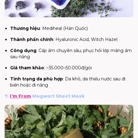
Thương hiệu
: Mediheal (Hàn Quốc)
Thành phần chính
: Hyaluronic Acid, Witch Hazel
Công dụng
: Cấp ẩm chuyên sâu, phục hồi lớp màng ẩm
sau nắng
Giá tham khảo
: ~35.000–50.000đ/gói
Tình trạng da phù hợp
: Da khô, da thiếu nước sau đi
biển hoặc đi nắng
7.
I’m From
Mugwort Sheet Mask