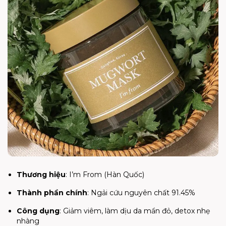
Thương hiệu
: I’m From (Hàn Quốc)
Thành phần chính
: Ngải cứu nguyên chất 91.45%
Công dụng
: Giảm viêm, làm dịu da mẩn đỏ, detox nhẹ
nhàng