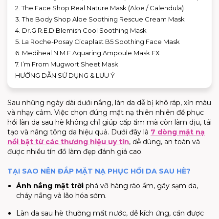
2. The Face Shop Real Nature Mask (Aloe / Calendula)
3. The Body Shop Aloe Soothing Rescue Cream Mask
4. Dr.G R.E.D Blemish Cool Soothing Mask
5. La Roche-Posay Cicaplast B5 Soothing Face Mask
6. Mediheal N.M.F Aquaring Ampoule Mask EX
7. I’m From Mugwort Sheet Mask
HƯỚNG DẪN SỬ DỤNG & LƯU Ý
Sau những ngày dài dưới nắng, làn da dễ bị khô ráp, xỉn màu
và nhạy cảm. Việc chọn đúng mặt nạ thiên nhiên để phục
hồi làn da sau hè không chỉ giúp cấp ẩm mà còn làm dịu, tái
tạo và nâng tông da hiệu quả. Dưới đây là
7 dòng mặt nạ
nổi bật từ các thương hiệu uy tín
, dễ dùng, an toàn và
được nhiều tín đồ làm đẹp đánh giá cao.
TẠI SAO NÊN ĐẮP MẶT NẠ PHỤC HỒI DA SAU HÈ?
Ánh nắng mặt trời
phá vỡ hàng rào ẩm, gây sạm da,
cháy nắng và lão hóa sớm.
Làn da sau hè thường mất nước, dễ kích ứng, cần được