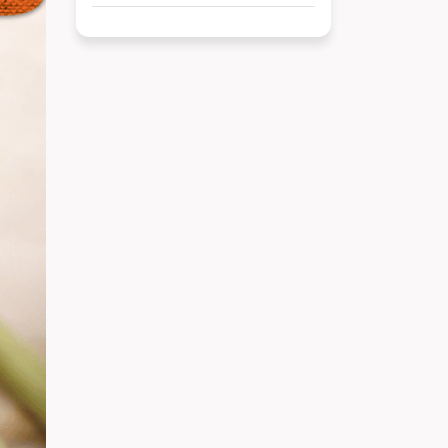
với nhiều ưu đãi hấp dẫn. Nhờ
sự đa dạng về mô hình và vị trí
thuận tiện, khách hàng có thể
dễ dàng tìm được adidas chi
nhánh phù hợp để mua sắm và
trải nghiệm các sản phẩm mới
nhất của thương hiệu.