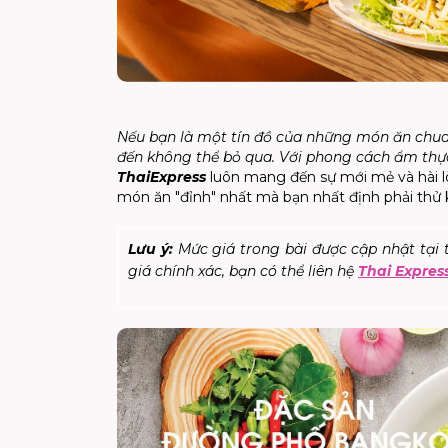
Nếu bạn là một tín đồ của những món ăn chua 
đến không thể bỏ qua. Với phong cách ẩm thực
ThaiExpress
luôn mang đến sự mới mẻ và hài lò
món ăn "đỉnh" nhất mà bạn nhất định phải thử 
Lưu ý:
Mức giá trong bài được cập nhật tại t
giá chính xác, bạn có thể liên hệ
Thai Expres