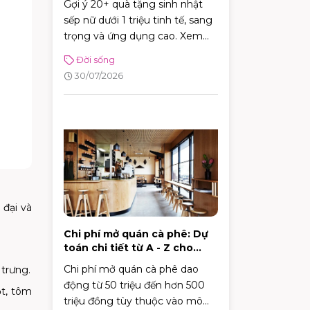
Gợi ý 20+ quà tặng sinh nhật
sếp nữ dưới 1 triệu tinh tế, sang
trọng và ứng dụng cao. Xem
ngay bí kíp chọn quà ghi điểm
Đời sống
tuyệt đối với sếp!
30/07/2026
 đại và
Chi phí mở quán cà phê: Dự
toán chi tiết từ A - Z cho
người mới
Chi phí mở quán cà phê dao
 trưng.
động từ 50 triệu đến hơn 500
ột, tôm
triệu đồng tùy thuộc vào mô