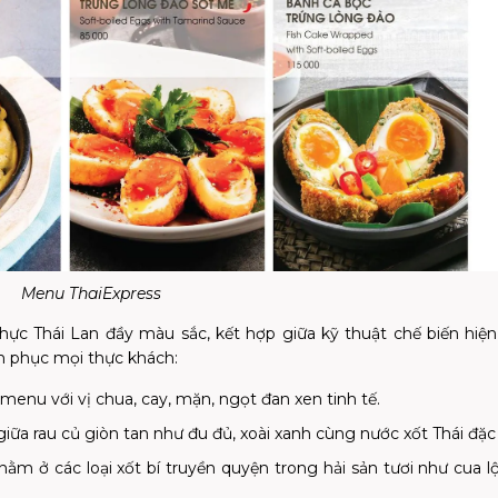
Menu ThaiExpress
c Thái Lan đầy màu sắc, kết hợp giữa kỹ thuật chế biến hiện
h phục mọi thực khách:
menu với vị chua, cay, mặn, ngọt đan xen tinh tế.
iữa rau củ giòn tan như đu đủ, xoài xanh cùng nước
xốt
Thái đặc
m ở các loại xốt bí truyền quyện trong hải sản tươi như cua l