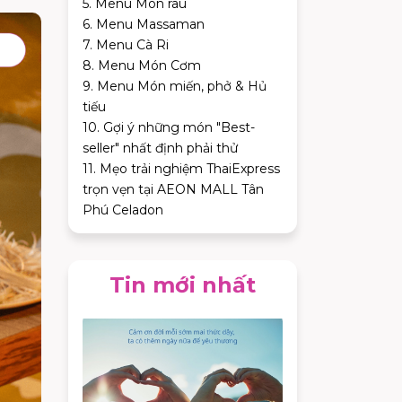
5. Menu Món rau
6. Menu Massaman
7. Menu Cà Ri
8. Menu Món Cơm
9. Menu Món miến, phở & Hủ
tiếu
10. Gợi ý những món "Best-
seller" nhất định phải thử
11. Mẹo trải nghiệm ThaiExpress
trọn vẹn tại AEON MALL Tân
Phú Celadon
Tin mới nhất