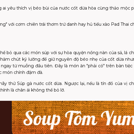
ai yêu thích vị béo bùi của nước cốt dừa hòa cùng thảo mộc
g" với cơm chiên trái thơm trứ danh hay hủ tiếu xào Pad
Thai
ch
hể bỏ qua các món súp với sự hòa quyện nồng nàn của sả, lá c
chăm chút kỹ lưỡng để giữ nguyên độ béo nhẹ của cốt dừa nh
ác ngay từ muỗng đầu tiên. Đây là món ăn "phải có" trên bàn tiệc
các món chính đậm đà.
ãy thử Súp gà nước cốt dừa. Ngược lại, nếu là tín đồ của vị c
nh là chân ái không thể bỏ lỡ.