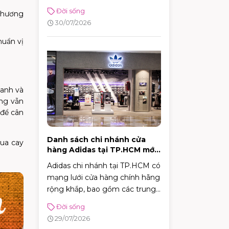
hình, từ cafe vỉa hè, take-away
Đời sống
 phương
tiện lợi đến những không gian
30/07/2026
sân vườn quy mô.
uẩn vị
hanh và
ưng vẫn
 để cân
Danh sách chi nhánh cửa
hua cay
hàng Adidas tại TP.HCM mới
nhất 2026
Adidas chi nhánh tại TP.HCM có
mạng lưới cửa hàng chính hãng
rộng khắp, bao gồm các trung
tâm trải nghiệm thương hiệu,
Đời sống
cửa hàng chuyên dòng thời
29/07/2026
trang đường phố, đồ thể thao