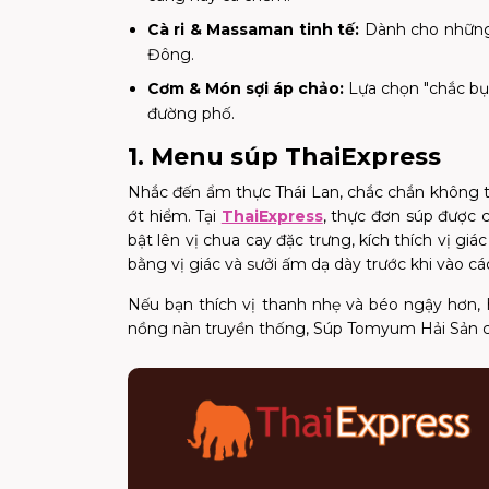
Cà ri & Massaman tinh tế:
Dành cho những 
Đông.
Cơm & Món sợi áp chảo:
Lựa chọn "chắc bụn
đường phố.
1. Menu súp ThaiExpress
Nhắc đến ẩm thực Thái Lan, chắc chắn không t
ớt hiểm. Tại
ThaiExpress
, thực đơn súp được 
bật lên vị chua cay đặc trưng, kích thích vị gi
bằng vị giác và sưởi ấm dạ dày trước khi vào 
Nếu bạn thích vị thanh nhẹ và béo ngậy hơn, h
nồng nàn truyền thống, Súp Tomyum Hải Sản chí