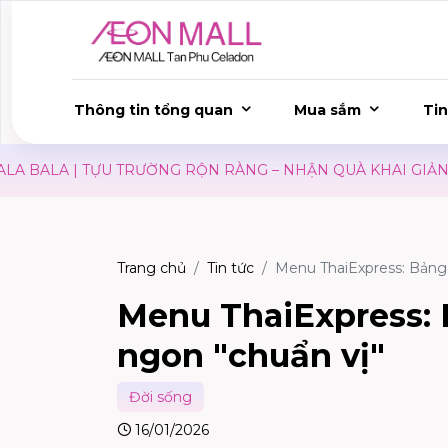
Thông tin tổng quan
Mua sắm
Tin
ỰU TRƯỜNG RỘN RÀNG – NHẬN QUÀ KHAI GIẢNG
SĂN S
Trang chủ
Tin tức
Menu ThaiExpress: Bảng g
Menu ThaiExpress: B
ngon "chuẩn vị"
Đời sống
16/01/2026