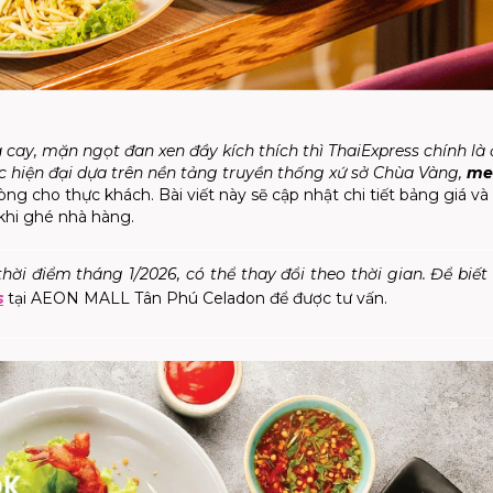
cay, mặn ngọt đan xen đầy kích thích thì ThaiExpress chính là
 hiện đại dựa trên nền tảng truyền thống xứ sở Chùa Vàng,
me
ng cho thực khách. Bài viết này sẽ cập nhật chi tiết bảng giá v
khi ghé nhà hàng.
hời điểm tháng 1/2026, có thể thay đổi theo thời gian. Để biết
s
tại AEON MALL Tân Phú Celadon để được tư vấn.