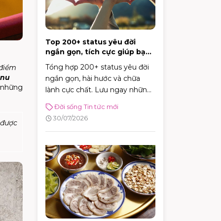
Top 200+ status yêu đời
ngắn gọn, tích cực giúp bạn
vui vẻ mỗi ngày
Tổng hợp 200+ status yêu đời
 điểm
nu
ngắn gọn, hài hước và chữa
à những
lành cực chất. Lưu ngay những
caption tích cực giúp bạn vui vẻ
Đời sống
Tin tức mới
và tràn đầy năng lượng mỗi
30/07/2026
 được
ngày!