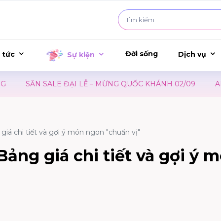
Đời sống
 tức
Dịch vụ
Sự kiện
ALE ĐẠI LỄ – MỪNG QUỐC KHÁNH 02/09
ALDO | ĐÓN M
iá chi tiết và gợi ý món ngon "chuẩn vị"
ảng giá chi tiết và gợi ý 