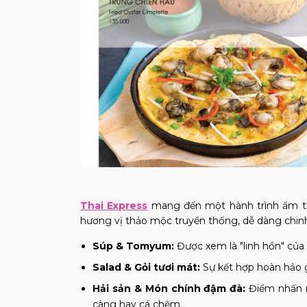
Thai Express
mang đến một hành trình ẩm thự
hương vị thảo mộc truyền thống, dễ dàng chin
Súp & Tomyum:
Được xem là "linh hồn" của 
Salad & Gỏi tươi mát:
Sự kết hợp hoàn hảo g
Hải sản & Món chính đậm đà:
Điểm nhấn nằ
càng hay cá chẽm.