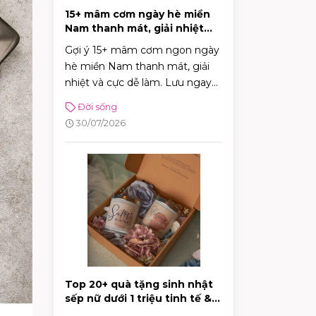
15+ mâm cơm ngày hè miền
Nam thanh mát, giải nhiệt
cực tốt
Gợi ý 15+ mâm cơm ngon ngày
hè miền Nam thanh mát, giải
nhiệt và cực dễ làm. Lưu ngay
thực đơn phong phú giúp bữa
Đời sống
cơm gia đình luôn đậm đà, tròn
30/07/2026
vị!
Top 20+ quà tặng sinh nhật
sếp nữ dưới 1 triệu tinh tế &
sang trọng