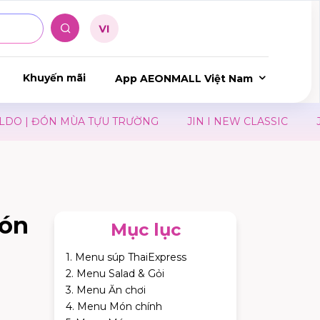
Khuyến mãi
App AEONMALL Việt Nam
ÙA TỰU TRƯỜNG
JIN I NEW CLASSIC
JIN I YOU CA
món
Mục lục
1. Menu súp ThaiExpress
2. Menu Salad & Gỏi
3. Menu Ăn chơi
4. Menu Món chính