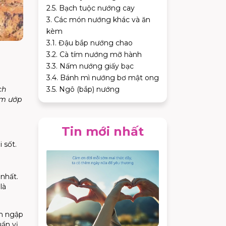
2.5. Bạch tuộc nướng cay
3. Các món nướng khác và ăn
kèm
3.1. Đậu bắp nướng chao
3.2. Cà tím nướng mỡ hành
3.3. Nấm nướng giấy bạc
3.4. Bánh mì nướng bơ mật ong
ch
3.5. Ngô (bắp) nướng
ẩm ướp
Tin mới nhất
 sốt.
 nhất.
là
ấm ngập
ẩn vị.