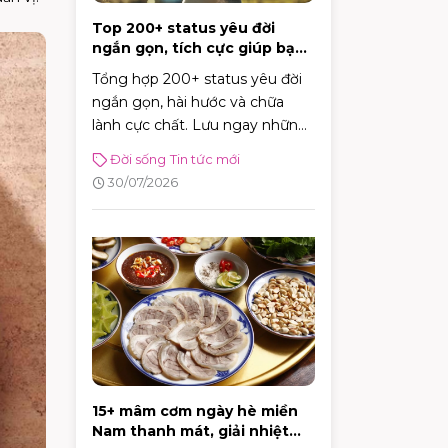
Top 200+ status yêu đời
ngắn gọn, tích cực giúp bạn
vui vẻ mỗi ngày
Tổng hợp 200+ status yêu đời
ngắn gọn, hài hước và chữa
lành cực chất. Lưu ngay những
caption tích cực giúp bạn vui vẻ
Đời sống
Tin tức mới
và tràn đầy năng lượng mỗi
30/07/2026
ngày!
15+ mâm cơm ngày hè miền
Nam thanh mát, giải nhiệt