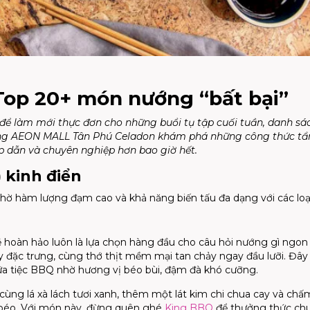
Top 20+ món nướng “bất bại”
để làm mới thực đơn cho những buổi tụ tập cuối tuần, danh sá
 cùng AEON MALL Tân Phú Celadon khám phá những công thức t
 dẫn và chuyên nghiệp hơn bao giờ hết.
 kinh điển
 nhờ hàm lượng đạm cao và khả năng biến tấu đa dạng với các loại
kẽ hoàn hảo luôn là lựa chọn hàng đầu cho câu hỏi nướng gì ngon
 đặc trưng, cùng thớ thịt mềm mại tan chảy ngay đầu lưỡi. Đây 
a tiệc BBQ nhờ hương vị béo bùi, đậm đà khó cưỡng.
n cùng lá xà lách tươi xanh, thêm một lát kim chi chua cay và ch
 béo. Với món này, đừng quên ghé
King BBQ
để thưởng thức chu