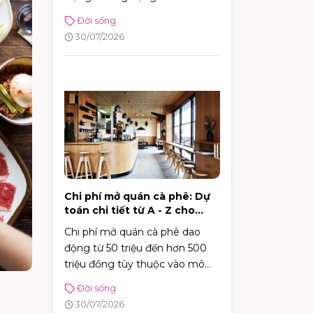
ngay bí kíp chọn quà ghi điểm
Đời sống
tuyệt đối với sếp!
30/07/2026
Chi phí mở quán cà phê: Dự
toán chi tiết từ A - Z cho
người mới
Chi phí mở quán cà phê dao
động từ 50 triệu đến hơn 500
triệu đồng tùy thuộc vào mô
hình, từ cafe vỉa hè, take-away
Đời sống
tiện lợi đến những không gian
30/07/2026
sân vườn quy mô.