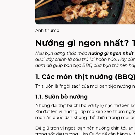
Ảnh thumb
Nướng gì ngon nhất? 
Nếu bạn đang thắc mắc
nướng gì ngon nhất
dưới đây chính là câu trả lời hoàn hảo. Hãy
đậm đà giúp bàn tiệc BBQ của bạn trở nên hấp
1. Các món thịt nướng (BBQ)
Thịt luôn là "ngôi sao" của mọi bàn tiệc nướng
1.1. Sườn bò nướng
Những dải thịt ba chỉ bò với tỷ lệ nạc mỡ xen 
Khi đặt lên vỉ nướng, lớp mỡ xèo xèo thơm ngậy
món ăn quốc dân không thể thiếu trong mọi bữ
Để giữ trọn vị ngọt, bạn nên nướng chín tới, ă
trong sốt đậu tương Hàn Quốc để cân bằng vị