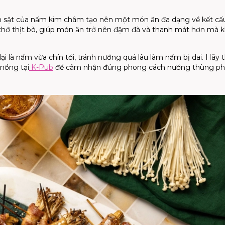
ần sật của nấm kim châm tạo nên một món ăn đa dạng về kết cấu
 thớ thịt bò, giúp món ăn trở nên đậm đà và thanh mát hơn mà 
lại là nấm vừa chín tới, tránh nướng quá lâu làm nấm bị dai. Hãy 
nồng tại
K-Pub
để cảm nhận đúng phong cách nướng thùng p