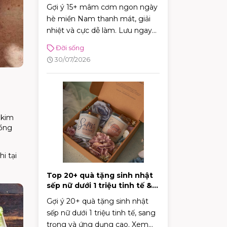
cực tốt
Gợi ý 15+ mâm cơm ngon ngày
hè miền Nam thanh mát, giải
nhiệt và cực dễ làm. Lưu ngay
thực đơn phong phú giúp bữa
Đời sống
cơm gia đình luôn đậm đà, tròn
30/07/2026
vị!
 kim
tổng
i tại
Top 20+ quà tặng sinh nhật
sếp nữ dưới 1 triệu tinh tế &
sang trọng
Gợi ý 20+ quà tặng sinh nhật
sếp nữ dưới 1 triệu tinh tế, sang
trọng và ứng dụng cao. Xem