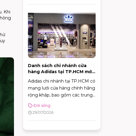
. Khi
không
thử
huy
Danh sách chi nhánh cửa
hàng Adidas tại TP.HCM mới
nhất 2026
Adidas chi nhánh tại TP.HCM có
mạng lưới cửa hàng chính hãng
rộng khắp, bao gồm các trung
tâm trải nghiệm thương hiệu,
Đời sống
cửa hàng chuyên dòng thời
29/07/2026
trang đường phố, đồ thể thao
với nhiều ưu đãi hấp dẫn. Nhờ
sự đa dạng về mô hình và vị trí