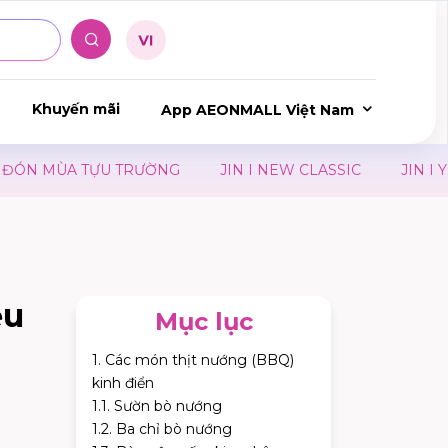
Khuyến mãi
App AEONMALL Việt Nam
 TRƯỜNG
JIN I NEW CLASSIC
JIN I YOU CAN BE AN
ệu
Mục lục
1. Các món thịt nướng (BBQ)
kinh điển
1.1. Sườn bò nướng
1.2. Ba chỉ bò nướng