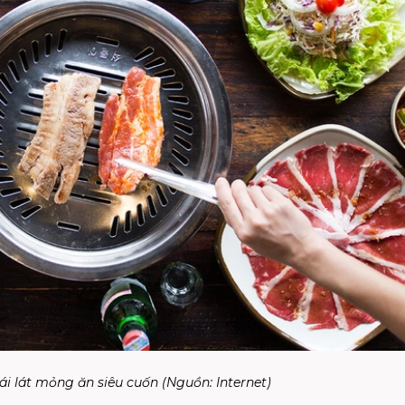
ái lát mỏng ăn siêu cuốn (Nguồn: Internet)