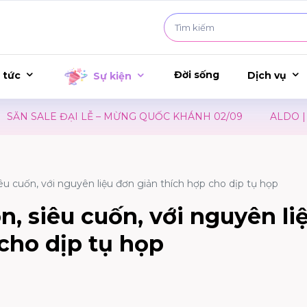
Đời sống
 tức
Dịch vụ
Sự kiện
 LỄ – MỪNG QUỐC KHÁNH 02/09
ALDO | ĐÓN MÙA TỰU
u cuốn, với nguyên liệu đơn giản thích hợp cho dịp tụ họp
, siêu cuốn, với nguyên li
cho dịp tụ họp