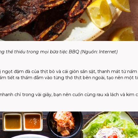
 thể thiếu trong mọi bữa tiệc BBQ (Nguồn: Internet)
ị ngọt đậm đà của thịt bò và cái giòn sần sật, thanh mát từ nấm
ấm tiết ra thấm đẫm vào từng thớ thịt bên ngoài, tạo nên một 
hanh chỉ trong vài giây, bạn nên cuốn cùng rau xà lách và kim ch