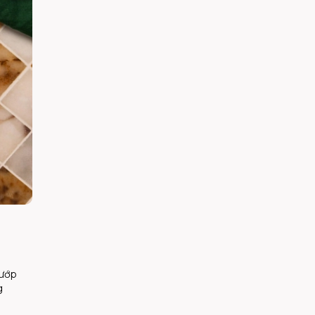
thuận tiện, khách hàng có thể
dễ dàng tìm được adidas chi
nhánh phù hợp để mua sắm và
trải nghiệm các sản phẩm mới
nhất của thương hiệu.
 ướp
g