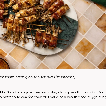
m thơm ngon giòn sần sật (Nguồn: Internet)
khi lớp lá bên ngoài cháy xém nhẹ, kết hợp với thịt bò băm tẩm
nét tinh tế của ẩm thực Việt với vị béo của thịt mỡ quyện cùn
.