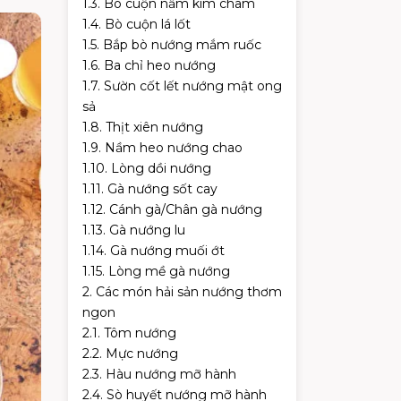
1.3. Bò cuộn nấm kim châm
1.4. Bò cuộn lá lốt
1.5. Bắp bò nướng mắm ruốc
1.6. Ba chỉ heo nướng
1.7. Sườn cốt lết nướng mật ong
sả
1.8. Thịt xiên nướng
1.9. Nầm heo nướng chao
1.10. Lòng dồi nướng
1.11. Gà nướng sốt cay
1.12. Cánh gà/Chân gà nướng
1.13. Gà nướng lu
1.14. Gà nướng muối ớt
1.15. Lòng mề gà nướng
2. Các món hải sản nướng thơm
ngon
2.1. Tôm nướng
2.2. Mực nướng
2.3. Hàu nướng mỡ hành
2.4. Sò huyết nướng mỡ hành