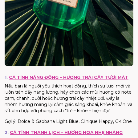
1.
CÁ TÍNH NĂNG ĐỘNG – HƯƠNG TRÁI CÂY TƯƠI MÁT
Nếu bạn là người yêu thích hoạt động, thích sự tươi mới và
luôn tràn đầy năng lượng, hãy chọn các mùi hương có note
cam, chanh, bưởi hoặc hương trái cây nhiệt đới. Đây là
nhóm hương mang lại cảm giác sảng khoái, khỏe khoắn, và
rất phù hợp với phong cách “trẻ – khỏe – hiện đại”.
Gợi ý: Dolce & Gabbana Light Blue, Clinique Happy, CK One
2.
CÁ TÍNH THANH LỊCH – HƯƠNG HOA NHẸ NHÀNG