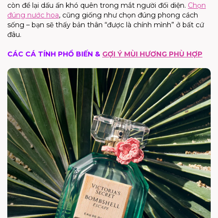
còn để lại dấu ấn khó quên trong mắt người đối diện.
Chọn
đúng nước hoa
, cũng giống như chọn đúng phong cách
sống – bạn sẽ thấy bản thân “được là chính mình” ở bất cứ
đâu.
CÁC CÁ TÍNH PHỔ BIẾN &
GỢI Ý MÙI HƯƠNG PHÙ HỢP