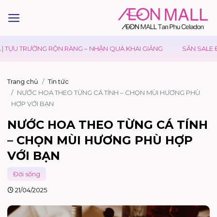
 TRƯỜNG RỘN RÀNG – NHẬN QUÀ KHAI GIẢNG
SĂN SALE ĐẠI LỄ
Trang chủ
Tin tức
NƯỚC HOA THEO TỪNG CÁ TÍNH – CHỌN MÙI HƯƠNG PHÙ
HỢP VỚI BẠN
NƯỚC HOA THEO TỪNG CÁ TÍNH
– CHỌN MÙI HƯƠNG PHÙ HỢP
VỚI BẠN
Đời sống
21/04/2025