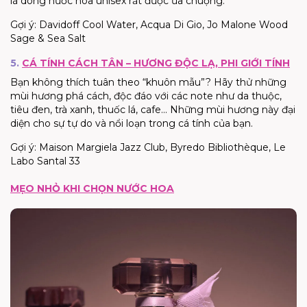
là dòng nước hoa unisex rất được ưa chuộng.
Gợi ý: Davidoff Cool Water, Acqua Di Gio, Jo Malone Wood
Sage & Sea Salt
5.
CÁ TÍNH CÁCH TÂN – HƯƠNG ĐỘC LẠ, PHI GIỚI TÍNH
Bạn không thích tuân theo “khuôn mẫu”? Hãy thử những
mùi hương phá cách, độc đáo với các note như da thuộc,
tiêu đen, trà xanh, thuốc lá, cafe... Những mùi hương này đại
diện cho sự tự do và nổi loạn trong cá tính của bạn.
Gợi ý: Maison Margiela Jazz Club, Byredo Bibliothèque, Le
Labo Santal 33
MẸO NHỎ KHI CHỌN NƯỚC HOA