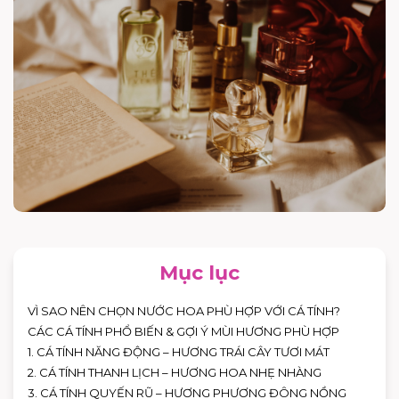
Mục lục
VÌ SAO NÊN CHỌN NƯỚC HOA PHÙ HỢP VỚI CÁ TÍNH?
CÁC CÁ TÍNH PHỔ BIẾN & GỢI Ý MÙI HƯƠNG PHÙ HỢP
1. CÁ TÍNH NĂNG ĐỘNG – HƯƠNG TRÁI CÂY TƯƠI MÁT
2. CÁ TÍNH THANH LỊCH – HƯƠNG HOA NHẸ NHÀNG
3. CÁ TÍNH QUYẾN RŨ – HƯƠNG PHƯƠNG ĐÔNG NỒNG