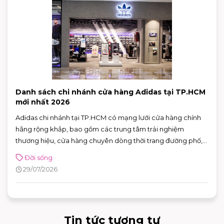
Danh sách chi nhánh cửa hàng Adidas tại TP.HCM
mới nhất 2026
Adidas chi nhánh tại TP.HCM có mạng lưới cửa hàng chính
hãng rộng khắp, bao gồm các trung tâm trải nghiệm
thương hiệu, cửa hàng chuyên dòng thời trang đường phố,
đồ thể thao với nhiều ưu đãi hấp dẫn. Nhờ sự đa dạng về mô
Đời sống
hình và vị trí thuận tiện, khách hàng có thể dễ dàng tìm được
29/07/2026
adidas chi nhánh phù hợp để mua sắm và trải nghiệm các
sản phẩm mới nhất của thương hiệu.
Tin tức tương tự