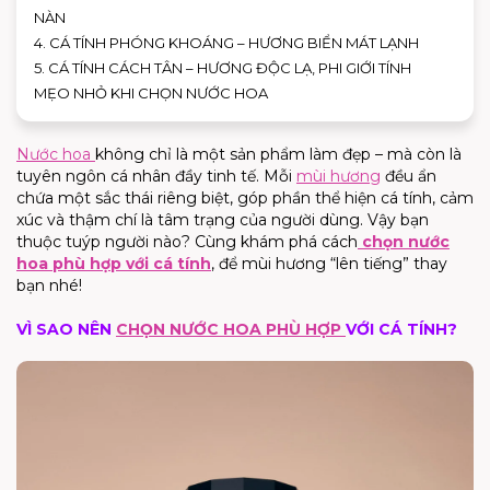
NÀN
4. CÁ TÍNH PHÓNG KHOÁNG – HƯƠNG BIỂN MÁT LẠNH
5. CÁ TÍNH CÁCH TÂN – HƯƠNG ĐỘC LẠ, PHI GIỚI TÍNH
MẸO NHỎ KHI CHỌN NƯỚC HOA
Nước hoa
không chỉ là một sản phẩm làm đẹp – mà còn là
tuyên ngôn cá nhân đầy tinh tế. Mỗi
mùi hương
đều ẩn
chứa một sắc thái riêng biệt, góp phần thể hiện cá tính, cảm
xúc và thậm chí là tâm trạng của người dùng. Vậy bạn
thuộc tuýp người nào? Cùng khám phá cách
chọn nước
hoa phù hợp với cá tính
, để mùi hương “lên tiếng” thay
bạn nhé!
VÌ SAO NÊN
CHỌN NƯỚC HOA PHÙ HỢP
VỚI CÁ TÍNH?