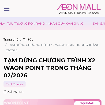
 | TỰU TRƯỜNG RỘN RÀNG – NHẬN QUÀ KHAI GIẢNG
SĂN SALE 
Trang chủ
Tin tức
TẠM DỪNG CHƯƠNG TRÌNH X2 WAON POINT TRONG THÁNG
02/2026
TẠM DỪNG CHƯƠNG TRÌNH X2
WAON POINT TRONG THÁNG
02/2026
Tin tức mới
27/02/2026