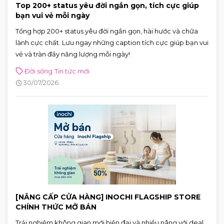
Top 200+ status yêu đời ngắn gọn, tích cực giúp
bạn vui vẻ mỗi ngày
Tổng hợp 200+ status yêu đời ngắn gọn, hài hước và chữa
lành cực chất. Lưu ngay những caption tích cực giúp bạn vui
vẻ và tràn đầy năng lượng mỗi ngày!
Đời sống
Tin tức mới
30/07/2026
[NÂNG CẤP CỬA HÀNG] INOCHI FLAGSHIP STORE
CHÍNH THỨC MỞ BÁN
Trải nghiệm không gian mới hiện đại và nhiều nâng với deal