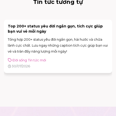
Tin tức tương tự
[NÂNG CẤP CỬA HÀNG] INOCHI FLAGSHIP STORE
CHÍNH THỨC MỞ BÁN
Trải nghiệm không gian mới hiện đại và nhiều nâng với deal
hot lên đến 50% tại INOCHI
Tin tức mới
31/07/2026