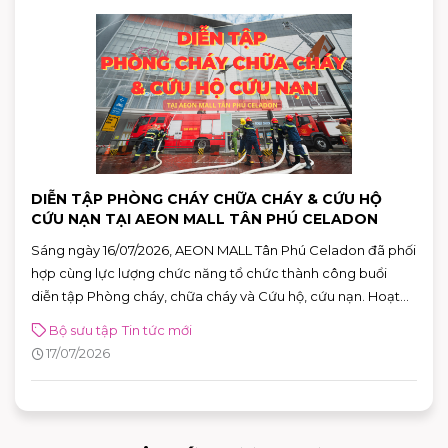
DIỄN TẬP PHÒNG CHÁY CHỮA CHÁY & CỨU HỘ
CỨU NẠN TẠI AEON MALL TÂN PHÚ CELADON
Sáng ngày 16/07/2026, AEON MALL Tân Phú Celadon đã phối
hợp cùng lực lượng chức năng tổ chức thành công buổi
diễn tập Phòng cháy, chữa cháy và Cứu hộ, cứu nạn. Hoạt
động góp phần nâng cao khả năng ứng phó với các tình
Bộ sưu tập
Tin tức mới
huống khẩn cấp, khẳng định cam kết xây dựng môi trường
17/07/2026
mua sắm, vui chơi và giải trí an toàn cho mọi khách hàng.