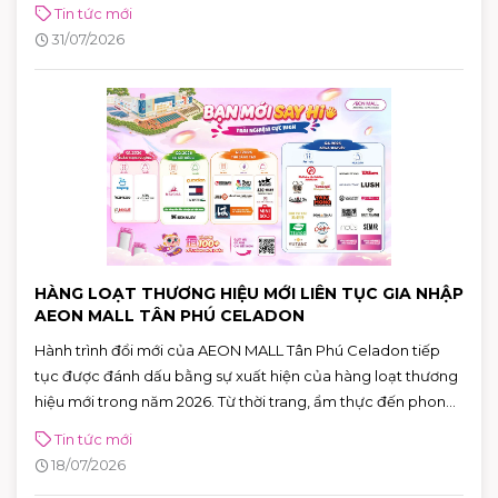
thực chuẩn Nhật, khách hàng còn có cơ hội tham gia chuỗi
Tin tức mới
hoạt động đặc biệt và nhận nhiều phần quà hấp dẫn đến hết
31/07/2026
ngày 02/08.
HÀNG LOẠT THƯƠNG HIỆU MỚI LIÊN TỤC GIA NHẬP
AEON MALL TÂN PHÚ CELADON
Hành trình đổi mới của AEON MALL Tân Phú Celadon tiếp
tục được đánh dấu bằng sự xuất hiện của hàng loạt thương
hiệu mới trong năm 2026. Từ thời trang, ẩm thực đến phong
cách sống, cùng hơn 100 thương hiệu sẽ lần lượt ra mắt,
Tin tức mới
mang đến những trải nghiệm mua sắm và giải trí ngày càng
18/07/2026
đa dạng cho khách hàng.