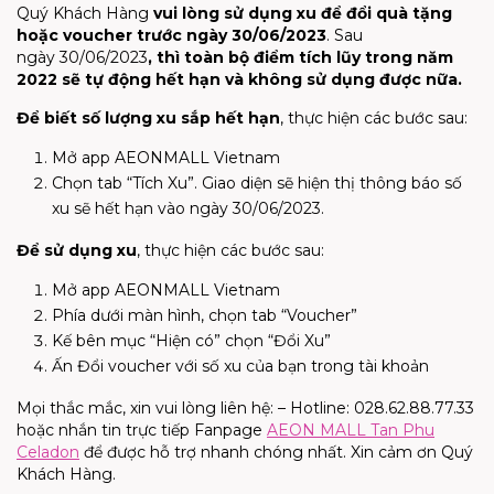
Quý Khách Hàng
vui lòng sử dụng xu để đổi quà tặng
hoặc voucher trước ngày 30/06/2023
. Sau
ng
ày
30/06/2023
, thì toàn bộ điểm tích lũy trong năm
2022 sẽ tự động hết hạn và không sử dụng được nữa.
Để biết số lượng xu sắp hết hạn
, thực hiện các bước sau:
Mở app AEONMALL Vietnam
Chọn tab “Tích Xu”. Giao diện sẽ hiện thị thông báo số
xu sẽ hết hạn vào ngày 30/06/2023.
Để sử dụng xu
, thực hiện các bước sau:
Mở app AEONMALL Vietnam
Phía dưới màn hình, chọn tab “Voucher”
Kế bên mục “Hiện có” chọn “Đổi Xu”
Ấn Đổi voucher với số xu của bạn trong tài khoản
Mọi thắc mắc, xin vui lòng liên hệ: – Hotline: 028.62.88.77.33
hoặc nhắn tin trực tiếp Fanpage
AEON MALL Tan Phu
Celadon
để được hỗ trợ nhanh chóng nhất. Xin cảm ơn Quý
Khách Hàng.