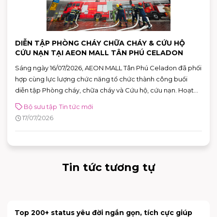
DIỄN TẬP PHÒNG CHÁY CHỮA CHÁY & CỨU HỘ
CỨU NẠN TẠI AEON MALL TÂN PHÚ CELADON
Sáng ngày 16/07/2026, AEON MALL Tân Phú Celadon đã phối
hợp cùng lực lượng chức năng tổ chức thành công buổi
diễn tập Phòng cháy, chữa cháy và Cứu hộ, cứu nạn. Hoạt
động góp phần nâng cao khả năng ứng phó với các tình
Bộ sưu tập
Tin tức mới
huống khẩn cấp, khẳng định cam kết xây dựng môi trường
17/07/2026
mua sắm, vui chơi và giải trí an toàn cho mọi khách hàng.
Tin tức tương tự
[NÂNG CẤP CỬA HÀNG] INOCHI FLAGSHIP STORE