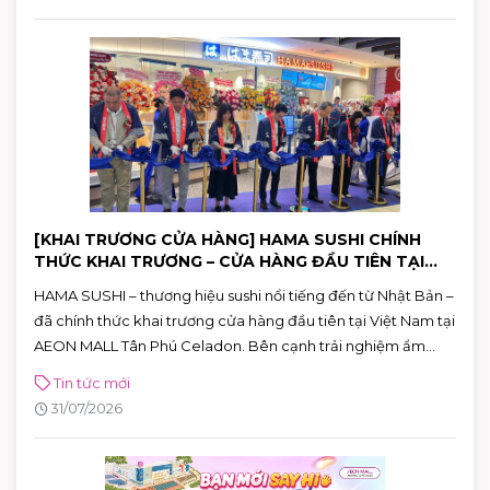
[KHAI TRƯƠNG CỬA HÀNG] HAMA SUSHI CHÍNH
THỨC KHAI TRƯƠNG – CỬA HÀNG ĐẦU TIÊN TẠI
VIỆT NAM
HAMA SUSHI – thương hiệu sushi nổi tiếng đến từ Nhật Bản –
đã chính thức khai trương cửa hàng đầu tiên tại Việt Nam tại
AEON MALL Tân Phú Celadon. Bên cạnh trải nghiệm ẩm
thực chuẩn Nhật, khách hàng còn có cơ hội tham gia chuỗi
Tin tức mới
hoạt động đặc biệt và nhận nhiều phần quà hấp dẫn đến hết
31/07/2026
ngày 02/08.