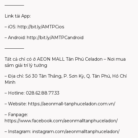
————–
Link tải App:
– iOS: http://bit.ly/AMTPCios
– Android: http://bit.ly/AMTPCandroid
————–
Tất cả chỉ có ở AEON MALL Tân Phú Celadon – Nơi mua
sắm giải trí lý tưởng
– Địa chỉ: Số 30 Tân Thắng, P. Sơn Kỳ, Q. Tân Phú, Hồ Chí
Minh
– Hotline: 028.62.88.77.33
– Website: https://aeonmall-tanphuceladon.com.vn/
– Fanpage:
https://www.facebook.com/aeonmalltanphuceladon/
– Instagram: instagram.com/aeonmalltanphuceladon/