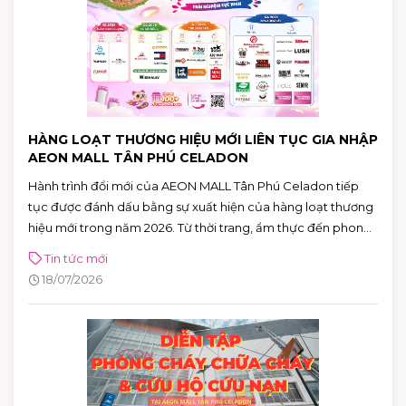
HÀNG LOẠT THƯƠNG HIỆU MỚI LIÊN TỤC GIA NHẬP
AEON MALL TÂN PHÚ CELADON
Hành trình đổi mới của AEON MALL Tân Phú Celadon tiếp
tục được đánh dấu bằng sự xuất hiện của hàng loạt thương
hiệu mới trong năm 2026. Từ thời trang, ẩm thực đến phong
cách sống, cùng hơn 100 thương hiệu sẽ lần lượt ra mắt,
Tin tức mới
mang đến những trải nghiệm mua sắm và giải trí ngày càng
18/07/2026
đa dạng cho khách hàng.