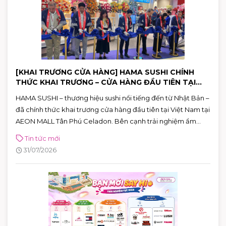
[KHAI TRƯƠNG CỬA HÀNG] HAMA SUSHI CHÍNH
THỨC KHAI TRƯƠNG – CỬA HÀNG ĐẦU TIÊN TẠI
VIỆT NAM
HAMA SUSHI – thương hiệu sushi nổi tiếng đến từ Nhật Bản –
đã chính thức khai trương cửa hàng đầu tiên tại Việt Nam tại
AEON MALL Tân Phú Celadon. Bên cạnh trải nghiệm ẩm
thực chuẩn Nhật, khách hàng còn có cơ hội tham gia chuỗi
Tin tức mới
hoạt động đặc biệt và nhận nhiều phần quà hấp dẫn đến hết
31/07/2026
ngày 02/08.