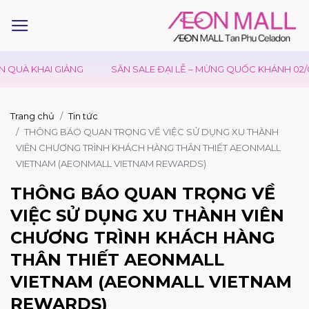
À KHAI GIẢNG
SĂN SALE ĐẠI LỄ – MỪNG QUỐC KHÁNH 02/09
Trang chủ
Tin tức
THÔNG BÁO QUAN TRỌNG VỀ VIỆC SỬ DỤNG XU THÀNH
VIÊN CHƯƠNG TRÌNH KHÁCH HÀNG THÂN THIẾT AEONMALL
VIETNAM (AEONMALL VIETNAM REWARDS)
THÔNG BÁO QUAN TRỌNG VỀ
VIỆC SỬ DỤNG XU THÀNH VIÊN
CHƯƠNG TRÌNH KHÁCH HÀNG
THÂN THIẾT AEONMALL
VIETNAM (AEONMALL VIETNAM
REWARDS)