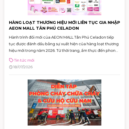
HÀNG LOẠT THƯƠNG HIỆU MỚI LIÊN TỤC GIA NHẬP
AEON MALL TÂN PHÚ CELADON
Hành trình đổi mới của AEON MALL Tân Phú Celadon tiếp
tục được đánh dấu bằng sự xuất hiện của hàng loạt thương
hiệu mới trong năm 2026. Từ thời trang, ẩm thực đến phong
cách sống, cùng hơn 100 thương hiệu sẽ lần lượt ra mắt,
Tin tức mới
mang đến những trải nghiệm mua sắm và giải trí ngày càng
18/07/2026
đa dạng cho khách hàng.