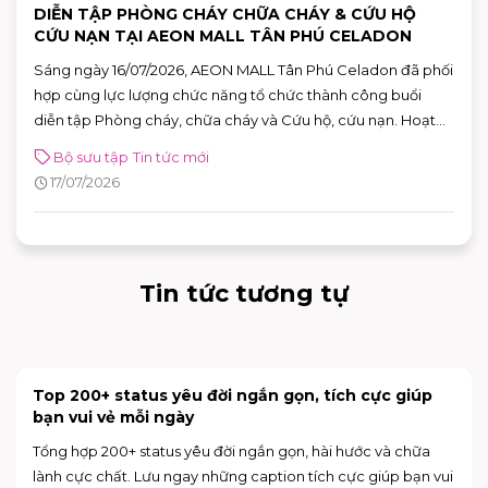
DIỄN TẬP PHÒNG CHÁY CHỮA CHÁY & CỨU HỘ
CỨU NẠN TẠI AEON MALL TÂN PHÚ CELADON
Sáng ngày 16/07/2026, AEON MALL Tân Phú Celadon đã phối
hợp cùng lực lượng chức năng tổ chức thành công buổi
diễn tập Phòng cháy, chữa cháy và Cứu hộ, cứu nạn. Hoạt
động góp phần nâng cao khả năng ứng phó với các tình
Bộ sưu tập
Tin tức mới
huống khẩn cấp, khẳng định cam kết xây dựng môi trường
17/07/2026
mua sắm, vui chơi và giải trí an toàn cho mọi khách hàng.
Tin tức tương tự
[NÂNG CẤP CỬA HÀNG] INOCHI FLAGSHIP STORE
CHÍNH THỨC MỞ BÁN
Trải nghiệm không gian mới hiện đại và nhiều nâng với deal
hot lên đến 50% tại INOCHI