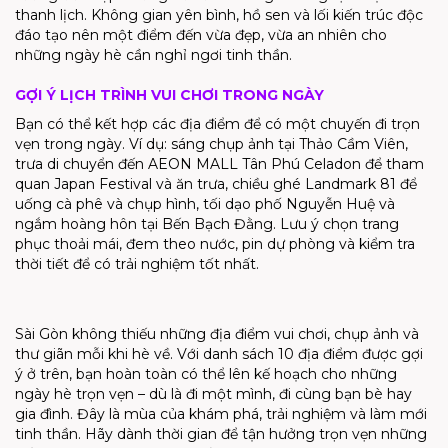
thanh lịch. Không gian yên bình, hồ sen và lối kiến trúc độc
đáo tạo nên một điểm đến vừa đẹp, vừa an nhiên cho
những ngày hè cần nghỉ ngơi tinh thần.
GỢI Ý LỊCH TRÌNH VUI CHƠI TRONG NGÀY
Bạn có thể kết hợp các địa điểm để có một chuyến đi trọn
vẹn trong ngày. Ví dụ: sáng chụp ảnh tại Thảo Cầm Viên,
trưa di chuyển đến AEON MALL Tân Phú Celadon để tham
quan Japan Festival và ăn trưa, chiều ghé Landmark 81 để
uống cà phê và chụp hình, tối dạo phố Nguyễn Huệ và
ngắm hoàng hôn tại Bến Bạch Đằng. Lưu ý chọn trang
phục thoải mái, đem theo nước, pin dự phòng và kiểm tra
thời tiết để có trải nghiệm tốt nhất.
Sài Gòn không thiếu những địa điểm vui chơi, chụp ảnh và
thư giãn mỗi khi hè về. Với danh sách 10 địa điểm được gợi
ý ở trên, bạn hoàn toàn có thể lên kế hoạch cho những
ngày hè trọn vẹn – dù là đi một mình, đi cùng bạn bè hay
gia đình. Đây là mùa của khám phá, trải nghiệm và làm mới
tinh thần. Hãy dành thời gian để tận hưởng trọn vẹn những