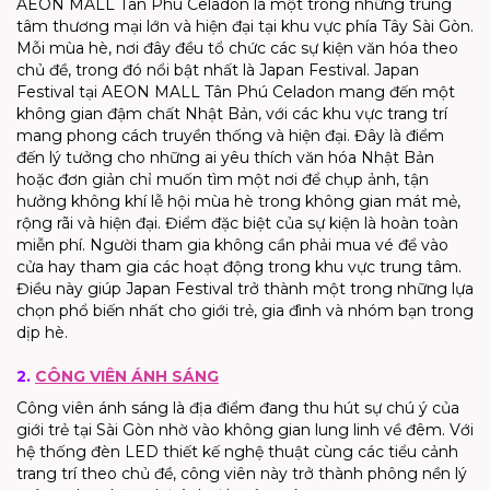
AEON MALL Tân Phú Celadon là một trong những trung
tâm thương mại lớn và hiện đại tại khu vực phía Tây Sài Gòn.
Mỗi mùa hè, nơi đây đều tổ chức các sự kiện văn hóa theo
chủ đề, trong đó nổi bật nhất là Japan Festival. Japan
Festival tại AEON MALL Tân Phú Celadon mang đến một
không gian đậm chất Nhật Bản, với các khu vực trang trí
mang phong cách truyền thống và hiện đại. Đây là điểm
đến lý tưởng cho những ai yêu thích văn hóa Nhật Bản
hoặc đơn giản chỉ muốn tìm một nơi để chụp ảnh, tận
hưởng không khí lễ hội mùa hè trong không gian mát mẻ,
rộng rãi và hiện đại. Điểm đặc biệt của sự kiện là hoàn toàn
miễn phí. Người tham gia không cần phải mua vé để vào
cửa hay tham gia các hoạt động trong khu vực trung tâm.
Điều này giúp Japan Festival trở thành một trong những lựa
chọn phổ biến nhất cho giới trẻ, gia đình và nhóm bạn trong
dịp hè.
2.
CÔNG VIÊN ÁNH SÁNG
Công viên ánh sáng là địa điểm đang thu hút sự chú ý của
giới trẻ tại Sài Gòn nhờ vào không gian lung linh về đêm. Với
hệ thống đèn LED thiết kế nghệ thuật cùng các tiểu cảnh
trang trí theo chủ đề, công viên này trở thành phông nền lý