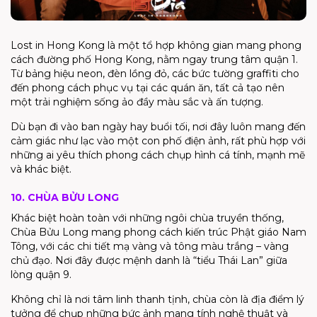
Lost in Hong Kong là một tổ hợp không gian mang phong
cách đường phố Hong Kong, nằm ngay trung tâm quận 1.
Từ bảng hiệu neon, đèn lồng đỏ, các bức tường graffiti cho
đến phong cách phục vụ tại các quán ăn, tất cả tạo nên
một trải nghiệm sống ảo đầy màu sắc và ấn tượng.
Dù bạn đi vào ban ngày hay buổi tối, nơi đây luôn mang đến
cảm giác như lạc vào một con phố điện ảnh, rất phù hợp với
những ai yêu thích phong cách chụp hình cá tính, mạnh mẽ
và khác biệt.
10. CHÙA BỬU LONG
Khác biệt hoàn toàn với những ngôi chùa truyền thống,
Chùa Bửu Long mang phong cách kiến trúc Phật giáo Nam
Tông, với các chi tiết mạ vàng và tông màu trắng – vàng
chủ đạo. Nơi đây được mệnh danh là “tiểu Thái Lan” giữa
lòng quận 9.
Không chỉ là nơi tâm linh thanh tịnh, chùa còn là địa điểm lý
tưởng để chụp những bức ảnh mang tính nghệ thuật và