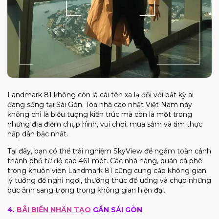
Landmark 81 không còn là cái tên xa lạ đối với bất kỳ ai
đang sống tại Sài Gòn. Tòa nhà cao nhất Việt Nam này
không chỉ là biểu tượng kiến trúc mà còn là một trong
những địa điểm chụp hình, vui chơi, mua sắm và ẩm thực
hấp dẫn bậc nhất.
Tại đây, bạn có thể trải nghiệm SkyView để ngắm toàn cảnh
thành phố từ độ cao 461 mét. Các nhà hàng, quán cà phê
trong khuôn viên Landmark 81 cũng cung cấp không gian
lý tưởng để nghỉ ngơi, thưởng thức đồ uống và chụp những
bức ảnh sang trọng trong không gian hiện đại.
4.
BÃI BIỂN NHÂN TẠO
GẦN SÀI GÒN