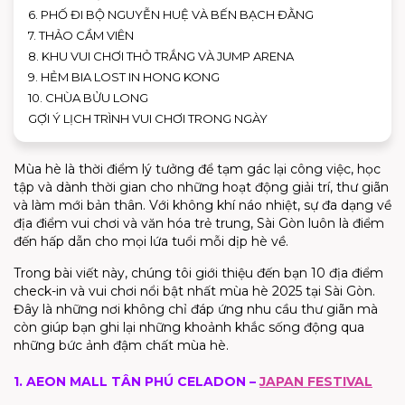
6. PHỐ ĐI BỘ NGUYỄN HUỆ VÀ BẾN BẠCH ĐẰNG
7. THẢO CẦM VIÊN
8. KHU VUI CHƠI THỎ TRẮNG VÀ JUMP ARENA
9. HẺM BIA LOST IN HONG KONG
10. CHÙA BỬU LONG
GỢI Ý LỊCH TRÌNH VUI CHƠI TRONG NGÀY
Mùa hè là thời điểm lý tưởng để tạm gác lại công việc, học
tập và dành thời gian cho những hoạt động giải trí, thư giãn
và làm mới bản thân. Với không khí náo nhiệt, sự đa dạng về
địa điểm vui chơi và văn hóa trẻ trung, Sài Gòn luôn là điểm
đến hấp dẫn cho mọi lứa tuổi mỗi dịp hè về.
Trong bài viết này, chúng tôi giới thiệu đến bạn 10 địa điểm
check-in và vui chơi nổi bật nhất mùa hè 2025 tại Sài Gòn.
Đây là những nơi không chỉ đáp ứng nhu cầu thư giãn mà
còn giúp bạn ghi lại những khoảnh khắc sống động qua
những bức ảnh đậm chất mùa hè.
1. AEON MALL TÂN PHÚ CELADON –
JAPAN FESTIVAL