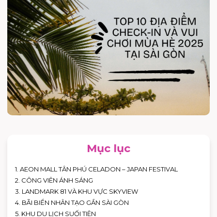
Mục lục
1. AEON MALL TÂN PHÚ CELADON – JAPAN FESTIVAL
2. CÔNG VIÊN ÁNH SÁNG
3. LANDMARK 81 VÀ KHU VỰC SKYVIEW
4. BÃI BIỂN NHÂN TẠO GẦN SÀI GÒN
5. KHU DU LỊCH SUỐI TIÊN