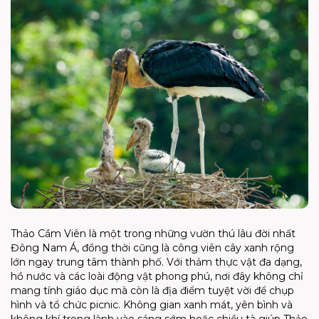
Thảo Cầm Viên là một trong những vườn thú lâu đời nhất
Đông Nam Á, đồng thời cũng là công viên cây xanh rộng
lớn ngay trung tâm thành phố. Với thảm thực vật đa dạng,
hồ nước và các loài động vật phong phú, nơi đây không chỉ
mang tính giáo dục mà còn là địa điểm tuyệt vời để chụp
hình và tổ chức picnic. Không gian xanh mát, yên bình và
không khí trong lành vào sáng sớm hoặc chiều tà giúp Thảo