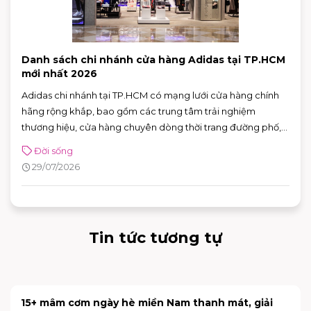
Danh sách chi nhánh cửa hàng Adidas tại TP.HCM
mới nhất 2026
Adidas chi nhánh tại TP.HCM có mạng lưới cửa hàng chính
hãng rộng khắp, bao gồm các trung tâm trải nghiệm
thương hiệu, cửa hàng chuyên dòng thời trang đường phố,
đồ thể thao với nhiều ưu đãi hấp dẫn. Nhờ sự đa dạng về mô
Đời sống
hình và vị trí thuận tiện, khách hàng có thể dễ dàng tìm được
29/07/2026
adidas chi nhánh phù hợp để mua sắm và trải nghiệm các
sản phẩm mới nhất của thương hiệu.
Tin tức tương tự
15+ mâm cơm ngày hè miền Nam thanh mát, giải