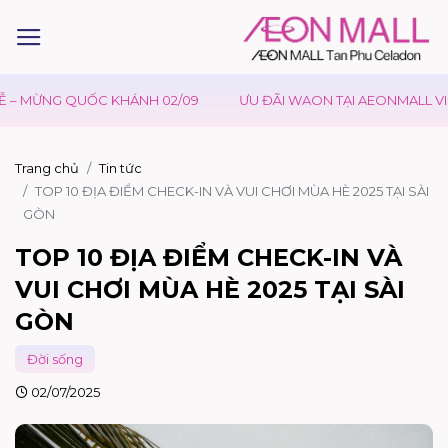
UỐC KHÁNH 02/09
ƯU ĐÃI WAON TẠI AEONMALL VIỆT NAM – SỰ
Trang chủ
Tin tức
TOP 10 ĐỊA ĐIỂM CHECK-IN VÀ VUI CHƠI MÙA HÈ 2025 TẠI SÀI
GÒN
TOP 10 ĐỊA ĐIỂM CHECK-IN VÀ
VUI CHƠI MÙA HÈ 2025 TẠI SÀI
GÒN
Đời sống
02/07/2025