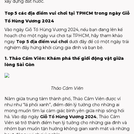
xây dựng đất nước.
Top 5 các địa điểm vui chơi tại TPHCM trong ngày Giỗ
Tổ Hùng Vương 2024
Vào ngày
Giỗ Tổ Hùng Vương 2024
, nếu bạn đang lên kế
hoạch cho một ngày vui chơi tại TPHCM, hãy tham khảo
ngay
Top 5 địa điểm vui chơi
dưới đây để có một ngày trải
nghiệm đầy hứng khởi cùng gia đình và bạn bè.
1. Thảo Cầm Viên: Khám phá thế giới động vật giữa
lòng Sài Gòn
Thảo Cầm Viên
Nằm giữa trung tâm thành phố, Thảo Cầm Viên được ví
như như “lá phổi xanh”, điểm đến lý tưởng cho những ai
mong muốn tìm lại cảm giác bình yên giữa nhịp sống hối
hả. Vào dịp ngày
Giỗ Tổ Hùng Vương 2024
, Thảo Cầm
Viên sẽ trở thành điểm hẹn lý tưởng cho những gia đình và
nhóm bạn muốn tận hưởng không gian xanh mát và những