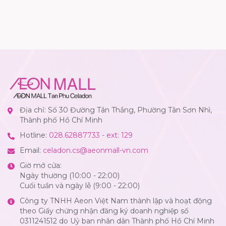
Địa chỉ: Số 30 Đường Tân Thắng, Phường Tân Sơn Nhì,
Thành phố Hồ Chí Minh
Hotline:
028.62887733 - ext: 129
Email:
celadon.cs@aeonmall-vn.com
Giờ mở cửa:
Ngày thường (10:00 - 22:00)
Cuối tuần và ngày lễ (9:00 - 22:00)
Công ty TNHH Aeon Việt Nam thành lập và hoạt động
theo Giấy chứng nhận đăng ký doanh nghiệp số
0311241512 do Uỷ ban nhân dân Thành phố Hồ Chí Minh