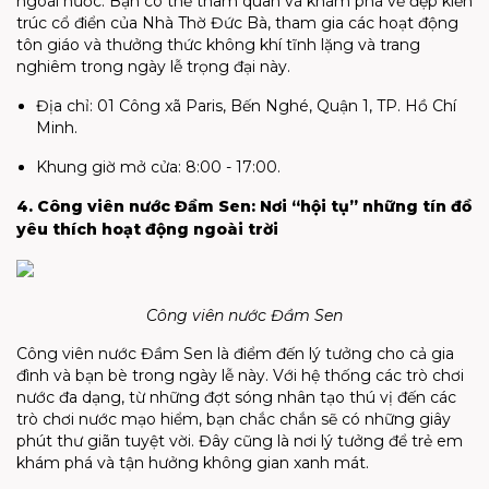
ngoài nước. Bạn có thể tham quan và khám phá vẻ đẹp kiến
trúc cổ điển của Nhà Thờ Đức Bà, tham gia các hoạt động
tôn giáo và thưởng thức không khí tĩnh lặng và trang
nghiêm trong ngày lễ trọng đại này.
Địa chỉ: 01 Công xã Paris, Bến Nghé, Quận 1, TP. Hồ Chí
Minh.
Khung giờ mở cửa: 8:00 - 17:00.
4. Công viên nước Đầm Sen: Nơi “hội tụ” những tín đồ
yêu thích hoạt động ngoài trời
Công viên nước Đầm Sen
Công viên nước Đầm Sen là điểm đến lý tưởng cho cả gia
đình và bạn bè trong ngày lễ này. Với hệ thống các trò chơi
nước đa dạng, từ những đợt sóng nhân tạo thú vị đến các
trò chơi nước mạo hiểm, bạn chắc chắn sẽ có những giây
phút thư giãn tuyệt vời. Đây cũng là nơi lý tưởng để trẻ em
khám phá và tận hưởng không gian xanh mát.