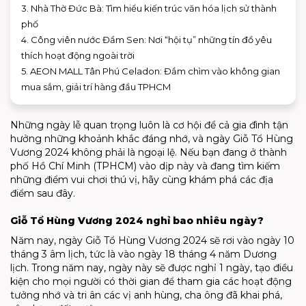
3. Nhà Thờ Đức Bà: Tìm hiểu kiến trúc văn hóa lịch sử thành
phố
4. Công viên nước Đầm Sen: Nơi “hội tụ” những tín đồ yêu
thích hoạt động ngoài trời
5. AEON MALL Tân Phú Celadon: Đắm chìm vào không gian
mua sắm, giải trí hàng đầu TPHCM
Những ngày lễ quan trọng luôn là cơ hội để cả gia đình tận
hưởng những khoảnh khắc đáng nhớ, và ngày
Giỗ Tổ Hùng
Vương 2024
không phải là ngoại lệ. Nếu bạn đang ở thành
phố Hồ Chí Minh (TPHCM) vào dịp này và đang tìm kiếm
những điểm vui chơi thú vị, hãy cùng khám phá các địa
điểm sau đây.
Giỗ Tổ Hùng Vương 2024 nghỉ bao nhiêu ngày?
Năm nay, ngày
Giỗ Tổ Hùng Vương 2024
sẽ rơi vào ngày 10
tháng 3 âm lịch, tức là vào ngày 18 tháng 4 năm Dương
lịch. Trong năm nay, ngày này sẽ được nghỉ 1 ngày, tạo điều
kiện cho mọi người có thời gian để tham gia các hoạt động
tưởng nhớ và tri ân các vị anh hùng, cha ông đã khai phá,