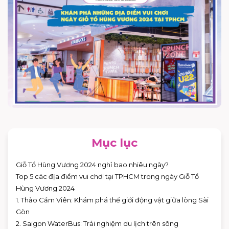
Mục lục
Giỗ Tổ Hùng Vương 2024 nghỉ bao nhiêu ngày?
Top 5 các địa điểm vui chơi tại TPHCM trong ngày Giỗ Tổ
Hùng Vương 2024
1. Thảo Cầm Viên: Khám phá thế giới động vật giữa lòng Sài
Gòn
2. Saigon WaterBus: Trải nghiệm du lịch trên sông